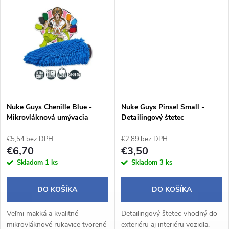
k
t
t
o
o
v
v
Nuke Guys Chenille Blue -
Nuke Guys Pinsel Small -
Mikrovláknová umývacia
Detailingový štetec
rukavice
€5,54 bez DPH
€2,89 bez DPH
€6,70
€3,50
Skladom
1 ks
Skladom
3 ks
DO KOŠÍKA
DO KOŠÍKA
Veľmi mäkká a kvalitné
Detailingový štetec vhodný do
mikrovláknové rukavice tvorené
exteriéru aj interiéru vozidla.