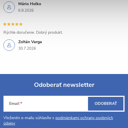
Mário Holko
e
6.8.2026
p
r
Rýchle doručenie. Dobrý produkt.
v
Zoltán Varga
30.7.2026
k
y
v
Odoberať newsletter
ý
Z
p
Email
ODOBERAŤ
á
i
Vložením e-mailu súhlasíte s
podmienkami ochrany osobných
s
p
údajov