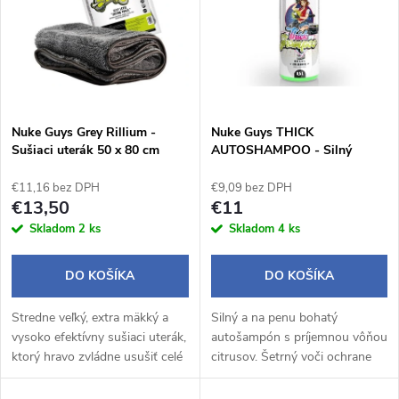
e
p
n
i
i
s
e
Nuke Guys Grey Rillium -
Nuke Guys THICK
Sušiaci uterák 50 x 80 cm
AUTOSHAMPOO - Silný
p
(1000GSM)
autošampón (500ml)
p
€11,16 bez DPH
€9,09 bez DPH
r
€13,50
€11
r
Skladom
2 ks
Skladom
4 ks
o
o
DO KOŠÍKA
DO KOŠÍKA
d
d
Stredne veľký, extra mäkký a
Silný a na penu bohatý
u
vysoko efektívny sušiaci uterák,
autošampón s príjemnou vôňou
u
ktorý hravo zvládne usušiť celé
citrusov. Šetrný voči ochrane
k
vozidlo. 50x80cm. Hustota
laku.
vlákien je 1000 gramov na m2.