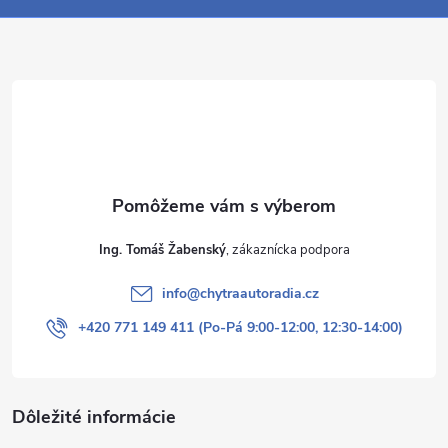
u
ä
t
i
e
Ing. Tomáš Žabenský
info
@
chytraautoradia.cz
+420 771 149 411 (Po-Pá 9:00-12:00, 12:30-14:00)
Dôležité informácie