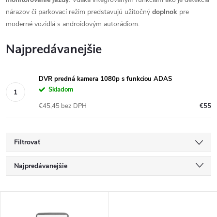
nárazov či parkovací režim predstavujú užitočný
doplnok
pre
moderné vozidlá s androidovým autorádiom.
Najpredávanejšie
DVR predná kamera 1080p s funkciou ADAS
Skladom
€45,45 bez DPH
€55
Filtrovať
R
Najpredávanejšie
a
Najlacnejšie
V
Najdrahšie
d