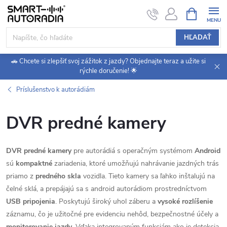
Prejsť
NÁKUPN
KOŠÍK
na
obsah
HĽADAŤ
🚗 Chcete si zlepšiť svoj zážitok z jazdy? Objednajte teraz a užite si
rýchle doručenie! 🌟
Príslušenstvo k autorádiám
DVR predné kamery
DVR predné kamery
pre autorádiá s operačným systémom
Android
sú
kompaktné
zariadenia, ktoré umožňujú nahrávanie jazdných trás
priamo z
predného skla
vozidla. Tieto kamery sa ľahko inštalujú na
čelné sklá, a prepájajú sa s android autorádiom prostredníctvom
USB pripojenia
. Poskytujú široký uhol záberu a
vysoké rozlíšenie
záznamu, čo je užitočné pre evidenciu nehôd, bezpečnostné účely a
monitorovanie jazdy
. Vďaka integrovaným funkciám ako je detekcia