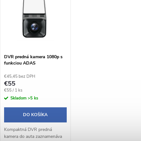
ý
Abecedne
e
p
n
i
i
s
e
DVR predná kamera 1080p s
funkciou ADAS
p
p
€45,45 bez DPH
r
€55
r
Jednotková
€55 / 1 ks
o
cena:
Skladom
>5 ks
o
d
DO KOŠÍKA
d
u
Kompaktná DVR predná
u
kamera do auta zaznamenáva