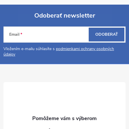
Odoberať newsletter
Z
Email
ODOBERAŤ
á
Vložením e-mailu súhlasíte s
podmienkami ochrany osobných
p
údajov
ä
t
i
e