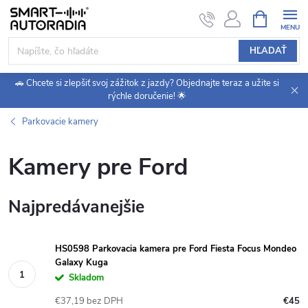
Prejsť
NÁKUPN
KOŠÍK
na
obsah
HĽADAŤ
🚗 Chcete si zlepšiť svoj zážitok z jazdy? Objednajte teraz a užite si
rýchle doručenie! 🌟
Parkovacie kamery
Kamery pre Ford
Najpredávanejšie
HS0598 Parkovacia kamera pre Ford Fiesta Focus Mondeo
Galaxy Kuga
Skladom
€37,19 bez DPH
€45