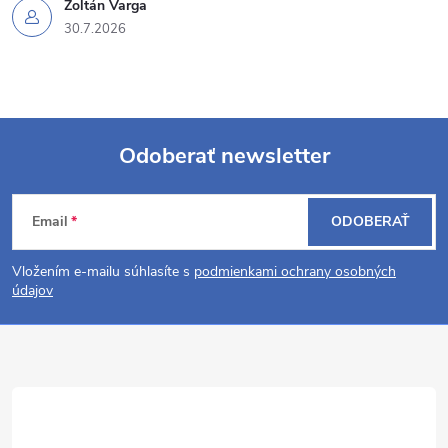
s
Zoltán Varga
30.7.2026
u
Odoberať newsletter
Z
Email
ODOBERAŤ
á
Vložením e-mailu súhlasíte s
podmienkami ochrany osobných
p
údajov
ä
t