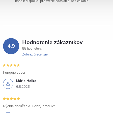
Ihneď k dispozícii pre rýchle odoslanie, bez čakania.
i
e
p
r
Hodnotenie zákazníkov
v
4,9
85 hodnotení
k
Zobraziť recenzie
y
Funguje super
v
Mário Holko
ý
6.8.2026
p
i
Rýchle doručenie. Dobrý produkt.