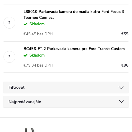
LS8010 Parkovacia kamera do madla kufru Ford Focus 3
Tourneo Connect
Skladom
€45,45 bez DPH
€55
BC456-FT-2 Parkovacia kamera pre Ford Transit Custom
Skladom
€79,34 bez DPH
€96
Filtrovať
R
Najpredávanejšie
a
Najlacnejšie
V
Najdrahšie