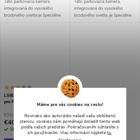
Táto parkovacia kamera
Táto parkovacia kamera,
integrovaná do vysokého
integrovaná do vysokého
brzdového svetla je špeciálne
brzdového svetla, je špeciálne
navrhnutá pre Ford Transit
navrhnutá pre Ford Transit
MK8 (2013-2022). Spája v sebe
MK8 (2013-2022). Spája v sebe
bezpečnosť a praktickosť, čím
bezpečnosť a praktickosť, čím
výrazne...
výrazne...
LS8004 Parkovacia kamera
pre Ford Focus Mondeo Fiesta
Máme pre vás cookies na cestu!
C-MAX, Land Rover
€33,06 bez DPH
Rovnako ako autorádio naladí vašu obľúbenú
€40
stanicu, cookies nám pomáhajú doladiť tento web
podľa vašich predstáv. Pokračovaním súhlasíte s
Skladom
>5 ks
ich používaním. Viac informácií nájdete
tu
.