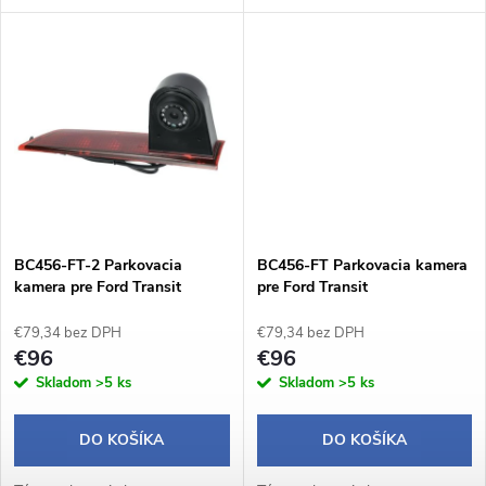
u
k
nad vašou ŠPZ. Inštalácia je
je LED svetlo nahrádzajúce
jednoduchá a bez
pôvodné osvetlenie registračnej
k
mechanického zásahu do
značky.
t
karosérie vozidla....
t
o
o
v
v
BC456-FT-2 Parkovacia
BC456-FT Parkovacia kamera
kamera pre Ford Transit
pre Ford Transit
Custom
€79,34 bez DPH
€79,34 bez DPH
€96
€96
Skladom
>5 ks
Skladom
>5 ks
DO KOŠÍKA
DO KOŠÍKA