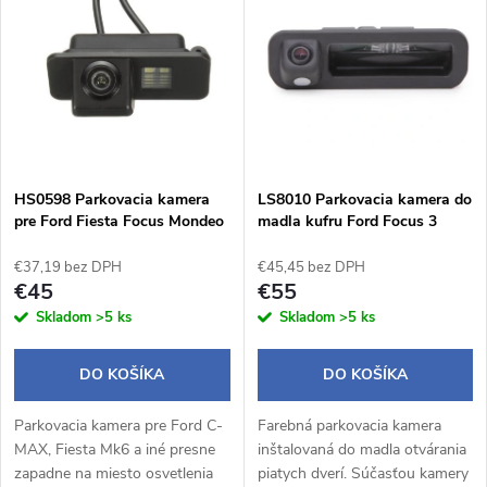
d
ý
Abecedne
e
p
n
i
i
s
e
HS0598 Parkovacia kamera
LS8010 Parkovacia kamera do
pre Ford Fiesta Focus Mondeo
madla kufru Ford Focus 3
p
Galaxy Kuga
Tourneo Connect
p
€37,19 bez DPH
€45,45 bez DPH
r
€45
€55
r
Skladom
>5 ks
Skladom
>5 ks
o
o
DO KOŠÍKA
DO KOŠÍKA
d
d
Parkovacia kamera pre Ford C-
Farebná parkovacia kamera
u
MAX, Fiesta Mk6 a iné presne
inštalovaná do madla otvárania
zapadne na miesto osvetlenia
piatych dverí. Súčasťou kamery