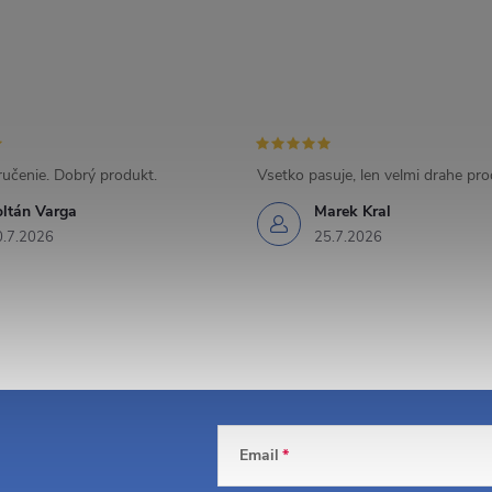
učenie. Dobrý produkt.
Vsetko pasuje, len velmi drahe pr
oltán Varga
Marek Kral
0.7.2026
25.7.2026
Email