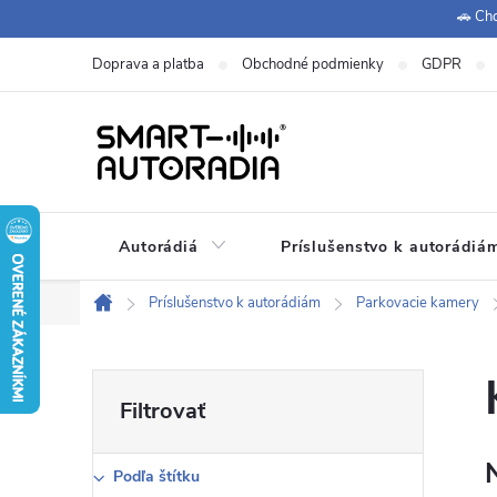
Prejsť
🚗 Chc
na
Doprava a platba
Obchodné podmienky
GDPR
obsah
Autorádiá
Príslušenstvo k autorádiá
+420 771 149 411 (Po-Pá
Zákaznícka podpora:
Príslušenstvo k autorádiám
Parkovacie kamery
Domov
B
o
Podľa štítku