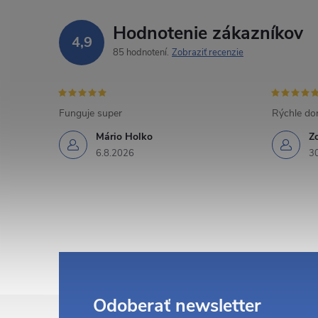
Hodnotenie zákazníkov
4,9
85 hodnotení
Zobraziť recenzie
Funguje super
Rýchle dor
Mário Holko
Z
6.8.2026
3
Z
Odoberať newsletter