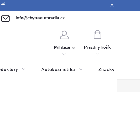
 🌟
info@chytraautoradia.cz
0 771 149 411 (Po-Pá 9:00-12:00, 12:30-14:00)
NÁKUPNÝ
KOŠÍK
Prázdny košík
Prihlásenie
oduktory
Autokozmetika
Značky