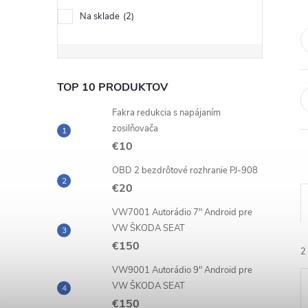
č
Na sklade
2
n
ý
TOP 10 PRODUKTOV
p
Fakra redukcia s napájaním
zosilňovača
a
€10
n
OBD 2 bezdrôtové rozhranie PJ-908
€20
e
VW7001 Autorádio 7" Android pre
VW ŠKODA SEAT
l
€150
2
VW9001 Autorádio 9" Android pre
VW ŠKODA SEAT
€150