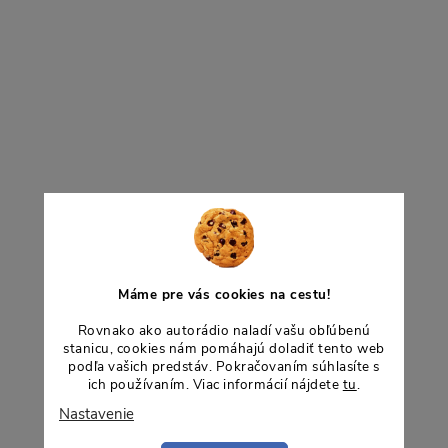
k
svetlo nahrádzajúce pôvodné
svetlo nahrádzajúce pôv
osvetlenie.
osvetlenie.
t
t
O
o
v
o
v
v
á
d
a
Máme pre vás cookies na cestu!
c
Rovnako ako autorádio naladí vašu obľúbenú
stanicu, cookies nám pomáhajú doladiť tento web
podľa vašich predstáv. Pokračovaním súhlasíte s
e
ich používaním. Viac informácií nájdete
tu
.
Nastavenie
p