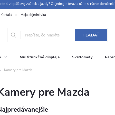
ete si zlepšiť svoj zážitok z jazdy? Objednajte teraz a užite si rýchle doručenie!
Kontakt
Moja objednávka
+42
HĽADAŤ
m
Multifunkčné displeje
Svetlomety
Repr
 9:00-12:00, 12:30-14:00)
info@chytraautoradia.cz
Kamery pre Mazda
Kamery pre Mazda
Najpredávanejšie