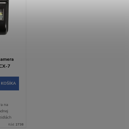
kamera
 CX-7
 KOŠÍKA
ra na
adnej
zidlách
je LED
Kód:
2738