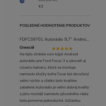
autorádia 4ks
€3
POSLEDNÉ HODNOTENIE PRODUKTOV
l
FDFCS9701 Autorádio 9,7“ Android pre Ford Focus 3
Олексій
Na tejto stránke som kúpil Android
autorádio pre Ford Focus 3 a zároveň aj
cúvaciu kameru, ktorá sa montuje
namiesto kľučky kufra.Tovar bol doručený
veľmi rýchlo a všetko bolo kvalitne
i
zabalené.Autorádio je veľmi dobrej kvality
a jeho montáž namiesto pôvodného rádia
bola pomerne jednoduchá. Súčasťou