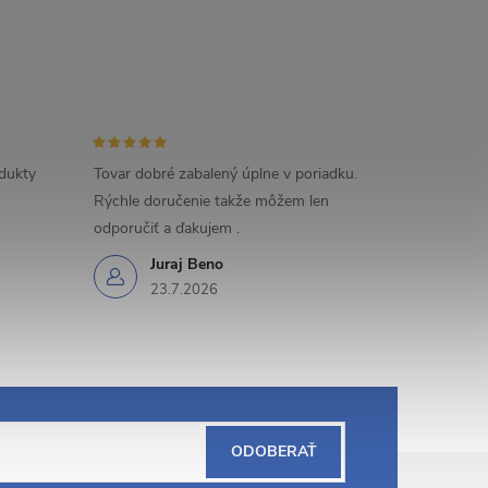
odukty
Tovar dobré zabalený úplne v poriadku.
Rýchle doručenie takže môžem len
odporučiť a ďakujem .
Juraj Beno
23.7.2026
ODOBERAŤ