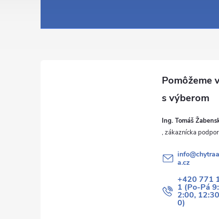
á
p
ä
t
i
Ing. Tomáš Žabens
e
info
@
chytraa
a.cz
+420 771 
1 (Po-Pá 9
2:00, 12:3
0)