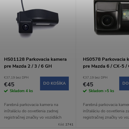
ý
n
p
e
s
p
p
HS01128 Parkovacia kamera
HS0578 Parkovacia 
r
pre Mazda 2 / 3 / 6 GH
pre Mazda 6 / CX-5 /
r
€37,19 bez DPH
€37,19 bez DPH
o
€45
DO KOŠÍKA
€45
DO
o
Skladom
4 ks
Skladom
>5 ks
d
d
Farebná parkovacia kamera na
Farebná parkovacia kame
u
inštaláciu do osvetlenia zadnej
inštaláciu do osvetlenia z
u
registračnej značky vo vozidlách
registračnej značky vo vo
k
Mazda. Súčasťou kamery je LED
Mazda. Súčasťou kamery 
Kód:
2741