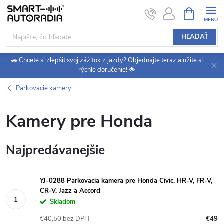
Prejsť
NÁKUPN
KOŠÍK
na
obsah
HĽADAŤ
🚗 Chcete si zlepšiť svoj zážitok z jazdy? Objednajte teraz a užite si
rýchle doručenie! 🌟
Parkovacie kamery
Kamery pre Honda
Najpredávanejšie
YJ-0288 Parkovacia kamera pre Honda Civic, HR-V, FR-V,
CR-V, Jazz a Accord
Skladom
€40,50 bez DPH
€49