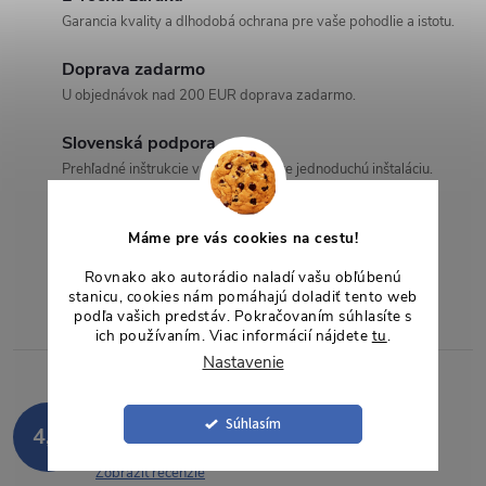
v
o
Garancia kvality a dlhodobá ochrana pre vaše pohodlie a istotu.
o
l
v
Doprava zadarmo
á
v
U objednávok nad 200 EUR doprava zadarmo.
d
Slovenská podpora
a
Prehľadné inštrukcie v slovenčine pre jednoduchú inštaláciu.
c
Tovar skladom
Máme pre vás cookies na cestu!
Ihneď k dispozícii pre rýchle odoslanie, bez čakania.
i
Rovnako ako autorádio naladí vašu obľúbenú
e
stanicu, cookies nám pomáhajú doladiť tento web
podľa vašich predstáv. Pokračovaním súhlasíte s
ich používaním. Viac informácií nájdete
tu
.
p
Nastavenie
r
Hodnotenie zákazníkov
Súhlasím
v
4,9
85 hodnotení
k
Zobraziť recenzie