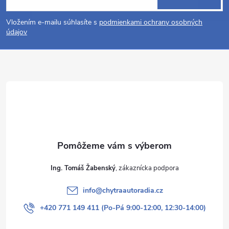
á
Vložením e-mailu súhlasíte s
podmienkami ochrany osobných
p
údajov
ä
t
i
e
Ing. Tomáš Žabenský
info
@
chytraautoradia.cz
+420 771 149 411 (Po-Pá 9:00-12:00, 12:30-14:00)