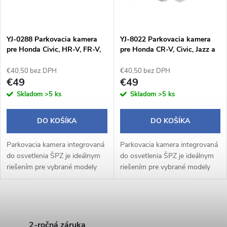
i
i
s
e
YJ-0288 Parkovacia kamera
YJ-8022 Parkovacia kamera
pre Honda Civic, HR-V, FR-V,
pre Honda CR-V, Civic, Jazz a
p
CR-V, Jazz a Accord
iné
p
€40,50 bez DPH
€40,50 bez DPH
r
€49
€49
r
Skladom
>5 ks
Skladom
>5 ks
o
o
DO KOŠÍKA
DO KOŠÍKA
d
d
Parkovacia kamera integrovaná
Parkovacia kamera integrovaná
u
do osvetlenia ŠPZ je ideálnym
do osvetlenia ŠPZ je ideálnym
u
riešením pre vybrané modely
riešením pre vybrané modely
k
vozidiel Honda. Táto inovatívna
vozidiel Honda. Táto inovatívna
kamera ponúka diskrétny
kamera ponúka diskrétny
k
vzhľad, ostrý obraz a
vzhľad, ostrý obraz a
t
O
jednoduchú...
jednoduchú...
t
2-ročná záruka