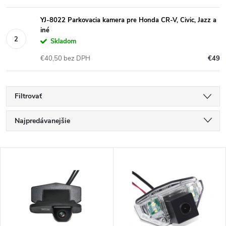
YJ-8022 Parkovacia kamera pre Honda CR-V, Civic, Jazz a
iné
Skladom
€40,50 bez DPH
€49
Filtrovať
R
Najpredávanejšie
a
Najlacnejšie
V
Najdrahšie
d
ý
Abecedne
e
p
n