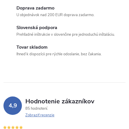
l
Doprava zadarmo
á
U objednávok nad 200 EUR doprava zadarmo.
d
Slovenská podpora
a
Prehľadné inštrukcie v slovenčine pre jednoduchú inštaláciu.
c
Tovar skladom
Ihneď k dispozícii pre rýchle odoslanie, bez čakania.
i
e
p
r
Hodnotenie zákazníkov
v
4,9
85 hodnotení
k
Zobraziť recenzie