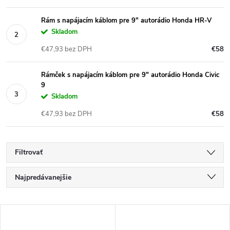
Rám s napájacím káblom pre 9" autorádio Honda HR-V
Skladom
€47,93 bez DPH
€58
Rámček s napájacím káblom pre 9" autorádio Honda Civic
9
Skladom
€47,93 bez DPH
€58
Filtrovať
R
Najpredávanejšie
a
Najlacnejšie
V
Najdrahšie