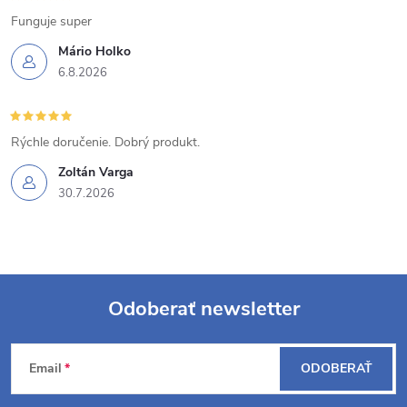
y
Funguje super
v
Mário Holko
ý
6.8.2026
p
i
Rýchle doručenie. Dobrý produkt.
s
Zoltán Varga
30.7.2026
u
Odoberať newsletter
Z
Email
ODOBERAŤ
á