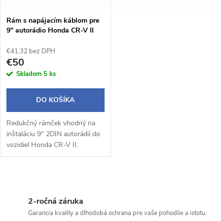
Rám s napájacím káblom pre
9" autorádio Honda CR-V II
€41,32 bez DPH
€50
Skladom
5 ks
DO KOŠÍKA
Redukčný rámček vhodný na
inštaláciu 9" 2DIN autorádií do
vozidiel Honda CR-V II.
O
v
2-ročná záruka
Garancia kvality a dlhodobá ochrana pre vaše pohodlie a istotu.