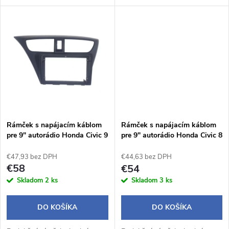
u
k
k
t
t
o
o
v
v
Rámček s napájacím káblom
Rámček s napájacím káblom
pre 9" autorádio Honda Civic 9
pre 9" autorádio Honda Civic 8
€47,93 bez DPH
€44,63 bez DPH
€58
€54
Skladom
2 ks
Skladom
3 ks
DO KOŠÍKA
DO KOŠÍKA