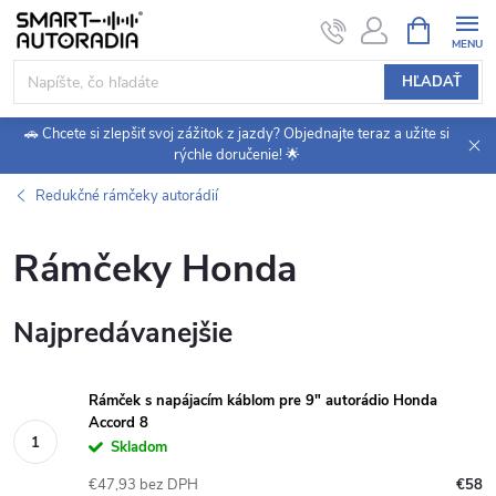
Prejsť
NÁKUPN
KOŠÍK
na
obsah
HĽADAŤ
🚗 Chcete si zlepšiť svoj zážitok z jazdy? Objednajte teraz a užite si
rýchle doručenie! 🌟
Redukčné rámčeky autorádií
Rámčeky Honda
Najpredávanejšie
Rámček s napájacím káblom pre 9" autorádio Honda
Accord 8
Skladom
€47,93 bez DPH
€58