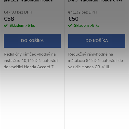
pre 10,1" autorádio Honda
pre 9" autorádio Honda CR-V
Accord 7
III
€47,93 bez DPH
€41,32 bez DPH
€58
€50
Skladom
>5 ks
Skladom
>5 ks
DO KOŠÍKA
DO KOŠÍKA
Redukčný rámček vhodný na
Redukčný rámvhodné na
inštaláciu 10,1" 2DIN autorádií
inštaláciu 9" 2DIN autorádií do
do vozidiel Honda Accord 7.
vozidielHonda CR-V III.