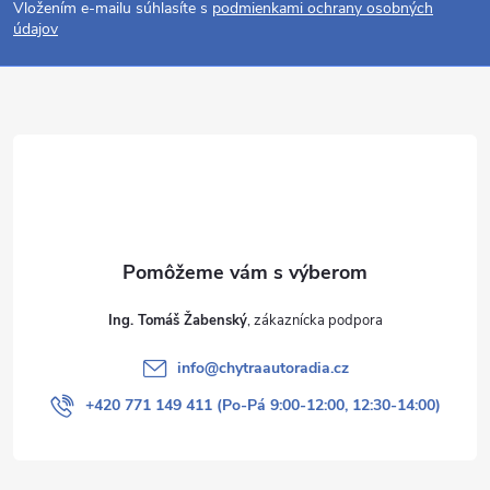
Vložením e-mailu súhlasíte s
podmienkami ochrany osobných
p
údajov
ä
t
i
e
Ing. Tomáš Žabenský
info
@
chytraautoradia.cz
+420 771 149 411 (Po-Pá 9:00-12:00, 12:30-14:00)