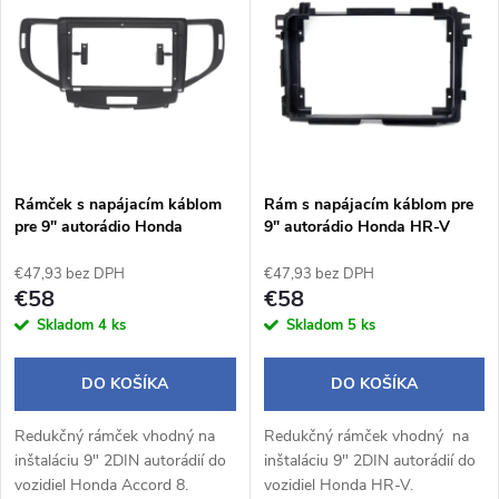
d
ý
Abecedne
e
p
n
i
i
s
e
Rámček s napájacím káblom
Rám s napájacím káblom pre
pre 9" autorádio Honda
9" autorádio Honda HR-V
p
Accord 8
p
€47,93 bez DPH
€47,93 bez DPH
r
€58
€58
r
Skladom
4 ks
Skladom
5 ks
o
o
DO KOŠÍKA
DO KOŠÍKA
d
d
Redukčný rámček vhodný na
Redukčný rámček vhodný na
u
inštaláciu 9" 2DIN autorádií do
inštaláciu 9" 2DIN autorádií do
vozidiel Honda Accord 8.
vozidiel Honda HR-V.