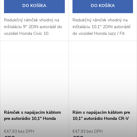
DO KOŠÍKA
DO KOŠÍKA
Redukčný rámček vhodný na
Redukčný rámček vhodný na
inštaláciu 9" 2DIN autorádií do
inštaláciu 10,1" 2DIN autorádií
vozidiel Honda Civic 10.
do vozidiel Honda Jazz / Fit.
Rámček s napájacím káblom
Rám s napájacím káblom pre
pre autorádio 10,1" Honda
10,1" autorádio Honda CR-V
CR-V V
IV
€47,93 bez DPH
€47,93 bez DPH