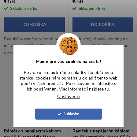
€58
€58
Skladom
>5 ks
Skladom
>5 ks
DO KOŠÍKA
DO KOŠÍKA
Redukčný rámček vhodný na
Redukčný rámček vhodný na
inštaláciu 10,1" 2DIN autorádií
inštaláciu 10,1" 2DIN autorádií
do vozidiel Honda CR-V V.
do vozidiel Honda CR-V IV.
Máme pre vás cookies na cestu!
Rovnako ako autorádio naladí vašu obľúbenú
stanicu, cookies nám pomáhajú doladiť tento web
podľa vašich predstáv. Pokračovaním súhlasíte s
ich používaním. Viac informácií nájdete
tu
.
Nastavenie
Súhlasím
Rámček s napájacím káblom
Rámček s napájacím káblom