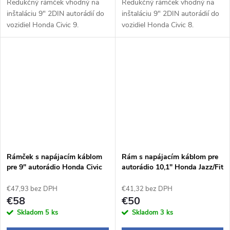
Redukčný rámček vhodný na
Redukčný rámček vhodný na
inštaláciu 9" 2DIN autorádií do
inštaláciu 9" 2DIN autorádií do
vozidiel Honda Civic 9.
vozidiel Honda Civic 8.
Rámček s napájacím káblom
Rám s napájacím káblom pre
pre 9" autorádio Honda Civic
autorádio 10,1" Honda Jazz/Fit
10
€47,93 bez DPH
€41,32 bez DPH
€58
€50
Skladom
5 ks
Skladom
3 ks