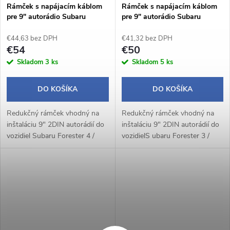
Rámček s napájacím káblom
Rámček s napájacím káblom
pre 9" autorádio Subaru
pre 9" autorádio Subaru
Forester 4 / Impreza
Forester 3 / Impreza
€44,63 bez DPH
€41,32 bez DPH
€54
€50
Skladom
3 ks
Skladom
5 ks
DO KOŠÍKA
DO KOŠÍKA
Redukčný rámček vhodný na
Redukčný rámček vhodný na
inštaláciu 9" 2DIN autorádií do
inštaláciu 9" 2DIN autorádií do
vozidiel Subaru Forester 4 /
vozidielS ubaru Forester 3 /
Impreza.
Impreza.