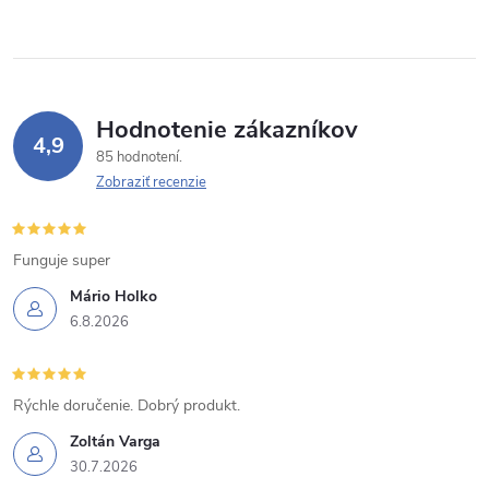
e
p
r
Hodnotenie zákazníkov
v
4,9
85 hodnotení
k
Zobraziť recenzie
y
Funguje super
v
Mário Holko
ý
6.8.2026
p
i
Rýchle doručenie. Dobrý produkt.
s
Zoltán Varga
30.7.2026