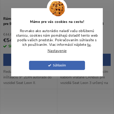
Rámček s napájacím káblom
Redukčný rámček 9" s
Máme pre vás cookies na cestu!
pre 9" autorádio Seat Leon II
kabelážou pre Seat Leon 3
Rovnako ako autorádio naladí vašu obľúbenú
€44,63 bez DPH
€44,63 bez DPH
stanicu, cookies nám pomáhajú doladiť tento web
€54
€54
podľa vašich predstáv. Pokračovaním súhlasíte s
ich používaním. Viac informácií nájdete
tu
.
Skladom
4 ks
Skladom
3 ks
Nastavenie
DO KOŠÍKA
DO KOŠÍKA
Súhlasím
Redukčný rámček vhodný na
Redukčný rámček s napájacím
inštaláciu 9" 2DIN autorádií do
káblom vrátane CANbus pre
vozidiel Seat Leon II.
vozidlá Seat Leon 3 určený na
inštaláciu 9" autorádia.