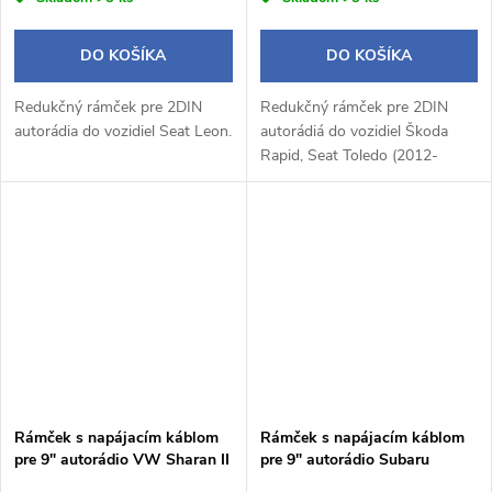
DO KOŠÍKA
DO KOŠÍKA
Redukčný rámček pre 2DIN
Redukčný rámček pre 2DIN
autorádia do vozidiel Seat Leon.
autorádiá do vozidiel Škoda
Rapid, Seat Toledo (2012-
2019).
Rámček s napájacím káblom
Rámček s napájacím káblom
pre 9" autorádio VW Sharan II
pre 9" autorádio Subaru
/ Seat Alhambra II
Forester 4 / Impreza (2016+)