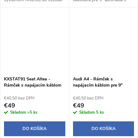
Škoda Rapid (2012-2019).
operačným systémom Android
do vozidiel Seat Ibiza.
KXSTAT91 Seat Altea -
Audi A4 - Rámček s
Rámček s napájacím káblom
napájacím káblom pre 9"
pre 9" autorádio
autorádio
€40,50 bez DPH
€40,50 bez DPH
€49
€49
Skladom
>5 ks
Skladom
5 ks
DO KOŠÍKA
DO KOŠÍKA