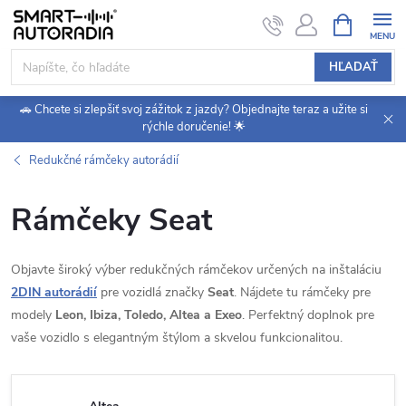
Prejsť
NÁKUPN
KOŠÍK
na
obsah
HĽADAŤ
🚗 Chcete si zlepšiť svoj zážitok z jazdy? Objednajte teraz a užite si
rýchle doručenie! 🌟
Redukčné rámčeky autorádií
Rámčeky Seat
Objavte široký výber redukčných rámčekov určených na inštaláciu
2DIN autorádií
pre vozidlá značky
Seat
. Nájdete tu rámčeky pre
modely
Leon, Ibiza, Toledo, Altea a Exeo
. Perfektný doplnok pre
vaše vozidlo s elegantným štýlom a skvelou funkcionalitou.