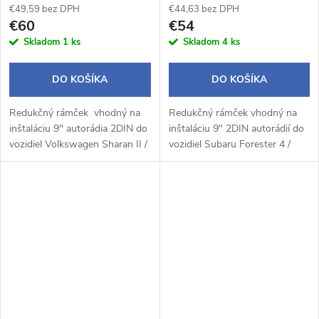
€49,59 bez DPH
€44,63 bez DPH
€60
€54
Skladom
1 ks
Skladom
4 ks
DO KOŠÍKA
DO KOŠÍKA
Redukčný rámček vhodný na
Redukčný rámček vhodný na
inštaláciu 9" autorádia 2DIN do
inštaláciu 9" 2DIN autorádií do
vozidiel Volkswagen Sharan II /
vozidiel Subaru Forester 4 /
Seat Alhambra II.
Impreza.