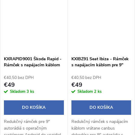
KXRAPID9001 Škoda Rapid -
KXIBZ91 Seat Ibiza - Rámček
Rámček s napájacím káblom
s napájacím káblom pre 9"
pre 9" autorádio
autorádio
€40,50 bez DPH
€40,50 bez DPH
€49
€49
Skladom
3 ks
Skladom
2 ks
DO KOŠÍKA
DO KOŠÍKA
Redukčný rámček pre 9"
Redukčný rámček s napájacím
autorádiá s operačným
káblom vrátane canbus
systémom Android do vozidiel
dekodéra pre 9" autorádia s