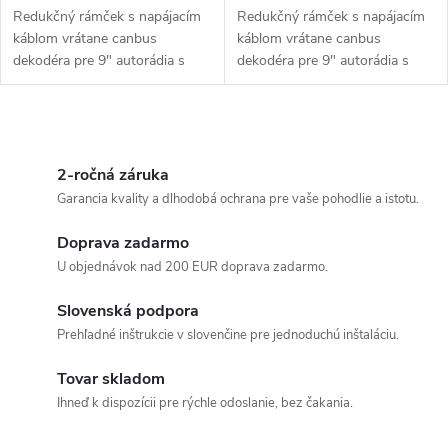
Redukčný rámček s napájacím
Redukčný rámček s napájacím
káblom vrátane canbus
káblom vrátane canbus
dekodéra pre 9" autorádia s
dekodéra pre 9" autorádia s
operačným systémom Android
operačným systémom Android
do vozidiel Seat Altea a Toledo.
do vozidiel Audi A4.
O
v
2-ročná záruka
Garancia kvality a dlhodobá ochrana pre vaše pohodlie a istotu.
l
Doprava zadarmo
á
U objednávok nad 200 EUR doprava zadarmo.
d
Slovenská podpora
a
Prehľadné inštrukcie v slovenčine pre jednoduchú inštaláciu.
c
Tovar skladom
Ihneď k dispozícii pre rýchle odoslanie, bez čakania.
i