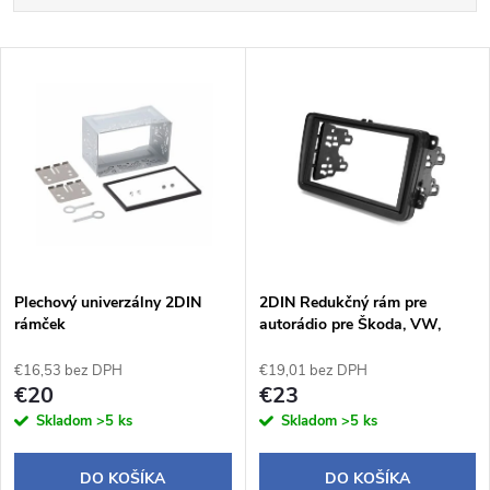
a
Najlacnejšie
V
Najdrahšie
d
ý
Abecedne
e
p
n
i
i
s
e
Plechový univerzálny 2DIN
2DIN Redukčný rám pre
rámček
autorádio pre Škoda, VW,
p
Seat
p
€16,53 bez DPH
€19,01 bez DPH
r
€20
€23
r
Skladom
>5 ks
Skladom
>5 ks
o
o
DO KOŠÍKA
DO KOŠÍKA