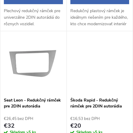
d
d
Plechový redukčný rámček pre
Redukčný plastový rámček je
u
univerzálne 2DIN autorádiá do
ideálnym riešením pre každého,
u
rôznych vozidiel.
kto chce modernizovať interiér
k
vozidla inštaláciou nového
2DIN autorádia. Tento presne
k
tvarovaný rámček umožňuje...
t
t
o
o
v
v
Seat Leon - Redukčný rámček
Škoda Rapid - Redukčný
pre 2DIN autorádia
rámček pre 2DIN autorádia
€26,45 bez DPH
€16,53 bez DPH
€32
€20
Skladom
>5 ks
Skladom
>5 ks