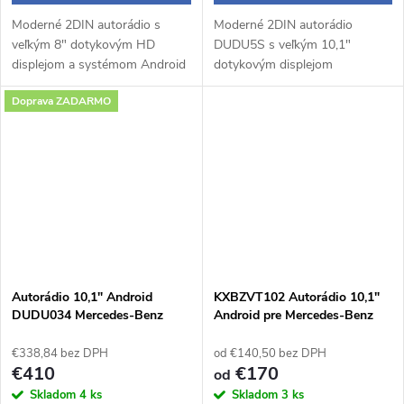
Moderné 2DIN autorádio s
Moderné 2DIN autorádio
veľkým 8" dotykovým HD
DUDU5S s veľkým 10,1"
displejom a systémom Android
dotykovým displejom
14 prináša pohodlné a
1280×720 px a praktickým
Doprava ZADARMO
inteligentné ovládanie počas
otočným potenciometrom
jazdy. Bezdrôtové Apple
ponúka pohodlné a intuitívne
CarPlay a Android Auto...
ovládanie počas jazdy.
Operačný...
Autorádio 10,1" Android
KXBZVT102 Autorádio 10,1"
DUDU034 Mercedes-Benz
Android pre Mercedes-Benz
Vito W447
Vito / Viano
€338,84 bez DPH
od €140,50 bez DPH
€410
€170
od
Skladom
4 ks
Skladom
3 ks