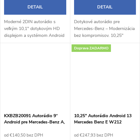
DETAIL
DETAIL
Moderné 2DIN autorádio s
Dotykové autorádio pre
veľkým 10,1" dotykovým HD
Mercedes-Benz – Modernizácia
displejom a systémom Android
bez kompromisov. 10,25"
14 prináša pohodlné a
kapacitný dotykový displej –
Doprava ZADARMO
inteligentné ovládanie počas
prehľadný a rýchly systém s
jazdy. Bezdrôtové Apple
intuitívnym ovládaním,Plná
CarPlay a Android Auto...
integrácia s...
KXBZB20091 Autorádio 9“
10,25" Autorádio Android 13
Android pre Mercedes-Benz A,
Mercedes Benz E W212
B, V, Sprinter, VW Crafter
od €140,50 bez DPH
od €247,93 bez DPH