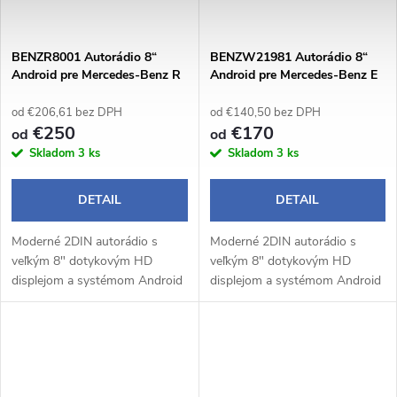
BENZR8001 Autorádio 8“
BENZW21981 Autorádio 8“
Android pre Mercedes-Benz R
Android pre Mercedes-Benz E
W251
W211 / G / W463 / CLK /
W209 / CLS / W219
od €206,61 bez DPH
od €140,50 bez DPH
€250
€170
od
od
Skladom
3 ks
Skladom
3 ks
DETAIL
DETAIL
Moderné 2DIN autorádio s
Moderné 2DIN autorádio s
veľkým 8" dotykovým HD
veľkým 8" dotykovým HD
displejom a systémom Android
displejom a systémom Android
14 prináša pohodlné a
14 prináša pohodlné a
inteligentné ovládanie počas
inteligentné ovládanie počas
jazdy. Bezdrôtové Apple
jazdy. Bezdrôtové Apple
CarPlay a Android Auto...
CarPlay a Android Auto...