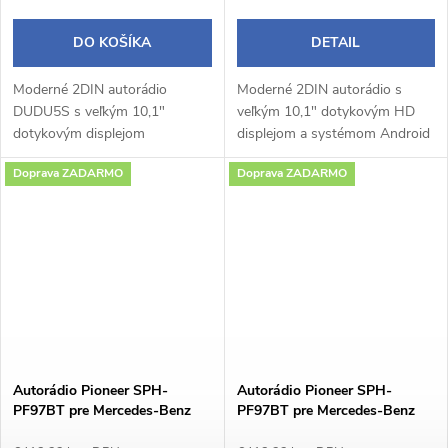
DO KOŠÍKA
DETAIL
Moderné 2DIN autorádio
Moderné 2DIN autorádio s
DUDU5S s veľkým 10,1"
veľkým 10,1" dotykovým HD
dotykovým displejom
displejom a systémom Android
1280×720 px a praktickým
14 prináša pohodlné a
Doprava ZADARMO
Doprava ZADARMO
otočným potenciometrom
inteligentné ovládanie počas
ponúka pohodlné a intuitívne
jazdy. Bezdrôtové Apple
ovládanie počas jazdy.
CarPlay a Android Auto...
Operačný...
Autorádio Pioneer SPH-
Autorádio Pioneer SPH-
PF97BT pre Mercedes-Benz
PF97BT pre Mercedes-Benz
Viano / Vito
ML W164 / GL X164