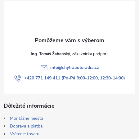
t
i
e
Ing. Tomáš Žabenský
info
@
chytraautoradia.cz
+420 771 149 411 (Po-Pá 9:00-12:00, 12:30-14:00)
Dôležité informácie
Montážne miesta
Doprava a platba
Vrátenie tovaru