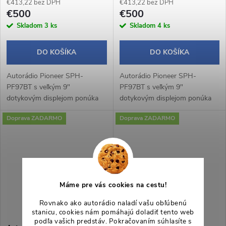
€413,22 bez DPH
€413,22 bez DPH
€500
€500
Skladom
3 ks
Skladom
4 ks
DO KOŠÍKA
DO KOŠÍKA
Autorádio Pioneer SPH-
Autorádio Pioneer SPH-
PF97BT s veľkým 9"
PF97BT s veľkým 9"
dotykovým displejom ponúka
dotykovým displejom ponúka
modernú výbavu vrátane
modernú výbavu vrátane
Doprava ZADARMO
Doprava ZADARMO
bezdrôtového Apple CarPlay a
bezdrôtového Apple CarPlay a
Android Auto, Bluetooth
Android Auto, Bluetooth
handsfree, WebLink 3.0 a...
handsfree, WebLink 3.0 a...
Máme pre vás cookies na cestu!
Rovnako ako autorádio naladí vašu obľúbenú
stanicu, cookies nám pomáhajú doladiť tento web
podľa vašich predstáv. Pokračovaním súhlasíte s