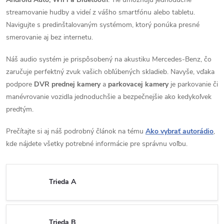
streamovanie hudby a videí z vášho smartfónu alebo tabletu.
Navigujte s predinštalovaným systémom, ktorý ponúka presné
smerovanie aj bez internetu.
Náš audio systém je prispôsobený na akustiku Mercedes-Benz, čo
zaručuje perfektný zvuk vašich obľúbených skladieb. Navyše, vďaka
podpore
DVR prednej kamery
a
parkovacej
kamery
je parkovanie či
manévrovanie vozidla jednoduchšie a bezpečnejšie ako kedykoľvek
predtým.
Prečítajte si aj náš podrobný článok na tému
Ako vybrať autorádio
,
kde nájdete všetky potrebné informácie pre správnu voľbu.
Trieda A
Trieda B