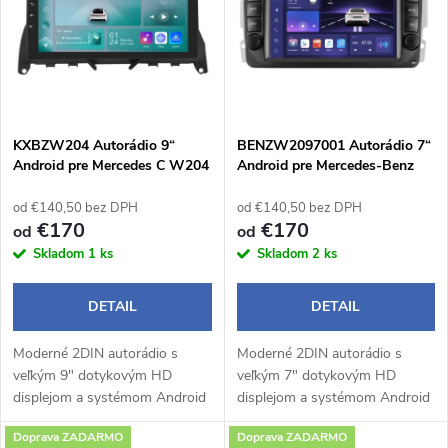
e
p
n
i
i
s
e
KXBZW204 Autorádio 9“
BENZW2097001 Autorádio 7“
Android pre Mercedes C W204
Android pre Mercedes-Benz
p
W209 / Viano / W203
p
od €140,50 bez DPH
od €140,50 bez DPH
r
€170
€170
od
od
r
Skladom
1 ks
Skladom
2 ks
o
o
DETAIL
DETAIL
d
d
Moderné 2DIN autorádio s
Moderné 2DIN autorádio s
u
veľkým 9" dotykovým HD
veľkým 7" dotykovým HD
u
displejom a systémom Android
displejom a systémom Android
k
14 prináša pohodlné a
14 prináša pohodlné a
Doprava ZADARMO
Doprava ZADARMO
inteligentné ovládanie počas
inteligentné ovládanie počas