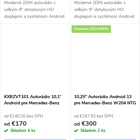
Moderné 2DIN autorádio s
Moderné 2DIN autorádio s
veľkým 9" dotykovým HD
veľkým 9" dotykovým HD
displejom a systémom Android
displejom a systémom Android
14 prináša pohodlné a
14 prináša pohodlné a
Doprava ZADARMO
inteligentné ovládanie počas
inteligentné ovládanie počas
jazdy. Bezdrôtové Apple
jazdy. Bezdrôtové Apple
CarPlay a Android Auto...
CarPlay a Android Auto...
KXBZVT101 Autorádio 10,1“
10,25" Autorádio Android 13
Android pre Mercedes-Benz
pre Mercedes-Benz W204 NTG
Vito W447
4.0
od €140,50 bez DPH
od €247,93 bez DPH
€170
€300
od
od
Skladom
4 ks
Skladom
2 ks