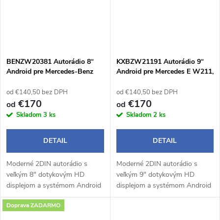
BENZW20381 Autorádio 8“
KXBZW21191 Autorádio 9“
Android pre Mercedes-Benz
Android pre Mercedes E W211,
W203 / W209
G W463, CLK W209, CLS
W219
od €140,50 bez DPH
od €140,50 bez DPH
€170
€170
od
od
Skladom
3 ks
Skladom
2 ks
DETAIL
DETAIL
Moderné 2DIN autorádio s
Moderné 2DIN autorádio s
veľkým 8" dotykovým HD
veľkým 9" dotykovým HD
displejom a systémom Android
displejom a systémom Android
14 prináša pohodlné a
14 prináša pohodlné a
Doprava ZADARMO
inteligentné ovládanie počas
inteligentné ovládanie počas
jazdy. Bezdrôtové Apple
jazdy. Bezdrôtové Apple