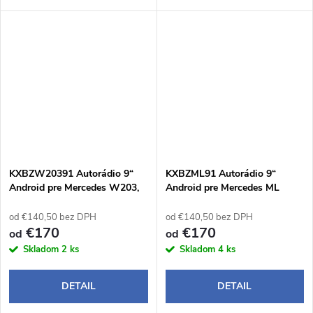
14 prináša pohodlné a
14 prináša pohodlné a
inteligentné ovládanie počas
inteligentné ovládanie počas
jazdy. Bezdrôtové Apple
jazdy. Bezdrôtové Apple
CarPlay a Android Auto...
CarPlay a Android Auto...
KXBZW20391 Autorádio 9“
KXBZML91 Autorádio 9“
Android pre Mercedes W203,
Android pre Mercedes ML
W209
W164, GL X164
od €140,50 bez DPH
od €140,50 bez DPH
€170
€170
od
od
Skladom
2 ks
Skladom
4 ks
DETAIL
DETAIL