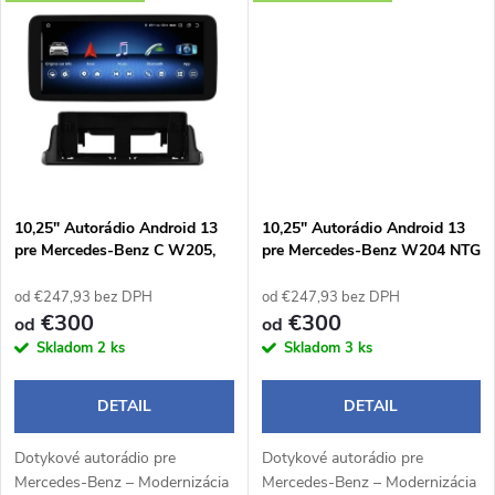
k
jazdy. Bezdrôtové Apple
jazdy. Bezdrôtové Apple
t
CarPlay a Android Auto...
CarPlay a Android Auto...
t
o
o
v
v
10,25" Autorádio Android 13
10,25" Autorádio Android 13
pre Mercedes-Benz C W205,
pre Mercedes-Benz W204 NTG
GLC X253 NTG 5.0
4.5
od €247,93 bez DPH
od €247,93 bez DPH
€300
€300
od
od
Skladom
2 ks
Skladom
3 ks
DETAIL
DETAIL
Dotykové autorádio pre
Dotykové autorádio pre
Mercedes-Benz – Modernizácia
Mercedes-Benz – Modernizácia