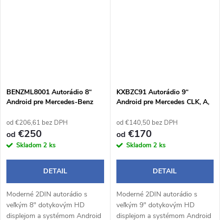
CarPlay a Android Auto...
CarPlay a Android Auto...
BENZML8001 Autorádio 8“
KXBZC91 Autorádio 9“
Android pre Mercedes-Benz
Android pre Mercedes CLK, A,
ML W164 / GL X164
Viano, Vaneo
od €206,61 bez DPH
od €140,50 bez DPH
€250
€170
od
od
Skladom
2 ks
Skladom
2 ks
DETAIL
DETAIL
Moderné 2DIN autorádio s
Moderné 2DIN autorádio s
veľkým 8" dotykovým HD
veľkým 9" dotykovým HD
displejom a systémom Android
displejom a systémom Android