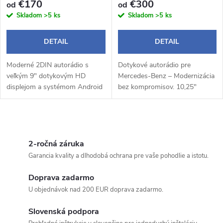
€170
€300
od
od
Skladom
>5 ks
Skladom
>5 ks
DETAIL
DETAIL
Moderné 2DIN autorádio s
Dotykové autorádio pre
veľkým 9" dotykovým HD
Mercedes-Benz – Modernizácia
displejom a systémom Android
bez kompromisov. 10,25"
14 prináša pohodlné a
kapacitný dotykový displej –
inteligentné ovládanie počas
prehľadný a rýchly systém s
jazdy. Bezdrôtové Apple
intuitívnym ovládaním,Plná
O
CarPlay a Android Auto...
integrácia s...
v
2-ročná záruka
Garancia kvality a dlhodobá ochrana pre vaše pohodlie a istotu.
l
Doprava zadarmo
á
U objednávok nad 200 EUR doprava zadarmo.
d
Slovenská podpora