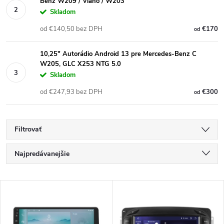
Benz W209 / Viano / W203
Skladom
od €140,50 bez DPH
€170
od
10,25" Autorádio Android 13 pre Mercedes-Benz C
W205, GLC X253 NTG 5.0
Skladom
od €247,93 bez DPH
€300
od
Filtrovať
R
Najpredávanejšie
a
Najlacnejšie
V
Najdrahšie
d
ý
Abecedne