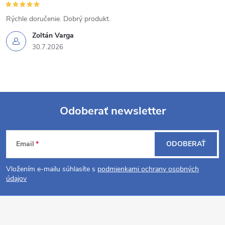
p
i
Rýchle doručenie. Dobrý produkt.
s
Zoltán Varga
30.7.2026
u
Odoberať newsletter
Z
Email
ODOBERAŤ
á
Vložením e-mailu súhlasíte s
podmienkami ochrany osobných
p
údajov
ä