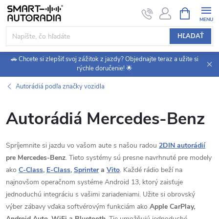
Prejsť
NÁKUPN
KOŠÍK
na
obsah
HĽADAŤ
🚗 Chcete si zlepšiť svoj zážitok z jazdy? Objednajte teraz a užite si
rýchle doručenie! 🌟
Autorádiá podľa značky vozidla
Autorádiá Mercedes-Benz
Spríjemnite si jazdu vo vašom aute s našou radou
2DIN autorádií
pre Mercedes-Benz
. Tieto systémy sú presne navrhnuté pre modely
ako
C-Class
,
E-Class
,
Sprinter
a
Vito
. Každé rádio beží na
najnovšom operačnom systéme Android 13, ktorý zaisťuje
jednoduchú integráciu s vašimi zariadeniami. Užite si obrovský
výber zábavy vďaka softvérovým funkciám ako
Apple CarPlay,
Android Auto, WiFi a Bluetooth
. Tie umožňujú jednoduché