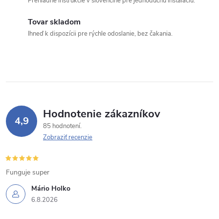
a
Prehľadné inštrukcie v slovenčine pre jednoduchú inštaláciu.
c
Tovar skladom
Ihneď k dispozícii pre rýchle odoslanie, bez čakania.
i
e
p
r
Hodnotenie zákazníkov
v
4,9
85 hodnotení
k
Zobraziť recenzie
y
Funguje super
v
Mário Holko
ý
6.8.2026