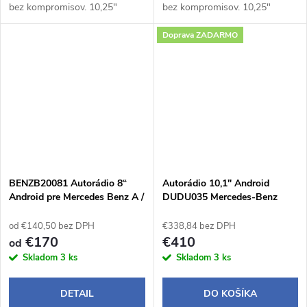
bez kompromisov. 10,25"
bez kompromisov. 10,25"
kapacitný dotykový displej –
kapacitný dotykový displej –
Doprava ZADARMO
prehľadný a rýchly systém s
prehľadný a rýchly systém s
intuitívnym ovládaním,Plná
intuitívnym ovládaním,Plná
integrácia s...
integrácia s...
BENZB20081 Autorádio 8“
Autorádio 10,1" Android
Android pre Mercedes Benz A /
DUDU035 Mercedes-Benz
B / V / Sprinter / VW Crafter
Vito
od €140,50 bez DPH
€338,84 bez DPH
€170
€410
od
Skladom
3 ks
Skladom
3 ks
DETAIL
DO KOŠÍKA