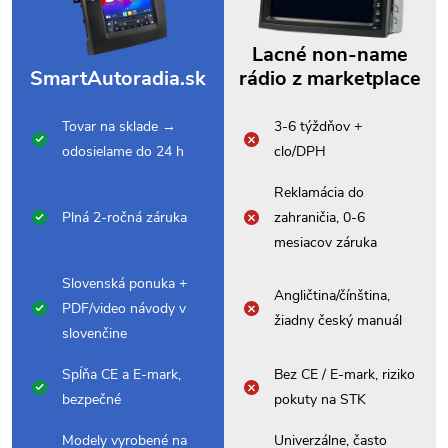
Lacné non-name
SmartAutoradia.sk
rádio z marketplace
Tovar na sklade →
3-6 týždňov +
odosielame do 24 h
clo/DPH
Reklamácia do
Plná 2-ročná záruka
zahraničia, 0-6
mesiacov záruka
Slovenská ponuka +
Angličtina/čínština,
PDF/video návody v
žiadny český manuál
slovenčine
Spĺňa CE a E-mark,
Bez CE / E-mark, riziko
bezpečné
pokuty na STK
Modely vyrobené na
Univerzálne, často