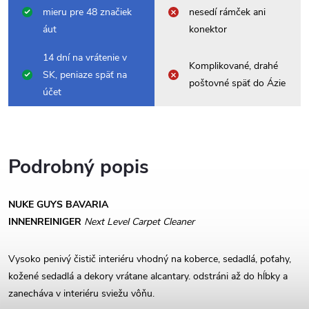
mieru pre 48 značiek
nesedí rámček ani
áut
konektor
14 dní na vrátenie v
Komplikované, drahé
SK, peniaze späť na
poštovné späť do Ázie
účet
Podrobný popis
NUKE GUYS BAVARIA
INNENREINIGER
Next Level
Carpet Cleaner
Vysoko penivý čistič interiéru vhodný na koberce, sedadlá, poťahy,
kožené sedadlá a dekory vrátane alcantary. odstráni až do hĺbky a
zanecháva v interiéru sviežu vôňu.