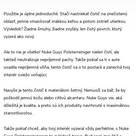
Použitie je úplne jednoduché. Stačí nastriekať čistič na znečistenú
oblasť, jemne vmasírovať mäkkou kefou a potom zotrieť utierkou.
Výsledok? Žiadne šmuhy, žiadne zvyšky, len čistý povrch, ktorý
vyzerá ako nový.
Ale to nie je všetko! Nuke Guys Polsterreiniger nielen čistí, ale
taktiež neutralizuje nepríjemné pachy. Takže pokiaľ sa ti v aute
usadila nepríjemná vôňa, tento čistič sa o to postará a zanechá tvoj
interiér sviežo voňajúci.
Navyše je tento čistič k materiálom šetrný. Nemusíš sa báť, že by
poškodil jemnú kožu alebo citlivú alcantaru. Nuke Guys vie, aká
dôležitá je kvalita, a preto sú ich produkty navrhnuté s maximálnou
starostlivosťou.
Takže pokiaľ chceš, aby tvoj interiér vyzeral vždy perfektne, s Nuke