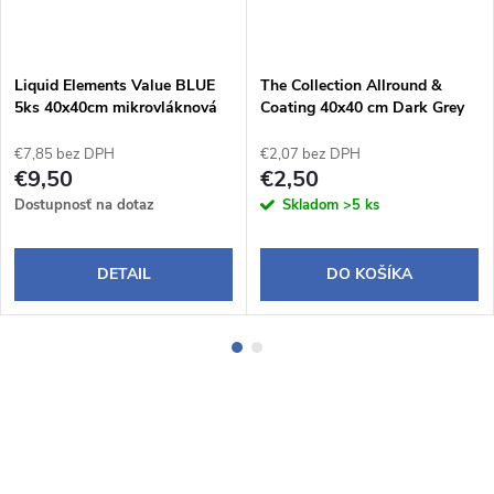
Liquid Elements Value BLUE
The Collection Allround &
5ks 40x40cm mikrovláknová
Coating 40x40 cm Dark Grey
utierka
mikrovláknová utierka
€7,85 bez DPH
€2,07 bez DPH
€9,50
€2,50
Dostupnosť na dotaz
Skladom
>5 ks
DETAIL
DO KOŠÍKA