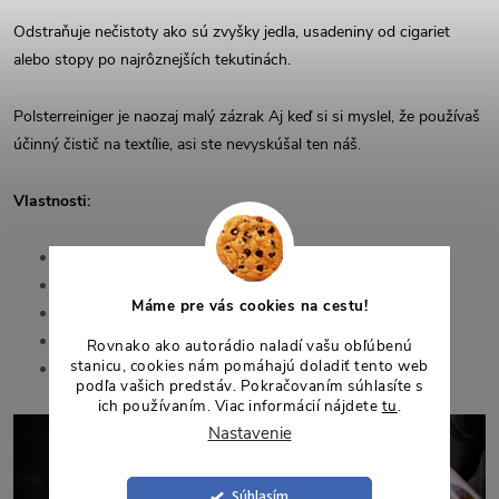
Odstraňuje nečistoty ako sú zvyšky jedla, usadeniny od cigariet
alebo stopy po najrôznejších tekutinách.
Polsterreiniger je naozaj malý zázrak Aj keď si si myslel, že používaš
účinný čistič na textílie, asi ste nevyskúšal ten náš.
Vlastnosti:
500ml fľaštička s rozprašovačom
Na všetky textílie, kožou i alcantaru
Máme pre vás cookies na cestu!
Bez problémov odstráni všetky nečistoty
Nezanecháva škvrny
Rovnako ako autorádio naladí vašu obľúbenú
stanicu, cookies nám pomáhajú doladiť tento web
Vyrobené v Nemecku
podľa vašich predstáv. Pokračovaním súhlasíte s
ich používaním. Viac informácií nájdete
tu
.
Nastavenie
Súhlasím