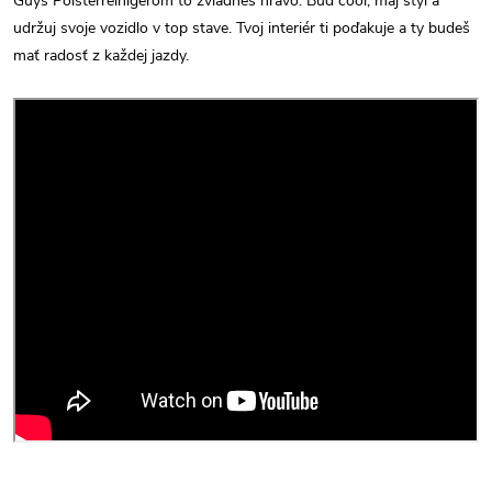
Guys Polsterreinigerom to zvládneš hravo. Buď cool, maj štýl a
udržuj svoje vozidlo v top stave. Tvoj interiér ti poďakuje a ty budeš
mať radosť z každej jazdy.