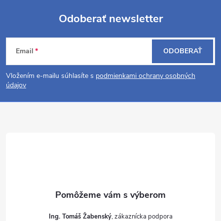
Odoberať newsletter
Z
Email
ODOBERAŤ
á
Vložením e-mailu súhlasíte s
podmienkami ochrany osobných
p
údajov
ä
t
i
e
Ing. Tomáš Žabenský