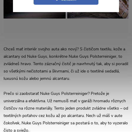
Chceš mať interiér svojho auta ako nový? S čističom textilu, kože a
alcantary od Nuke Guys, konkrétne Nuke Guys Polsterreiniger, to
zvládneš hravo. Tento zázračný čistič je navrhnutý tak, aby si poradil
so všetkými nečistotami a škvrnami, či už ide o textilné sedadlá,
luxusnú kožu alebo jemnú alcantaru.
Prečo si zaobstarať Nuke Guys Polsterreiniger? Pretože je
univerzálna a efektívna. Už nemusíš mať v garáži hromadu rôznych
čističov na rôzne materiály. Tento jeden produkt zvládne všetko – od
textilných poťahov cez kožu až po alcantaru. Nech už máš v aute
čokoľvek, Nuke Guys Polsterreiniger sa postará o to, aby to vyzeralo
čisto a sviežo.