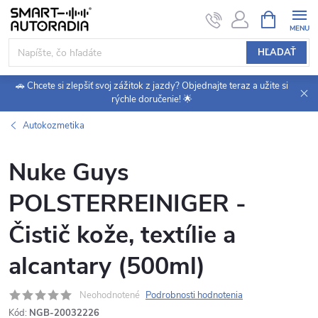
Prejsť
NÁKUPN
KOŠÍK
na
obsah
HĽADAŤ
🚗 Chcete si zlepšiť svoj zážitok z jazdy? Objednajte teraz a užite si
rýchle doručenie! 🌟
Autokozmetika
Nuke Guys
POLSTERREINIGER -
Čistič kože, textílie a
alcantary (500ml)
Neohodnotené
Podrobnosti hodnotenia
Kód:
NGB-20032226