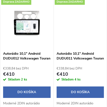
k
Doprava ZADARMO
Doprava ZADARMO
inteligentné ovládanie počas
inteligentné ovládanie počas
k
jazdy. Bezdrôtové Apple
jazdy. Bezdrôtové Apple
t
CarPlay a Android Auto...
CarPlay a Android Auto...
t
o
o
v
v
Autorádio 10,1" Android
Autorádio 10,1" Android
DUDU012 Volkswagen Touran
DUDU011 Volkswagen Touran
/ manuálne ovládanie
/ digitálne ovládanie
klimatizácie
klimatizácie
€338,84 bez DPH
€338,84 bez DPH
€410
€410
Skladom
2 ks
Skladom
4 ks
DO KOŠÍKA
DO KOŠÍKA
Moderné 2DIN autorádio
Moderné 2DIN autorádio