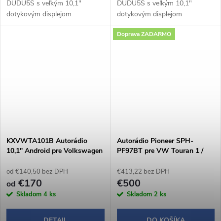
DUDU5S s veľkým 10,1"
DUDU5S s veľkým 10,1"
dotykovým displejom
dotykovým displejom
1280×720 px a praktickým
1280×720 px a praktickým
Doprava ZADARMO
otočným potenciometrom
otočným potenciometrom
ponúka pohodlné a intuitívne
ponúka pohodlné a intuitívne
ovládanie počas jazdy.
ovládanie počas jazdy.
Operačný...
Operačný...
KXVWTA101B Autorádio
Autorádio Pioneer SPH-
10,1" Android pre Volkswagen
PF97BT pre VW Touran 1 /
Touran / digitálna klimatizácia
manuálna klimatizácia
od €140,50 bez DPH
€413,22 bez DPH
€170
€500
od
Skladom
4 ks
Skladom
2 ks
DETAIL
DO KOŠÍKA