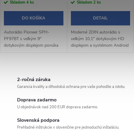
Skladom
4 ks
Skladom
2 ks
DO KOŠÍKA
DETAIL
Autorádio Pioneer SPH-
Moderné 2DIN autorádio s
PF97BT s veľkým 9"
veľkým 10,1" dotykovým HD
dotykovým displejom ponúka
displejom a systémom Android
modernú výbavu vrátane
14 prináša pohodlné a
bezdrôtového Apple CarPlay a
inteligentné ovládanie počas
Android Auto, Bluetooth
jazdy. Bezdrôtové Apple
O
handsfree, WebLink 3.0 a...
CarPlay a Android Auto...
v
2-ročná záruka
Garancia kvality a dlhodobá ochrana pre vaše pohodlie a istotu.
l
Doprava zadarmo
á
U objednávok nad 200 EUR doprava zadarmo.
d
Slovenská podpora
a
Prehľadné inštrukcie v slovenčine pre jednoduchú inštaláciu.