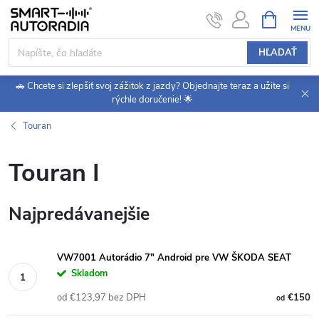
Prejsť
NÁKUPN
KOŠÍK
na
obsah
HĽADAŤ
🚗 Chcete si zlepšiť svoj zážitok z jazdy? Objednajte teraz a užite si
rýchle doručenie! 🌟
Touran
Touran I
Najpredávanejšie
VW7001 Autorádio 7" Android pre VW ŠKODA SEAT
Skladom
od €123,97 bez DPH
€150
od