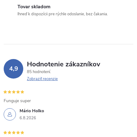
c
Tovar skladom
Ihneď k dispozícii pre rýchle odoslanie, bez čakania.
i
e
p
r
Hodnotenie zákazníkov
v
4,9
85 hodnotení
k
Zobraziť recenzie
y
Funguje super
v
Mário Holko
ý
6.8.2026
p