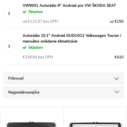
VW9001 Autorádio 9" Android pre VW ŠKODA SEAT
Skladom
od €123,97 bez DPH
€150
od
Autorádio 10,1" Android DUDU012 Volkswagen Touran /
manuálne ovládanie klimatizácie
Skladom
€338,84 bez DPH
€410
Filtrovať
R
Najpredávanejšie
a
Najlacnejšie
V
Najdrahšie
d
Abecedne