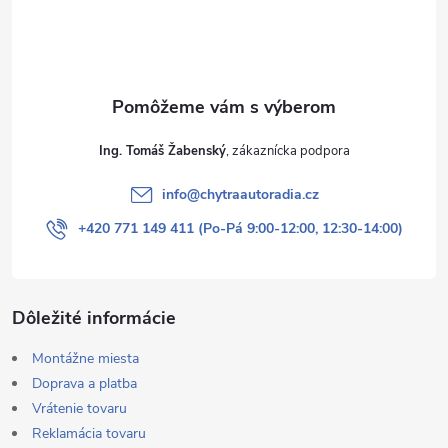
i
e
Ing. Tomáš Žabenský
info
@
chytraautoradia.cz
+420 771 149 411 (Po-Pá 9:00-12:00, 12:30-14:00)
Dôležité informácie
Montážne miesta
Doprava a platba
Vrátenie tovaru
Reklamácia tovaru