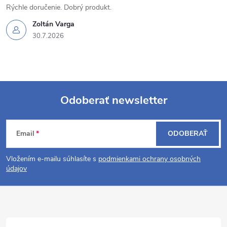
i
Rýchle doručenie. Dobrý produkt.
s
Zoltán Varga
30.7.2026
u
Odoberať newsletter
Z
Email
ODOBERAŤ
á
Vložením e-mailu súhlasíte s
podmienkami ochrany osobných
p
údajov
ä
t