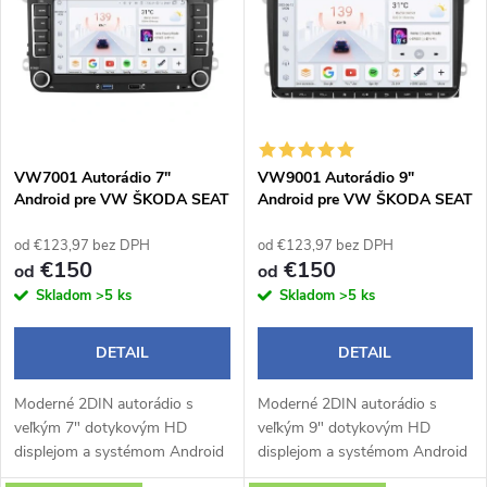
ý
e
p
n
i
i
s
e
VW7001 Autorádio 7"
VW9001 Autorádio 9"
Android pre VW ŠKODA SEAT
Android pre VW ŠKODA SEAT
p
p
od €123,97 bez DPH
od €123,97 bez DPH
r
€150
€150
od
od
r
Skladom
>5 ks
Skladom
>5 ks
o
o
DETAIL
DETAIL
d
d
Moderné 2DIN autorádio s
Moderné 2DIN autorádio s
u
veľkým 7" dotykovým HD
veľkým 9" dotykovým HD
u
displejom a systémom Android
displejom a systémom Android
14 prináša pohodlné a
14 prináša pohodlné a