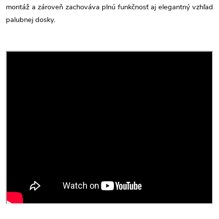
montáž a zároveň zachováva plnú funkčnosť aj elegantný vzhľad
palubnej dosky.