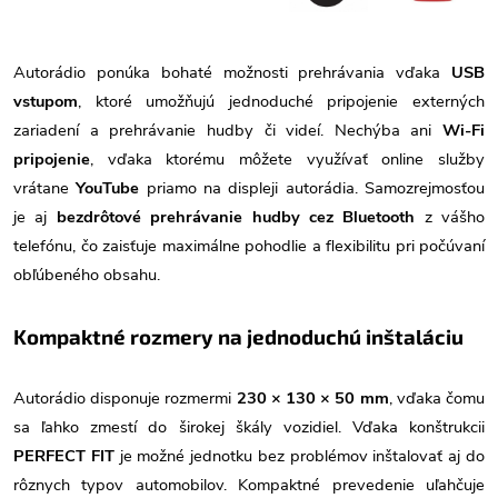
Autorádio ponúka bohaté možnosti prehrávania vďaka
USB
vstupom
, ktoré umožňujú jednoduché pripojenie externých
zariadení a prehrávanie hudby či videí. Nechýba ani
Wi-Fi
pripojenie
, vďaka ktorému môžete využívať online služby
vrátane
YouTube
priamo na displeji autorádia. Samozrejmosťou
je aj
bezdrôtové prehrávanie hudby cez Bluetooth
z vášho
telefónu, čo zaisťuje maximálne pohodlie a flexibilitu pri počúvaní
obľúbeného obsahu.
Kompaktné rozmery na jednoduchú inštaláciu
Autorádio disponuje rozmermi
230 × 130 × 50 mm
, vďaka čomu
sa ľahko zmestí do širokej škály vozidiel. Vďaka konštrukcii
PERFECT FIT
je možné jednotku bez problémov inštalovať aj do
rôznych typov automobilov. Kompaktné prevedenie uľahčuje