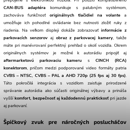
CAN-BUS adaptéra
komunikuje s palubným systémom,
zachováva funkčnosť
originálnych tlačidiel na volante
a
umožňuje ich pohodlné ovládanie bez nutnosti zložiť ruky z
riadenia. Na veľkom displeji dokáže zobrazovať
informácie z
parkovacích senzorov
aj
obraz z parkovacej kamery
, takže
máte pri manévrovaní perfektný prehľad o okolí vozidla. Okrem
originálnych systémov je možné k autorádiu pripojiť aj
aftermarketovú parkovaciu kameru
s
CINCH (RCA)
konektorom
, pričom medzi podporované video formáty patria
CVBS – NTSC, CVBS – PAL a AHD 720p (25 fps aj 30 fps)
.
Táto pokročilá integrácia s vozidlom zaisťuje prirodzené
správanie autorádia ako súčasti originálnej výbavy a prináša
vyšší
komfort, bezpečnosť aj každodennú praktickosť
pri jazde
aj parkovaní.
Špičkový zvuk pre náročných poslucháčov