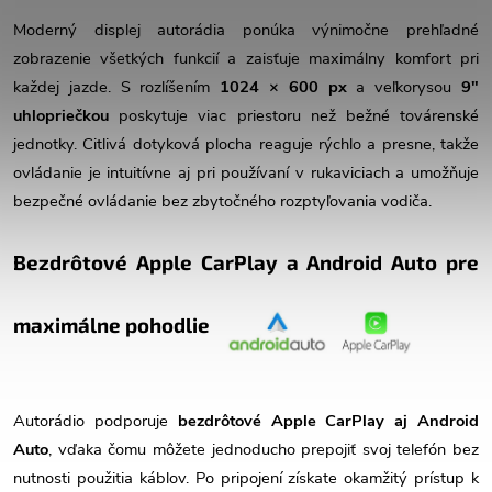
Moderný displej autorádia ponúka výnimočne prehľadné
zobrazenie všetkých funkcií a zaisťuje maximálny komfort pri
každej jazde. S rozlíšením
1024 × 600 px
a veľkorysou
9"
uhlopriečkou
poskytuje viac priestoru než bežné továrenské
jednotky. Citlivá dotyková plocha reaguje rýchlo a presne, takže
ovládanie je intuitívne aj pri používaní v rukaviciach a umožňuje
bezpečné ovládanie bez zbytočného rozptyľovania vodiča.
Bezdrôtové Apple CarPlay a Android Auto pre
maximálne pohodlie
Autorádio podporuje
bezdrôtové Apple CarPlay aj Android
Auto
, vďaka čomu môžete jednoducho prepojiť svoj telefón bez
nutnosti použitia káblov. Po pripojení získate okamžitý prístup k