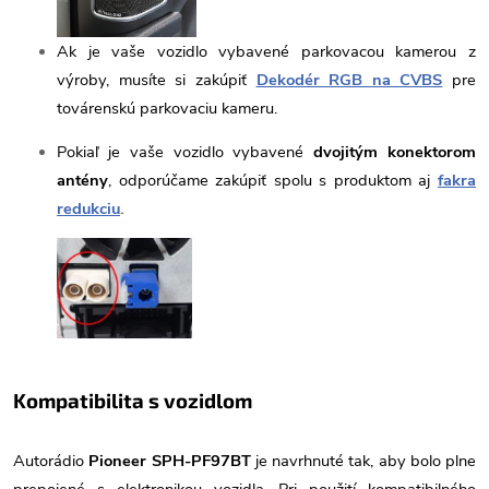
Ak je vaše vozidlo vybavené parkovacou kamerou z
výroby, musíte si zakúpiť
Dekodér RGB na CVBS
pre
továrenskú parkovaciu kameru.
Pokiaľ je vaše vozidlo vybavené
dvojitým konektorom
antény
, odporúčame zakúpiť spolu s produktom aj
fakra
redukciu
.
Kompatibilita s vozidlom
Autorádio
Pioneer SPH-PF97BT
je navrhnuté tak, aby bolo plne
prepojené s elektronikou vozidla. Pri použití kompatibilného