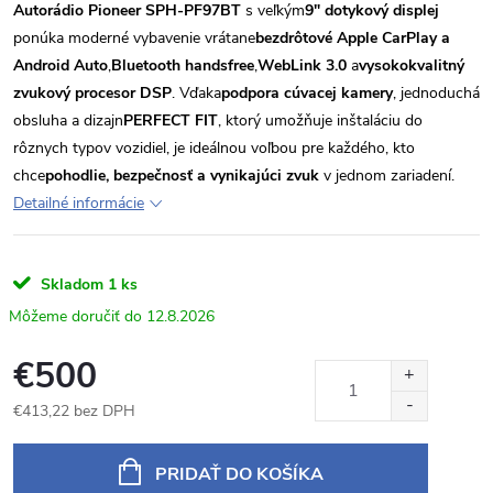
Autorádio Pioneer SPH-PF97BT
s veľkým
9" dotykový displej
ponúka moderné vybavenie vrátane
bezdrôtové Apple CarPlay a
Android Auto
,
Bluetooth handsfree
,
WebLink 3.0
a
vysokokvalitný
zvukový procesor DSP
. Vďaka
podpora cúvacej kamery
, jednoduchá
obsluha a dizajn
PERFECT FIT
, ktorý umožňuje inštaláciu do
rôznych typov vozidiel, je ideálnou voľbou pre každého, kto
chce
pohodlie, bezpečnosť a vynikajúci zvuk
v jednom zariadení.
Detailné informácie
Skladom
1 ks
12.8.2026
€500
€413,22 bez DPH
Jednotková
cena:
PRIDAŤ DO KOŠÍKA