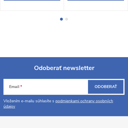
Odoberať newsletter
Z
Email
ODOBERAŤ
á
Vložením e-mailu súhlasíte s
podmienkami ochrany osobných
p
údajov
ä