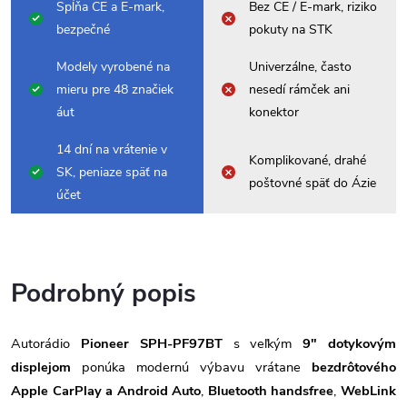
Spĺňa CE a E-mark,
Bez CE / E-mark, riziko
bezpečné
pokuty na STK
Modely vyrobené na
Univerzálne, často
mieru pre 48 značiek
nesedí rámček ani
áut
konektor
14 dní na vrátenie v
Komplikované, drahé
SK, peniaze späť na
poštovné späť do Ázie
účet
Podrobný popis
Autorádio
Pioneer SPH-PF97BT
s veľkým
9" dotykovým
displejom
ponúka modernú výbavu vrátane
bezdrôtového
Apple CarPlay a Android Auto
,
Bluetooth handsfree
,
WebLink