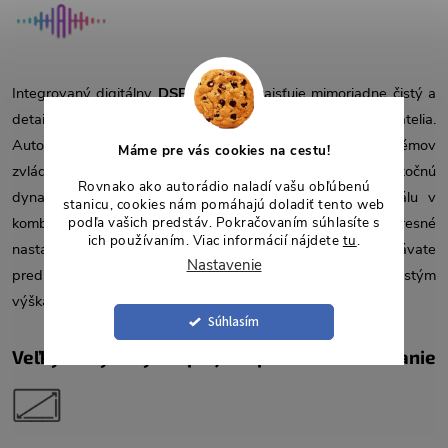
Integrovaný digitálny
DSP procesor
zaisťuje mimoriadne čistý a
detailný zvuk, ktorý ocenia aj tí najnáročnejší používatelia.
Autorádio ponúka výkon
4×50 W
, vďaka čomu bez problémov
Máme pre vás cookies na cestu!
zvládne aj výkonnejšie reproduktory a poskytne dostatočnú
Rovnako ako autorádio naladí vašu obľúbenú
dynamiku v každej situácii. Pokročilé spracovanie signálu v
stanicu, cookies nám pomáhajú doladiť tento web
kombinácii s
13-pásmovým ekvalizérom
umožňuje presné
podľa vašich predstáv. Pokračovaním súhlasíte s
ich používaním. Viac informácií nájdete
tu
.
nastavenie zvuku podľa osobných preferencií, či už dávate
Nastavenie
prednosť výrazným basom, vyváženým stredom alebo čistým
výškam.
Súhlasím
Veľký dotykový displej na pohodlné ovládanie