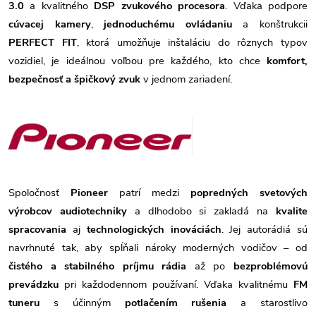
3.0
a kvalitného
DSP zvukového procesora
. Vďaka podpore
cúvacej kamery
,
jednoduchému ovládaniu
a konštrukcii
PERFECT FIT
, ktorá umožňuje inštaláciu do rôznych typov
vozidiel, je ideálnou voľbou pre každého, kto chce
komfort,
bezpečnosť a špičkový zvuk
v jednom zariadení.
Spoločnosť
Pioneer
patrí medzi
popredných svetových
výrobcov audiotechniky
a dlhodobo si zakladá na
kvalite
spracovania
aj
technologických inováciách
. Jej autorádiá sú
navrhnuté tak, aby spĺňali nároky moderných vodičov – od
čistého a stabilného príjmu rádia
až po
bezproblémovú
prevádzku
pri každodennom používaní. Vďaka kvalitnému
FM
tuneru
s účinným
potlačením rušenia
a starostlivo