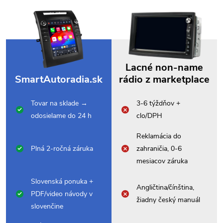
Lacné non-name
SmartAutoradia.sk
rádio z marketplace
Tovar na sklade →
3-6 týždňov +
odosielame do 24 h
clo/DPH
Reklamácia do
Plná 2-ročná záruka
zahraničia, 0-6
mesiacov záruka
Slovenská ponuka +
Angličtina/čínština,
PDF/video návody v
žiadny český manuál
slovenčine