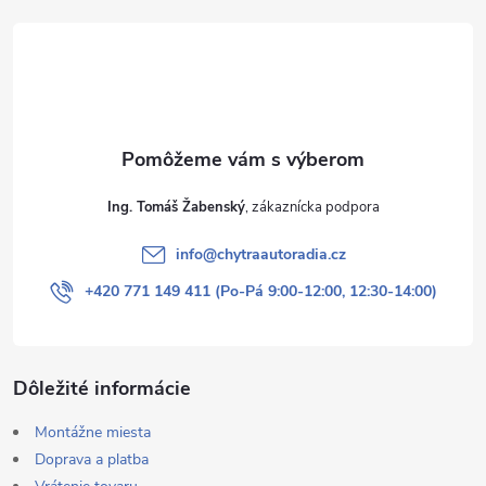
t
i
e
Ing. Tomáš Žabenský
info
@
chytraautoradia.cz
+420 771 149 411 (Po-Pá 9:00-12:00, 12:30-14:00)
Dôležité informácie
Montážne miesta
Doprava a platba