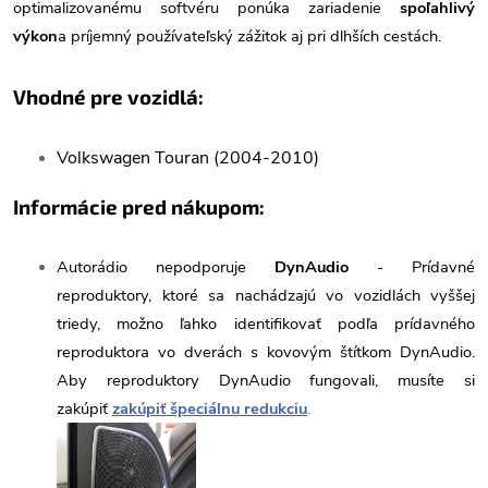
optimalizovanému softvéru ponúka zariadenie
spoľahlivý
výkon
a príjemný používateľský zážitok aj pri dlhších cestách.
Vhodné pre vozidlá:
Volkswagen Touran (2004-2010)
Informácie pred nákupom:
Autorádio nepodporuje
DynAudio
- Prídavné
reproduktory, ktoré sa nachádzajú vo vozidlách vyššej
triedy, možno ľahko identifikovať podľa prídavného
reproduktora vo dverách s kovovým štítkom DynAudio.
Aby reproduktory DynAudio fungovali, musíte si
zakúpiť
zakúpiť špeciálnu redukciu
.