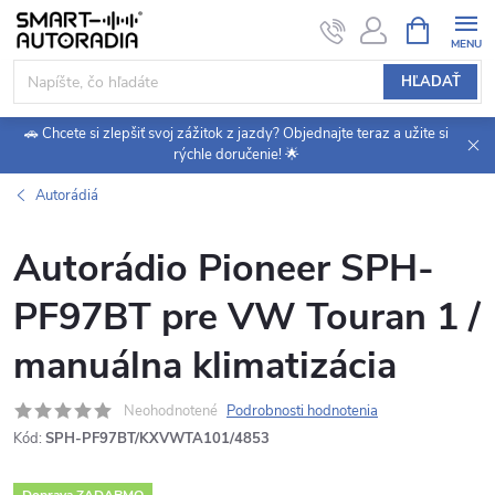
Prejsť
NÁKUPN
KOŠÍK
na
obsah
HĽADAŤ
🚗 Chcete si zlepšiť svoj zážitok z jazdy? Objednajte teraz a užite si
rýchle doručenie! 🌟
Autorádiá
Autorádio Pioneer SPH-
PF97BT pre VW Touran 1 /
manuálna klimatizácia
Neohodnotené
Podrobnosti hodnotenia
Kód:
SPH-PF97BT/KXVWTA101/4853