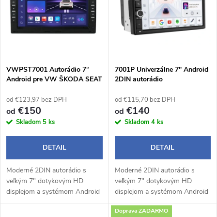
e
p
n
i
i
s
e
VWPST7001 Autorádio 7“
7001P Univerzálne 7" Android
Android pre VW ŠKODA SEAT
2DIN autorádio
p
p
od €123,97 bez DPH
od €115,70 bez DPH
r
€150
€140
od
od
r
Skladom
5 ks
Skladom
4 ks
o
o
DETAIL
DETAIL
d
d
Moderné 2DIN autorádio s
Moderné 2DIN autorádio s
u
veľkým 7" dotykovým HD
veľkým 7" dotykovým HD
u
displejom a systémom Android
displejom a systémom Android
k
14 prináša pohodlné a
14 prináša pohodlné a
Doprava ZADARMO
inteligentné ovládanie počas
inteligentné ovládanie počas