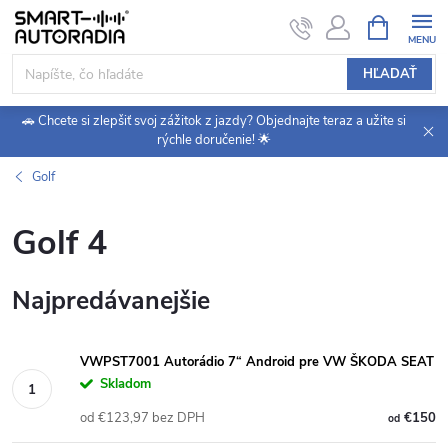
Prejsť
NÁKUPN
KOŠÍK
na
obsah
HĽADAŤ
🚗 Chcete si zlepšiť svoj zážitok z jazdy? Objednajte teraz a užite si
rýchle doručenie! 🌟
Golf
Golf 4
Najpredávanejšie
VWPST7001 Autorádio 7“ Android pre VW ŠKODA SEAT
Skladom
od €123,97 bez DPH
€150
od