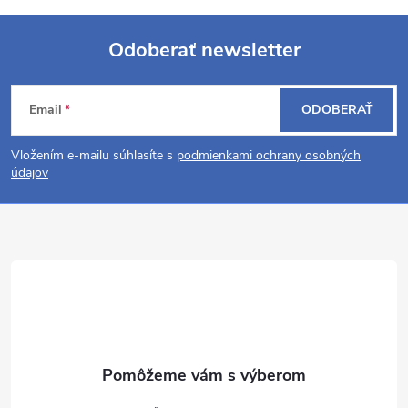
Odoberať newsletter
Z
Email
ODOBERAŤ
á
Vložením e-mailu súhlasíte s
podmienkami ochrany osobných
p
údajov
ä
t
i
e