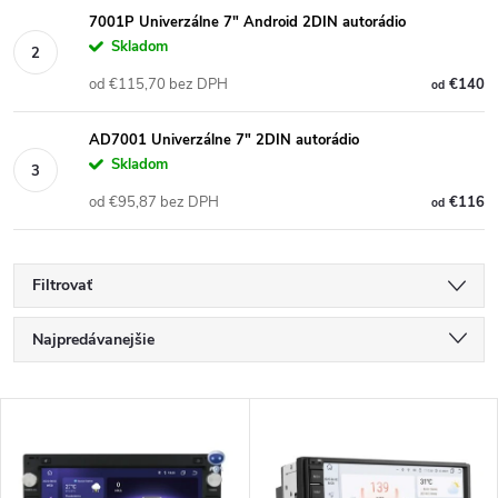
7001P Univerzálne 7" Android 2DIN autorádio
Skladom
od €115,70 bez DPH
€140
od
AD7001 Univerzálne 7" 2DIN autorádio
Skladom
od €95,87 bez DPH
€116
od
Filtrovať
R
Najpredávanejšie
a
Najlacnejšie
V
Najdrahšie
d
ý
Abecedne