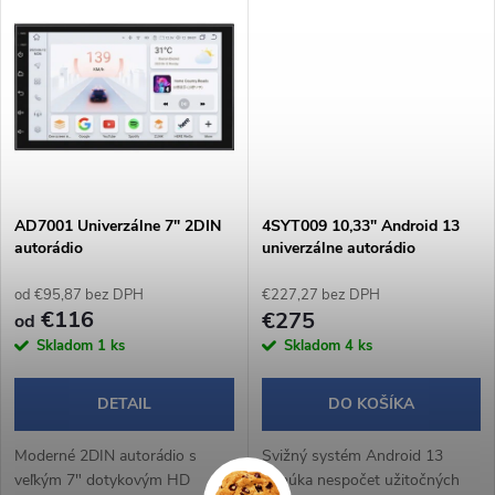
k
jazdy. Bezdrôtové Apple
jazdy. Bezdrôtové Apple
t
CarPlay a Android Auto...
CarPlay a Android Auto...
t
o
o
v
v
AD7001 Univerzálne 7" 2DIN
4SYT009 10,33" Android 13
autorádio
univerzálne autorádio
(4+32GB)
od €95,87 bez DPH
€227,27 bez DPH
€116
€275
od
Skladom
1 ks
Skladom
4 ks
DETAIL
DO KOŠÍKA
Moderné 2DIN autorádio s
Svižný systém Android 13
veľkým 7" dotykovým HD
ponúka nespočet užitočných