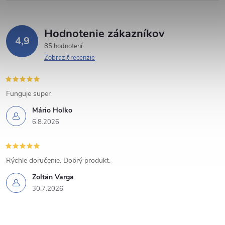
p
r
Hodnotenie zákazníkov
v
4,9
85 hodnotení
k
Zobraziť recenzie
y
Funguje super
v
Mário Holko
ý
6.8.2026
p
i
Rýchle doručenie. Dobrý produkt.
s
Zoltán Varga
30.7.2026
u