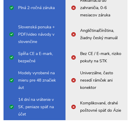
Reklamácia do
Plná 2-ročná záruka
zahraničia, 0-6
mesiacov záruka
Slovenská ponuka +
Angličtina/čínština,
PDF/video návody v
žiadny český manuál
slovenčine
Spĺňa CE a E-mark,
Bez CE / E-mark, riziko
bezpečné
pokuty na STK
Modely vyrobené na
Univerzálne, často
mieru pre 48 značiek
nesedí rámček ani
áut
konektor
14 dní na vrátenie v
Komplikované, drahé
SK, peniaze späť na
poštovné späť do Ázie
účet