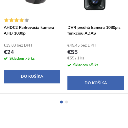
AHDC2 Parkovacia kamera
DVR predná kamera 1080p s
AHD 1080p
funkciou ADAS
€19,83 bez DPH
€45,45 bez DPH
€24
€55
Jednotková
€55 / 1 ks
Skladom
>5 ks
cena:
Skladom
>5 ks
DO KOŠÍKA
DO KOŠÍKA