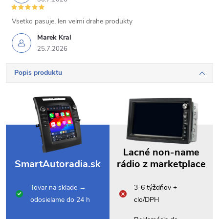
Vsetko pasuje, len velmi drahe produkty
Marek Kral
25.7.2026
Popis produktu
Lacné non-name
SmartAutoradia.sk
rádio z marketplace
Tovar na sklade →
3-6 týždňov +
odosielame do 24 h
clo/DPH