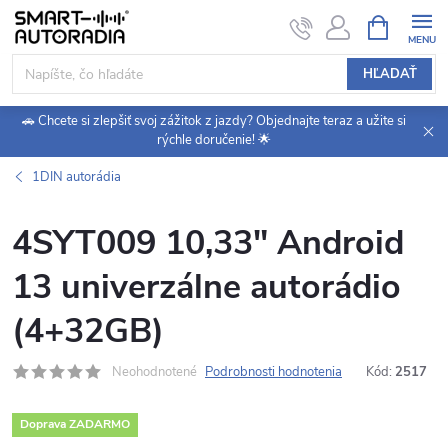
Prejsť
NÁKUPN
KOŠÍK
na
obsah
HĽADAŤ
🚗 Chcete si zlepšiť svoj zážitok z jazdy? Objednajte teraz a užite si
rýchle doručenie! 🌟
1DIN autorádia
4SYT009 10,33" Android
13 univerzálne autorádio
(4+32GB)
Neohodnotené
Podrobnosti hodnotenia
Kód:
2517
Doprava ZADARMO