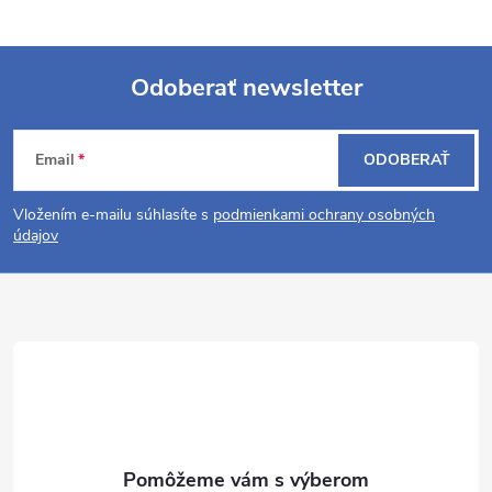
Odoberať newsletter
Z
Email
ODOBERAŤ
á
Vložením e-mailu súhlasíte s
podmienkami ochrany osobných
p
údajov
ä
t
i
e