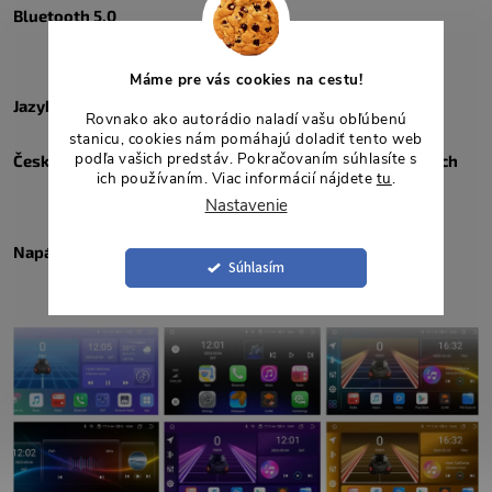
Bluetooth 5.0
Máme pre vás cookies na cestu!
Jazyk android menu:
Rovnako ako autorádio naladí vašu obľúbenú
stanicu, cookies nám pomáhajú doladiť tento web
podľa vašich predstáv. Pokračovaním súhlasíte s
Český/Anglický/Slovenský/Poľský/Ruský a mnoho ďalších
ich používaním. Viac informácií nájdete
tu
.
Nastavenie
Napájanie: 12V
Súhlasím