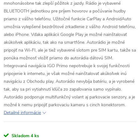
mnohonásobne tak zlepší pôžitok z jazdy. Rádio je vybavené
BLUETOOTH jednotkou pre príjem hovorov a počúvanie hudby
priamo z vášho telefónu. Užitočné funkcie CarPlay a AndroidAuto
umožnia vylepšené bezdrôtové zrkadlenie z vášho Android telefónu,
alebo iPhone. Vďaka aplikácii Google Play je možné nainštalovať
akúkoľvek aplikáciu, tak ako na smartfóne. Autorádio je možné
pripojiť na Wi-FI, ale je tiež vybavené slotom pre SIM kartu, takže sa
ponúka možnosť vložiť priamo do autorádia dátovú SIM.
Integrovaná navigácia IGO Primo nepotrebuje k svojej funkčnosti
pripojenie k internetu, je však možné nainštalovať akúkoľvek inú
navigáciu z Obchodu play. Autorádio nevybíja batériu, a je vyrobené
tak, aby sa pri vytiahnutí kľúča zo zapaľovania samo vypínalo.
Autorádio podporuje multifunkčný volant aj parkovacie senzory, a je
možné k nemu pripojiť parkovaciu kameru s cinch konektorom.
Detailné informácie
Skladom
4 ks