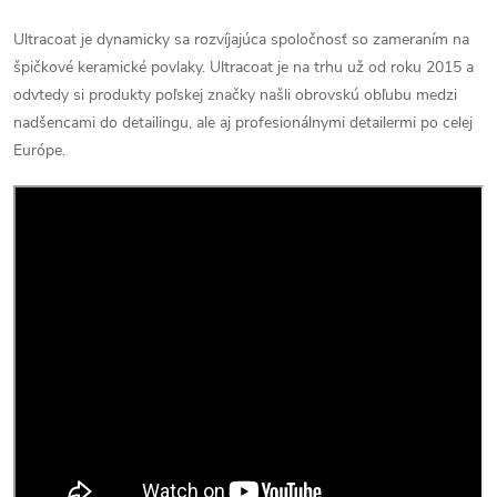
Ultracoat je dynamicky sa rozvíjajúca spoločnosť so zameraním na
špičkové keramické povlaky. Ultracoat je na trhu už od roku 2015 a
odvtedy si produkty poľskej značky našli obrovskú obľubu medzi
nadšencami do detailingu, ale aj profesionálnymi detailermi po celej
Európe.