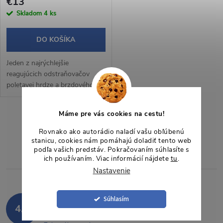
r
€13
r
Skladom
4 ks
o
o
DO KOŠÍKA
d
d
Jeden z najrýchlejšie
u
reagujúcich odstraňovačov
u
poletavej hrdze a brzdového
k
prachu. Veľmi efektívny čistič
diskov kolies s výrazným
k
Máme pre vás cookies na cestu!
efektom prefarbovania do
t
O
fialova.
Rovnako ako autorádio naladí vašu obľúbenú
t
stanicu, cookies nám pomáhajú doladiť tento web
v
o
podľa vašich predstáv. Pokračovaním súhlasíte s
ich používaním. Viac informácií nájdete
tu
.
o
l
v
Nastavenie
á
v
Súhlasím
Hodnotenie zákazníkov
d
4,9
85 hodnotení