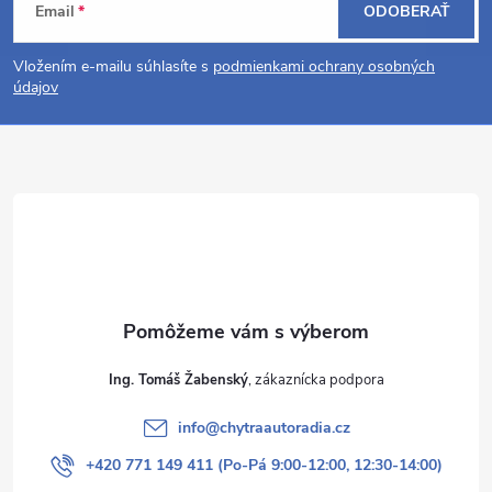
Email
ODOBERAŤ
á
i
Vložením e-mailu súhlasíte s
podmienkami ochrany osobných
s
p
údajov
u
ä
t
i
e
Ing. Tomáš Žabenský
info
@
chytraautoradia.cz
+420 771 149 411 (Po-Pá 9:00-12:00, 12:30-14:00)