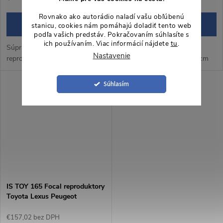
Rovnako ako autorádio naladí vašu obľúbenú
DO KOŠÍKA
DO KOŠÍKA
stanicu, cookies nám pomáhajú doladiť tento web
podľa vašich predstáv. Pokračovaním súhlasíte s
ich používaním. Viac informácií nájdete
tu
.
Súprava 2pásmových
Súprava 2pásmových
Nastavenie
reproduktorov 6½" / 16,5 cm
reproduktorov 6½" / 16,5 cm
Súhlasím
IS TOY 165 Focal reproduktory
Toyota Lexus Peugeot
€157,02 bez DPH