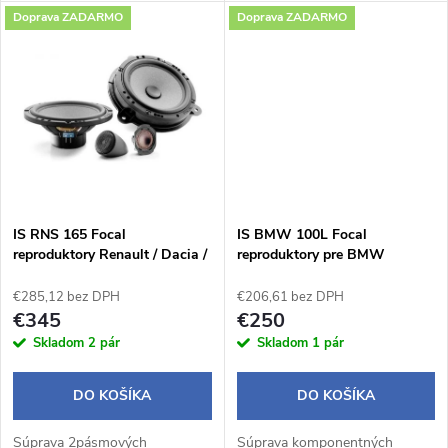
k
Doprava ZADARMO
Doprava ZADARMO
k
t
t
o
o
v
v
IS RNS 165 Focal
IS BMW 100L Focal
reproduktory Renault / Dacia /
reproduktory pre BMW
Nissan
€285,12 bez DPH
€206,61 bez DPH
€345
€250
Skladom
2 pár
Skladom
1 pár
DO KOŠÍKA
DO KOŠÍKA
Súprava 2pásmových
Súprava komponentných