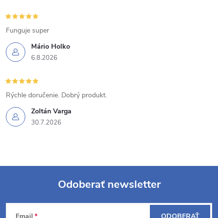
c
i
Funguje super
Mário Holko
e
6.8.2026
p
r
Rýchle doručenie. Dobrý produkt.
v
Zoltán Varga
30.7.2026
k
y
v
Odoberať newsletter
ý
Z
p
Email
ODOBERAŤ