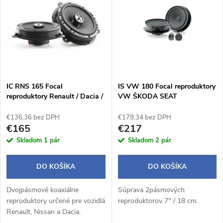
ý
Abecedne
e
p
n
i
i
s
e
IC RNS 165 Focal
IS VW 180 Focal reproduktory
reproduktory Renault / Dacia /
VW ŠKODA SEAT
p
Nissan
p
€136,36 bez DPH
€179,34 bez DPH
r
€165
€217
r
Skladom
1 pár
Skladom
2 pár
o
o
DO KOŠÍKA
DO KOŠÍKA
d
d
Dvojpásmové koaxiálne
Súprava 2pásmových
u
reproduktory určené pre vozidlá
reproduktorov 7" / 18 cm.
u
Renault, Nissan a Dacia.