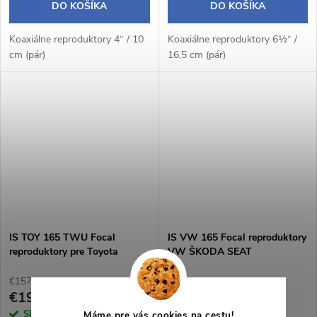
DO KOŠÍKA
DO KOŠÍKA
Koaxiálne reproduktory 4“ / 10
Koaxiálne reproduktory 6½“ /
cm (pár)
16,5 cm (pár)
IS TOY 165 TWU Focal
IS VW 165 Focal reproduktory
reproduktory pre Toyota
VW ŠKODA SEAT
€157,02 bez DPH
€157,02 bez DPH
€190
€190
Skladom
1 pár
Skladom
2 pár
Máme pre vás cookies na cestu!