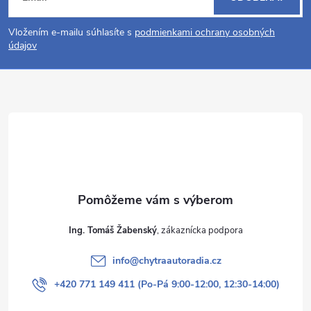
á
i
Vložením e-mailu súhlasíte s
podmienkami ochrany osobných
s
p
údajov
u
ä
t
i
e
Ing. Tomáš Žabenský
info
@
chytraautoradia.cz
+420 771 149 411 (Po-Pá 9:00-12:00, 12:30-14:00)