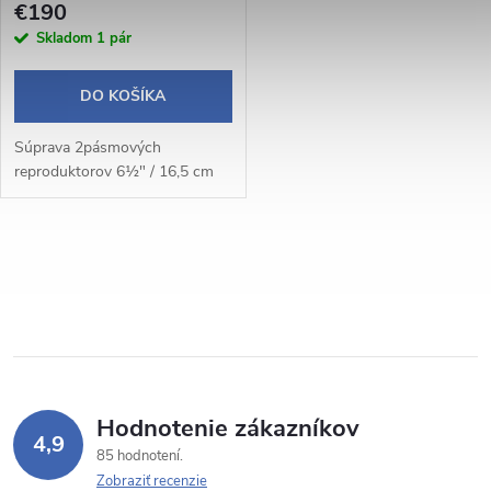
€190
Skladom
1 pár
DO KOŠÍKA
Súprava 2pásmových
reproduktorov 6½" / 16,5 cm
O
v
l
á
Hodnotenie zákazníkov
d
4,9
85 hodnotení
a
Zobraziť recenzie