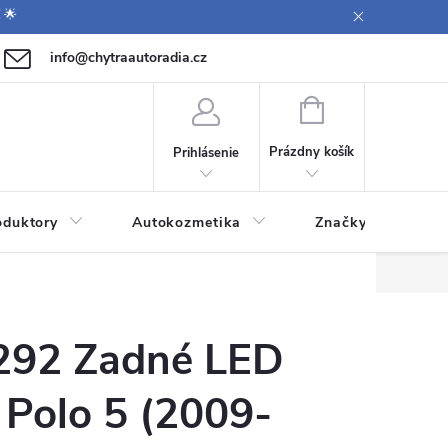
 🌟
info@chytraautoradia.cz
0 771 149 411 (Po-Pá 9:00-12:00, 12:30-14:00)
NÁKUPNÝ
KOŠÍK
Prázdny košík
Prihlásenie
oduktory
Autokozmetika
Značky
292 Zadné LED
 Polo 5 (2009-