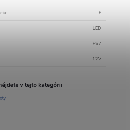
cia
:
E
LED
IP67
12V
ájdete v tejto kategórii
ety