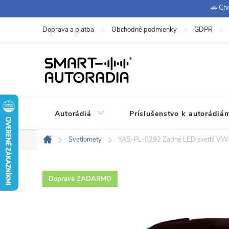
Prejsť
🚗 Chc
na
Doprava a platba
Obchodné podmienky
GDPR
obsah
Autorádiá
Príslušenstvo k autorádiá
+420 771 149 411 (Po-Pá
Zákaznícka podpora:
Svetlomety
YAB-PL-0292 Zadné LED svetlá VW 
Domov
Doprava ZADARMO