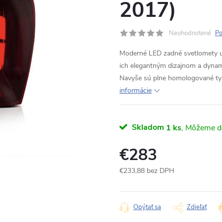
2017)
Neohodnotené
Po
Moderné LED zadné svetlomety u
ich elegantným dizajnom a dynam
Navyše sú plne homologované typu
informácie
Skladom
1 ks
€283
€233,88 bez DPH
Jednotková
cena:
Opýtať sa
Zdieľať