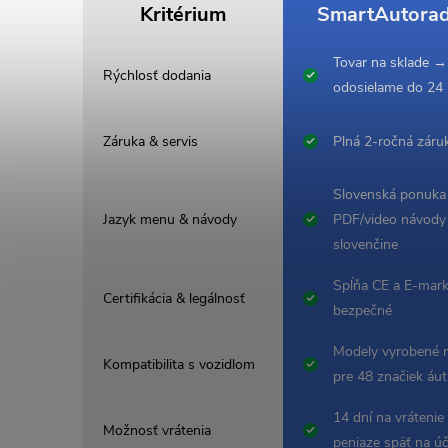
Kritérium
SmartAutorad
Tovar na sklade →
Rýchlosť dodania
odosielame do 24
Záruka & servis
Plná 2-ročná záru
Slovenská ponuka
Jazyk menu & návody
PDF/video návody
slovenčine
Spĺňa CE a E-mark
Certifikácia & legálnosť
bezpečné
Modely vyrobené 
Kompatibilita s vozidlom
pre 48 značiek áut
14 dní na vrátenie
Možnosť vrátenia
peniaze späť na ú