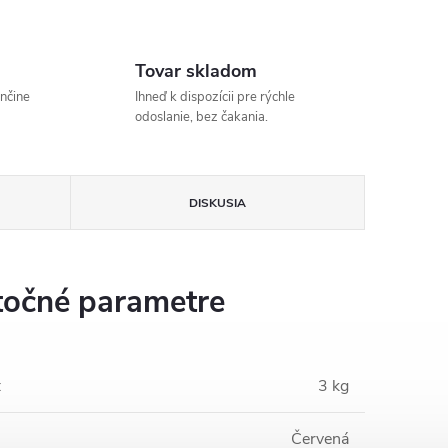
Tovar skladom
enčine
Ihneď k dispozícii pre rýchle
odoslanie, bez čakania.
DISKUSIA
očné parametre
:
3 kg
Červená