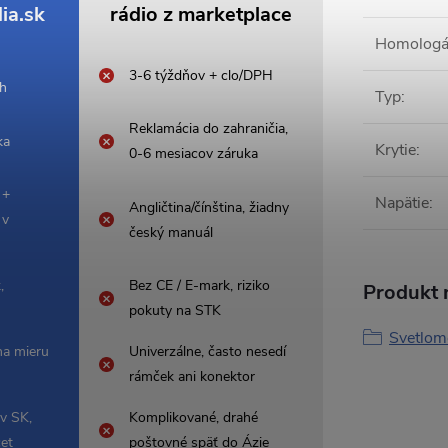
ia.sk
rádio z marketplace
Homologá
3-6 týždňov + clo/DPH
 h
Typ
:
Reklamácia do zahraničia,
ka
Krytie
:
0-6 mesiacov záruka
 +
Napätie
:
Angličtina/čínština, žiadny
 v
český manuál
,
Bez CE / E-mark, riziko
Produkt n
pokuty na STK
Svetlom
na mieru
Univerzálne, často nesedí
rámček ani konektor
 v SK,
Komplikované, drahé
čet
poštovné späť do Ázie