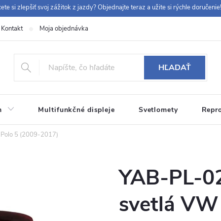
ete si zlepšiť svoj zážitok z jazdy? Objednajte teraz a užite si rýchle doručenie!
Kontakt
Moja objednávka
+42
HĽADAŤ
m
Multifunkčné displeje
Svetlomety
Repr
 9:00-12:00, 12:30-14:00)
info@chytraautoradia.cz
Polo 5 (2009-2017)
YAB-PL-0
svetlá VW