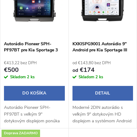
e
p
n
i
i
s
Autorádio Pioneer SPH-
e
KXKISPG9001 Autorádio 9"
PF97BT pre Kia Sportage 3
Android pre Kia Sportage III
p
p
€413,22 bez DPH
od €143,80 bez DPH
r
€500
€174
od
r
Skladom
2 ks
Skladom
2 ks
o
o
DO KOŠÍKA
DETAIL
d
d
Autorádio Pioneer SPH-
Moderné 2DIN autorádio s
u
PF97BT s veľkým 9"
veľkým 9" dotykovým HD
u
dotykovým displejom ponúka
displejom a systémom Android
k
modernú výbavu vrátane
14 prináša pohodlné a
Doprava ZADARMO
bezdrôtového Apple CarPlay a
inteligentné ovládanie počas