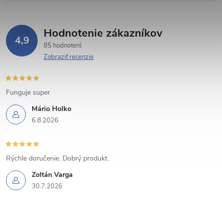
p
r
Hodnotenie zákazníkov
v
4,9
85 hodnotení
k
Zobraziť recenzie
y
Funguje super
v
Mário Holko
ý
6.8.2026
p
i
Rýchle doručenie. Dobrý produkt.
s
Zoltán Varga
30.7.2026
u