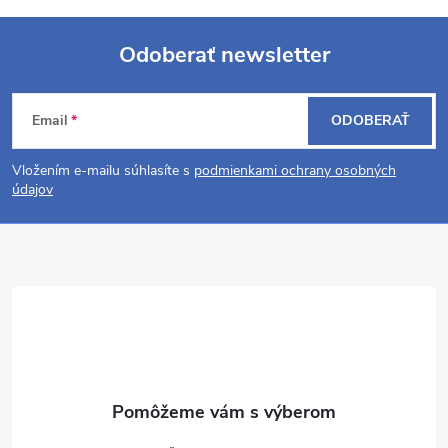
Odoberať newsletter
Z
Email
ODOBERAŤ
á
Vložením e-mailu súhlasíte s
podmienkami ochrany osobných
p
údajov
ä
t
i
e