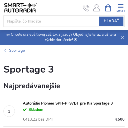
Prejsť
NÁKUPN
KOŠÍK
na
obsah
HĽADAŤ
🚗 Chcete si zlepšiť svoj zážitok z jazdy? Objednajte teraz a užite si
rýchle doručenie! 🌟
Sportage
Sportage 3
Najpredávanejšie
Autorádio Pioneer SPH-PF97BT pre Kia Sportage 3
Skladom
€413,22 bez DPH
€500