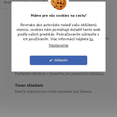
displejom v elegantnom Tesla
style dizajne ponúka prehľadné
a pohodlné ovládanie počas
Máme pre vás cookies na cestu!
jazdy, pričom rozlíšenie 768 ×
O
Rovnako ako autorádio naladí vašu obľúbenú
1024 px...
stanicu, cookies nám pomáhajú doladiť tento web
v
2-ročná záruka
podľa vašich predstáv. Pokračovaním súhlasíte s
Garancia kvality a dlhodobá ochrana pre vaše pohodlie a istotu.
ich používaním. Viac informácií nájdete
tu
.
l
Nastavenie
Doprava zadarmo
á
U objednávok nad 200 EUR doprava zadarmo.
Súhlasím
d
Slovenská podpora
a
Prehľadné inštrukcie v slovenčine pre jednoduchú inštaláciu.
c
Tovar skladom
Ihneď k dispozícii pre rýchle odoslanie, bez čakania.
i
e