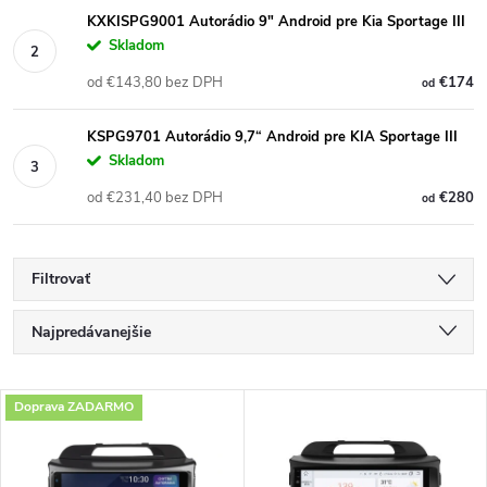
KXKISPG9001 Autorádio 9" Android pre Kia Sportage III
Skladom
od €143,80 bez DPH
€174
od
KSPG9701 Autorádio 9,7“ Android pre KIA Sportage III
Skladom
od €231,40 bez DPH
€280
od
Filtrovať
R
Najpredávanejšie
a
Najlacnejšie
V
Doprava ZADARMO
Najdrahšie
d
ý
Abecedne