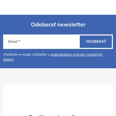
Odoberať newsletter
Z
Email
ODOBERAŤ
á
Vložením e-mailu súhlasíte s
podmienkami ochrany osobných
p
údajov
ä
t
i
e