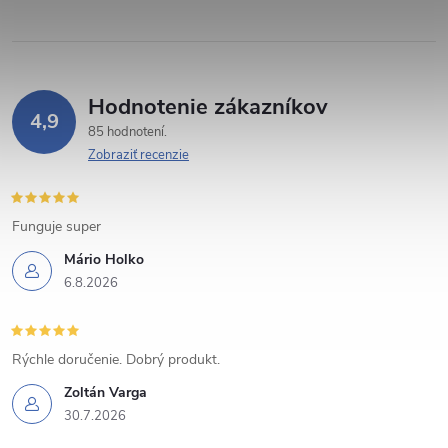
e
p
r
Hodnotenie zákazníkov
v
4,9
85 hodnotení
k
Zobraziť recenzie
y
Funguje super
v
Mário Holko
ý
6.8.2026
p
i
Rýchle doručenie. Dobrý produkt.
s
Zoltán Varga
30.7.2026
u