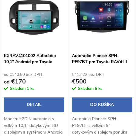
d
ý
Abecedne
e
p
n
i
i
s
e
KXRAV4101002 Autorádio
Autorádio Pioneer SPH-
10,1" Android pre Toyota
PF97BT pre Toyotu RAV4 III
p
RAV4 III
p
od €140,50 bez DPH
€413,22 bez DPH
r
€170
€500
od
r
Skladom
1 ks
Skladom
5 ks
o
o
DETAIL
DO KOŠÍKA
d
d
Moderné 2DIN autorádio s
Autorádio Pioneer SPH-
u
veľkým 10,1" dotykovým HD
PF97BT s veľkým 9"
displejom a systémom Android
dotykovým displejom ponúka