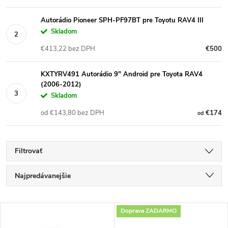
Autorádio Pioneer SPH-PF97BT pre Toyotu RAV4 III
Skladom
€413,22 bez DPH
€500
KXTYRV491 Autorádio 9" Android pre Toyota RAV4
(2006-2012)
Skladom
od €143,80 bez DPH
€174
od
Filtrovať
R
Najpredávanejšie
a
Najlacnejšie
V
Doprava ZADARMO
Najdrahšie