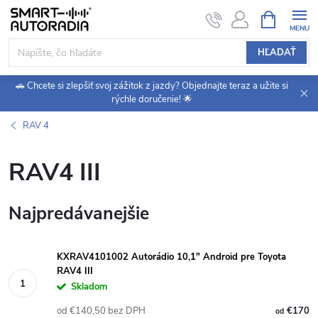
Prejsť
NÁKUPN
KOŠÍK
na
obsah
HĽADAŤ
🚗 Chcete si zlepšiť svoj zážitok z jazdy? Objednajte teraz a užite si
rýchle doručenie! 🌟
RAV 4
RAV4 III
Najpredávanejšie
KXRAV4101002 Autorádio 10,1" Android pre Toyota
RAV4 III
Skladom
od €140,50 bez DPH
€170
od