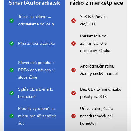
SmartAutoradia.sk
rádio z marketplace
Tovar na sklade →
3-6 týždňov +
odosielame do 24 h
clo/DPH
Reklamácia do
Plná 2-ročná záruka
zahraničia, 0-6
mesiacov záruka
Slovenská ponuka +
Angličtina/čínština,
PDF/video návody v
žiadny český manuál
slovenčine
Spĺňa CE a E-mark,
Bez CE / E-mark, riziko
bezpečné
pokuty na STK
Modely vyrobené na
Univerzálne, často
mieru pre 48 značiek
nesedí rámček ani
áut
konektor