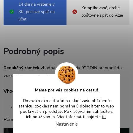
14 dní na vrátenie v
Komplikované, drahé
SK, peniaze späť na
poštovné späť do Ázie
účet
Podrobný popis
Redukčný rámček
vhodný na inštaláciu 9" 2DIN autorádií do
vozidiel
Toyota Hilux / Tacoma 2.
Máme pre vás cookies na cestu!
Vhodné pre vozidlá:
Rovnako ako autorádio naladí vašu obľúbenú
stanicu, cookies nám pomáhajú doladiť tento web
Toyota Hilux / Tacoma 2 (2005-2013)
podľa vašich predstáv. Pokračovaním súhlasíte s
ich používaním. Viac informácií nájdete
tu
.
Rámček je
vhodný
na tieto
prístrojové panely
:
Nastavenie