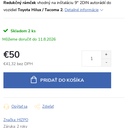
Redukčný rámček
vhodný na inštaláciu 9" 2DIN autorádií do
vozidiel
Toyota Hilux / Tacoma 2.
Detailné informácie
Skladom
2 ks
11.8.2026
€50
€41,32 bez DPH
Jednotková
cena:
PRIDAŤ DO KOŠÍKA
Opýtať sa
Zdieľať
Značka:
HIZPO
Záruka
:
2 roky