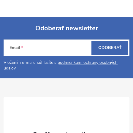
Odoberať newsletter
Z
Email
ODOBERAŤ
á
Vložením e-mailu súhlasíte s
podmienkami ochrany osobných
p
údajov
ä
t
i
e