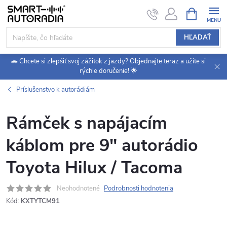
Prejsť
NÁKUPN
KOŠÍK
na
obsah
HĽADAŤ
🚗 Chcete si zlepšiť svoj zážitok z jazdy? Objednajte teraz a užite si
rýchle doručenie! 🌟
Príslušenstvo k autorádiám
Rámček s napájacím
káblom pre 9" autorádio
Toyota Hilux / Tacoma
Neohodnotené
Podrobnosti hodnotenia
Kód:
KXTYTCM91