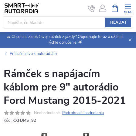
Prejsť
NÁKUPN
KOŠÍK
na
obsah
HĽADAŤ
🚗 Chcete si zlepšiť svoj zážitok z jazdy? Objednajte teraz a užite si
rýchle doručenie! 🌟
Príslušenstvo k autorádiám
Rámček s napájacím
káblom pre 9" autorádio
Ford Mustang 2015-2021
Neohodnotené
Podrobnosti hodnotenia
Kód:
KXFDMST92