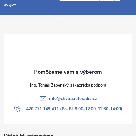
p
údajov
ä
t
i
e
Ing. Tomáš Žabenský
info
@
chytraautoradia.cz
+420 771 149 411 (Po-Pá 9:00-12:00, 12:30-14:00)