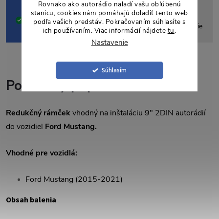
Rovnako ako autorádio naladí vašu obľúbenú
14 dní na vrátenie v
stanicu, cookies nám pomáhajú doladiť tento web
Komplikované, drahé
SK, peniaze späť na
podľa vašich predstáv. Pokračovaním súhlasíte s
poštovné späť do Ázie
ich používaním. Viac informácií nájdete
tu
.
účet
Nastavenie
Súhlasím
Podrobný popis
Redukčný rámček
vhodný na inštaláciu 9" 2DIN autorádií
do vozidiel
Ford Mustang.
Vhodné pre vozidlá:
Ford Mustang (2015-2021)
Obsah balenia