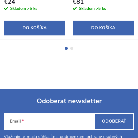
€24
€81
Skladom
>5 ks
Skladom
>5 ks
DO KOŠÍKA
DO KOŠÍKA
Odoberať newsletter
Z
Email
ODOBERAŤ
á
Vložením e-mailu súhlasíte s
podmienkami ochrany osobných