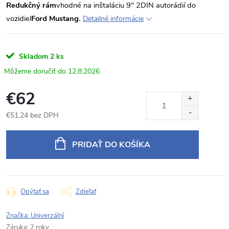
Redukčný rám
vhodné na inštaláciu 9" 2DIN autorádií do
vozidiel
Ford Mustang.
Detailné informácie
Skladom
2 ks
12.8.2026
€62
€51,24 bez DPH
Jednotková
cena:
PRIDAŤ DO KOŠÍKA
Opýtať sa
Zdieľať
Značka:
Univerzální
Záruka
:
2 roky