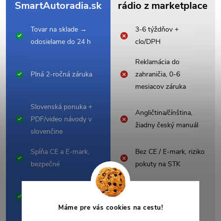
SmartAutoradia.sk
rádio z marketplace
Tovar na sklade →
3-6 týždňov +
odosielame do 24 h
clo/DPH
Reklamácia do
Plná 2-ročná záruka
zahraničia, 0-6
mesiacov záruka
Slovenská ponuka +
Angličtina/čínština,
PDF/video návody v
žiadny český manuál
slovenčine
Spĺňa CE a E-mark,
Bez CE / E-mark, riziko
bezpečné
pokuty na STK
Modely vyrobené na
Univerzálne, často
mieru pre 48 značiek
nesedí rámček ani
Máme pre vás cookies na cestu!
áut
konektor