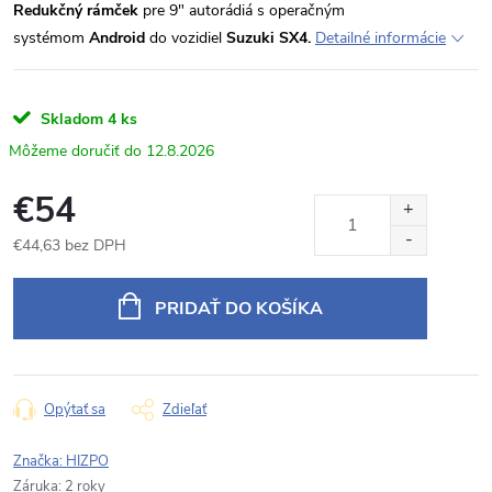
Redukčný rámček
pre 9" autorádiá s operačným
systémom
Android
do vozidiel
Suzuki SX4.
Detailné informácie
Skladom
4 ks
12.8.2026
€54
€44,63 bez DPH
Jednotková
cena:
PRIDAŤ DO KOŠÍKA
Opýtať sa
Zdieľať
Značka:
HIZPO
Záruka
:
2 roky