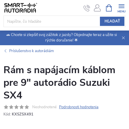
Prejsť
NÁKUPN
KOŠÍK
na
obsah
HĽADAŤ
🚗 Chcete si zlepšiť svoj zážitok z jazdy? Objednajte teraz a užite si
rýchle doručenie! 🌟
Príslušenstvo k autorádiám
Rám s napájacím káblom
pre 9" autorádio Suzuki
SX4
Neohodnotené
Podrobnosti hodnotenia
Kód:
KXSZSX491