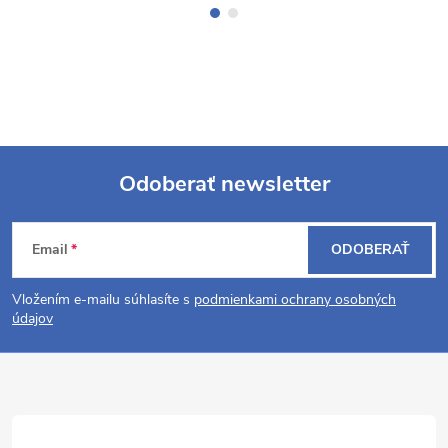
Odoberať newsletter
Z
Email
ODOBERAŤ
á
Vložením e-mailu súhlasíte s
podmienkami ochrany osobných
p
údajov
ä
t