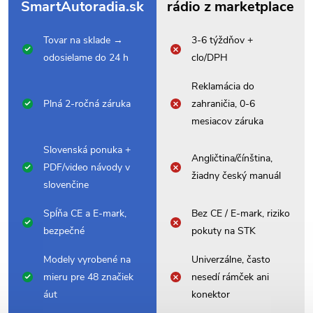
SmartAutoradia.sk
rádio z marketplace
Tovar na sklade →
3-6 týždňov +
odosielame do 24 h
clo/DPH
Reklamácia do
Plná 2-ročná záruka
zahraničia, 0-6
mesiacov záruka
Slovenská ponuka +
Angličtina/čínština,
PDF/video návody v
žiadny český manuál
slovenčine
Spĺňa CE a E-mark,
Bez CE / E-mark, riziko
bezpečné
pokuty na STK
Modely vyrobené na
Univerzálne, často
mieru pre 48 značiek
nesedí rámček ani
áut
konektor