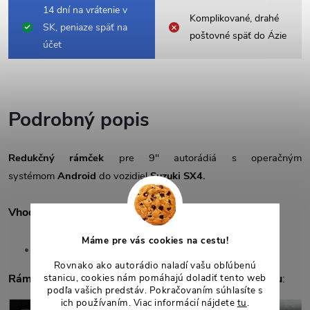
14 dní na vrátenie v
Komplikované, drahé
SK, peniaze späť na
poštovné späť do Ázie
účet
Podrobný popis
Redukčný rámček
pre 9" autorádiá s operačným
systémom
Android
do vozidiel
Suzuki SX4.
Vhodné pre vozidlá:
Máme pre vás cookies na cestu!
Suzuki SX4 (2006-2013)
Rovnako ako autorádio naladí vašu obľúbenú
Rámček
je
vhodný
do prístrojových panelov na
obrázku
:
stanicu, cookies nám pomáhajú doladiť tento web
podľa vašich predstáv. Pokračovaním súhlasíte s
ich používaním. Viac informácií nájdete
tu
.