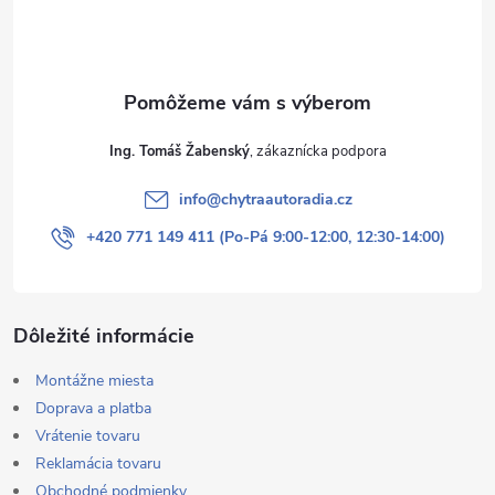
i
e
Ing. Tomáš Žabenský
info
@
chytraautoradia.cz
+420 771 149 411 (Po-Pá 9:00-12:00, 12:30-14:00)
Dôležité informácie
Montážne miesta
Doprava a platba
Vrátenie tovaru
Reklamácia tovaru
Obchodné podmienky