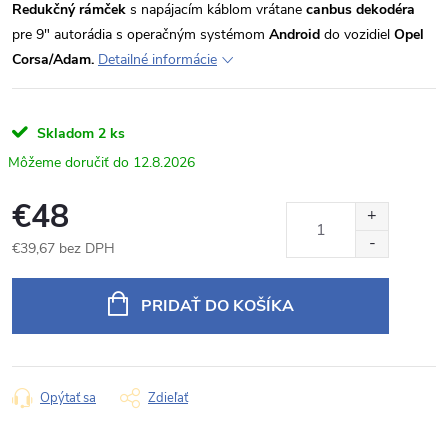
Redukčný rámček
s napájacím káblom vrátane
canbus dekodéra
pre 9" autorádia s operačným systémom
Android
do vozidiel
Opel
Corsa/Adam.
Detailné informácie
Skladom
2 ks
12.8.2026
€48
€39,67 bez DPH
Jednotková
cena:
PRIDAŤ DO KOŠÍKA
Opýtať sa
Zdieľať