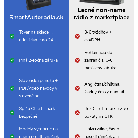
Lacné non-name
SmartAutoradia.sk
rádio z marketplace
Tovar na sklade →
3-6 týždňov +
odosielame do 24 h
clo/DPH
Reklamácia do
Plná 2-ročná záruka
zahraničia, 0-6
mesiacov záruka
Slovenská ponuka +
Angličtina/čínština,
PDF/video návody v
žiadny český manuál
slovenčine
Spĺňa CE a E-mark,
Bez CE / E-mark, riziko
bezpečné
pokuty na STK
Modely vyrobené na
Univerzálne, často
mieru pre 48 značiek
nesedí rámček ani