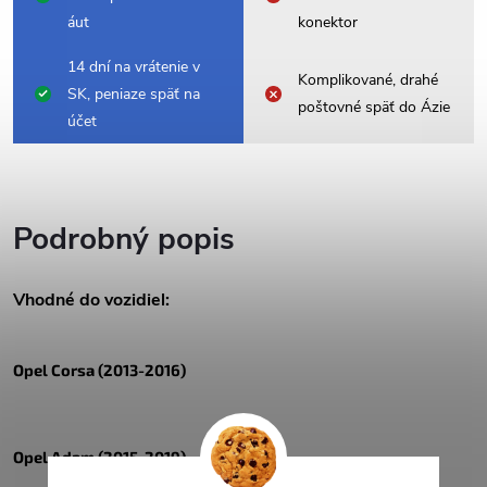
áut
konektor
14 dní na vrátenie v
Komplikované, drahé
SK, peniaze späť na
poštovné späť do Ázie
účet
Podrobný popis
Vhodné do vozidiel:
Opel Corsa (2013-2016)
Opel Adam (2015-2019)