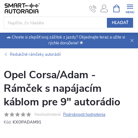
Prejsť
NÁKUPN
KOŠÍK
na
obsah
HĽADAŤ
🚗 Chcete si zlepšiť svoj zážitok z jazdy? Objednajte teraz a užite si
rýchle doručenie! 🌟
Redukčné rámčeky autorádií
Opel Corsa/Adam -
Rámček s napájacím
káblom pre 9" autorádio
Neohodnotené
Podrobnosti hodnotenia
Kód:
KXOPADAM91