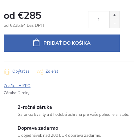
od
€285
od
€235,54
bez DPH
Jednotková
cena:
PRIDAŤ DO KOŠÍKA
Opýtať sa
Zdieľať
Značka:
HIZPO
Záruka
:
2 roky
2-ročná záruka
Garancia kvality a dlhodobá ochrana pre vaše pohodlie a istotu.
Doprava zadarmo
U objednávok nad 200 EUR doprava zadarmo.