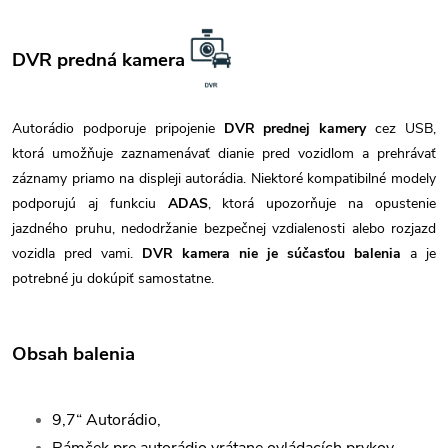
DVR predná kamera
Autorádio podporuje pripojenie
DVR prednej kamery
cez USB,
ktorá umožňuje zaznamenávať dianie pred vozidlom a prehrávať
záznamy priamo na displeji autorádia. Niektoré kompatibilné modely
podporujú aj funkciu
ADAS
, ktorá upozorňuje na opustenie
jazdného pruhu, nedodržanie bezpečnej vzdialenosti alebo rozjazd
vozidla pred vami.
DVR kamera nie je súčasťou balenia
a je
potrebné ju dokúpiť samostatne.
Obsah balenia
9,7“ Autorádio,
Rámček pre autorádio vrátane ovládacích prvkov,