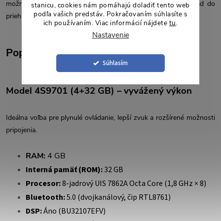
možné vyviesť na vhodné miesto v interiéri vozidla, napríklad do
stanicu, cookies nám pomáhajú doladiť tento web
podľa vašich predstáv. Pokračovaním súhlasíte s
priehradky pred spolujazdcom.
ich používaním. Viac informácií nájdete
tu
.
Nastavenie
Popis jednotlivých výkonových verzií
Súhlasím
Model 4S9701 (4+32 GB) – vyvážený výkon
Ideálna voľba pre plynulé ovládanie, lepší zvuk a rozšírené možnosti
pripojenia.
RAM:
4 GB
Interná pamäť (ROM):
32 GB
Procesor:
8-jadrový UIS 7862A Octa Core (1,8 GHz × 8)
Bluetooth:
5.0 (dvojkanálový, čip RTL8761)
DSP:
Áno (BU32107EFV)