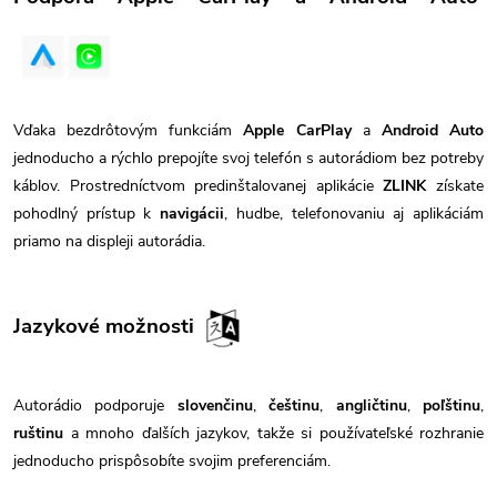
Vďaka bezdrôtovým funkciám
Apple CarPlay
a
Android Auto
jednoducho a rýchlo prepojíte svoj telefón s autorádiom bez potreby
káblov. Prostredníctvom predinštalovanej aplikácie
ZLINK
získate
pohodlný prístup k
navigácii
, hudbe, telefonovaniu aj aplikáciám
priamo na displeji autorádia.
Jazykové možnosti
Autorádio podporuje
slovenčinu
,
češtinu
,
angličtinu
,
poľštinu
,
ruštinu
a mnoho ďalších jazykov, takže si používateľské rozhranie
jednoducho prispôsobíte svojim preferenciám.