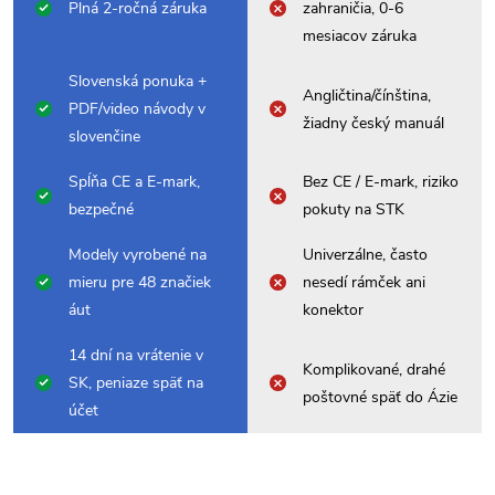
Plná 2-ročná záruka
zahraničia, 0-6
mesiacov záruka
Slovenská ponuka +
Angličtina/čínština,
PDF/video návody v
žiadny český manuál
slovenčine
Spĺňa CE a E-mark,
Bez CE / E-mark, riziko
bezpečné
pokuty na STK
Modely vyrobené na
Univerzálne, často
mieru pre 48 značiek
nesedí rámček ani
áut
konektor
14 dní na vrátenie v
Komplikované, drahé
SK, peniaze späť na
poštovné späť do Ázie
účet