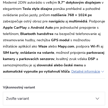
Moderné 2DIN autorádio s veľkým
9,7" dotykovým displejom
v
elegantnom
Tesla style dizajne
ponúka prehľadné a pohodlné
ovládanie počas jazdy, pričom
rozlíšenie 768 × 1024 px
zabezpečuje ostrý obraz pre
navigáciu
aj
multimédiá
. Podporuje
Apple CarPlay
a
Android Auto
pre jednoduché prepojenie s
telefónom,
Bluetooth handsfree
na bezpečné telefonovanie aj
streamovanie hudby, nechýba
GPS modul
s možnosťou
inštalácie aplikácií ako
Waze
alebo
Mapy.com
, podpora
Wi-Fi
aj
SIM karty
,
ovládanie na volante
, možnosť pripojenia
parkovacej
kamery
a
parkovacích senzorov
, kvalitný zvuk vďaka
DSP
a
samozrejmosťou je aj
slovenské alebo české menu
a
automatické vypnutie po vytiahnutí kľúča
.
Detailné informácie
Výkonnostný variant