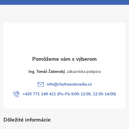
ä
t
i
e
Ing. Tomáš Žabenský
info
@
chytraautoradia.cz
+420 771 149 411 (Po-Pá 9:00-12:00, 12:30-14:00)
Dôležité informácie