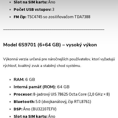
Slot na SIM kartu:
Áno
Počet USB vstupov:
3
FM čip:
TSC4745 so zosilňovačom TDA7388
________________________________________________
Model 6S9701 (6+64 GB) – vysoký výkon
Výkonná verzia určená pre náročnejších používateľov, ktorí vyžadujú
rýchlosť, kvalitný zvuk a stabilný chod systému.
RAM:
6 GB
Interná pamäť (ROM):
64 GB
Procesor:
8-jadrový UIS 7862S Octa Core (2,0 GHz × 8)
Bluetooth:
5.0 (dvojkanálový, čip RTL8761)
DSP:
Áno (BU32107EFV)
Slot na SIM kartu:
Áno