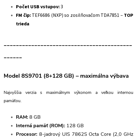
Počet USB vstupov:
3
FM čip:
TEF6686 (NXP) so zosilňovačom TDA7851 –
TOP
trieda
__________________________________________
______
Model 8S9701 (8+128 GB) – maximálna výbava
Najvyššia verzia s maximálnym výkonom a veľkou internou
pamäťou.
RAM:
8 GB
Interná pamäť (ROM):
128 GB
Procesor:
8-jadrový UIS 7862S Octa Core (2,0 GHz