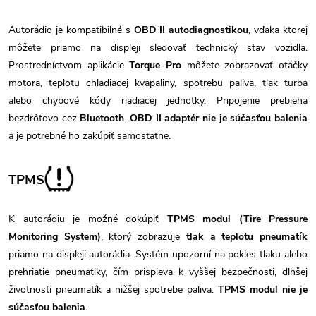
Autorádio je kompatibilné s
OBD II autodiagnostikou
, vďaka ktorej
môžete priamo na displeji sledovať technický stav vozidla.
Prostredníctvom aplikácie
Torque Pro
môžete zobrazovať otáčky
motora, teplotu chladiacej kvapaliny, spotrebu paliva, tlak turba
alebo chybové kódy riadiacej jednotky. Pripojenie prebieha
bezdrôtovo cez
Bluetooth
.
OBD II adaptér nie je súčasťou balenia
a je potrebné ho zakúpiť samostatne.
TPMS
K autorádiu je možné dokúpiť
TPMS modul (Tire Pressure
Monitoring System)
, ktorý zobrazuje
tlak a teplotu pneumatík
priamo na displeji autorádia. Systém upozorní na pokles tlaku alebo
prehriatie pneumatiky, čím prispieva k vyššej bezpečnosti, dlhšej
životnosti pneumatík a nižšej spotrebe paliva.
TPMS modul nie je
súčasťou balenia
.