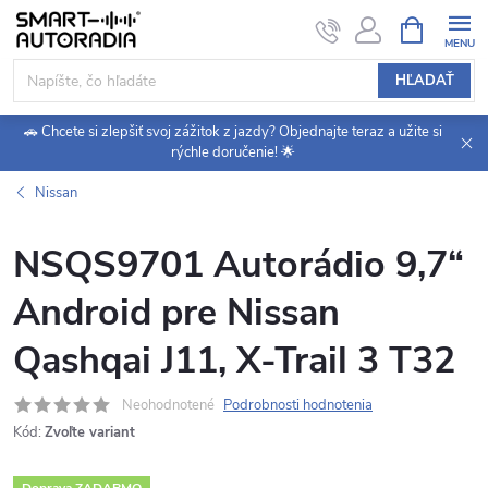
Prejsť
NÁKUPN
KOŠÍK
na
obsah
HĽADAŤ
🚗 Chcete si zlepšiť svoj zážitok z jazdy? Objednajte teraz a užite si
rýchle doručenie! 🌟
Nissan
NSQS9701 Autorádio 9,7“
Android pre Nissan
Qashqai J11, X-Trail 3 T32
Neohodnotené
Podrobnosti hodnotenia
Kód:
Zvoľte variant