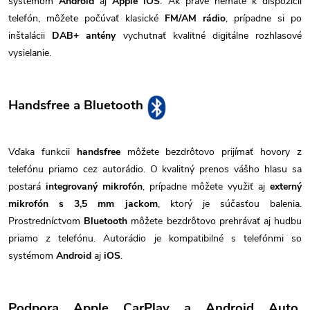
systémom
Android
aj
Apple iOS
. Ak práve nemáte k dispozícii
telefón, môžete počúvať klasické
FM/AM rádio
, prípadne si po
inštalácii
DAB+ antény
vychutnať kvalitné digitálne rozhlasové
vysielanie.
Handsfree a Bluetooth
Vďaka funkcii
handsfree
môžete bezdrôtovo prijímať hovory z
telefónu priamo cez autorádio. O kvalitný prenos vášho hlasu sa
postará
integrovaný mikrofón
, prípadne môžete využiť aj
externý
mikrofón s 3,5 mm jackom
, ktorý je súčasťou balenia.
Prostredníctvom
Bluetooth
môžete bezdrôtovo prehrávať aj hudbu
priamo z telefónu. Autorádio je kompatibilné s telefónmi so
systémom
Android
aj
iOS
.
Podpora Apple CarPlay a Android Auto