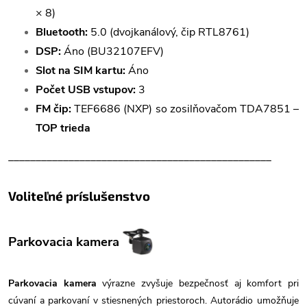
× 8)
Bluetooth:
5.0 (dvojkanálový, čip RTL8761)
DSP:
Áno (BU32107EFV)
Slot na SIM kartu:
Áno
Počet USB vstupov:
3
FM čip:
TEF6686 (NXP) so zosilňovačom TDA7851 –
TOP trieda
________________________________________________
Voliteľné príslušenstvo
Parkovacia kamera
Parkovacia kamera
výrazne zvyšuje bezpečnosť aj komfort pri
cúvaní a parkovaní v stiesnených priestoroch. Autorádio umožňuje