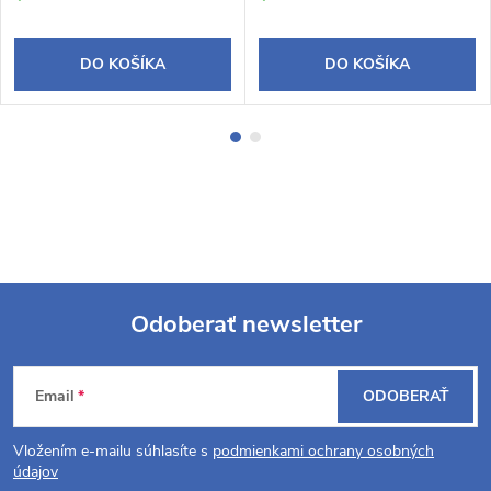
DO KOŠÍKA
DO KOŠÍKA
Odoberať newsletter
Z
Email
ODOBERAŤ
á
Vložením e-mailu súhlasíte s
podmienkami ochrany osobných
p
údajov