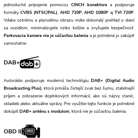
jednoduché pripojenie pomocou
CINCH konektora
a podporuje
formáty
CVBS (NTSC/PAL)
,
AHD 720P
,
AHD 1080P
aj
TVI 720P
.
Vďaka ostrému a plynulému obrazu máte dokonalý prehľad o dianí
za vozidlom, minimalizujete riziko kolízie a zvyšujete bezpečnosť.
Parkovacia kamera nie je súčasťou balenia
a je potrebné ju zakúpiť
samostatne.
DAB+
Autorádio podporuje modernú technológiu
DAB+ (Digital Audio
Broadcasting Plus)
, ktorá prináša čistejší zvuk bez šumu, stabilnejší
príjem a zobrazenie doplnkových informácií, ako sú názvy staníc,
skladieb alebo aktuálne správy. Pre využitie tejto funkcie je potrebné
dokúpiť
DAB+ anténu s modulom
, ktorá nie je súčasťou balenia.
OBD II