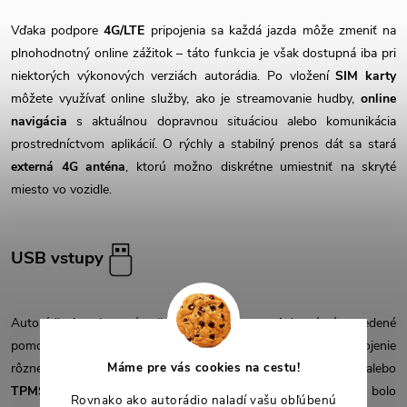
Vďaka podpore
4G/LTE
pripojenia sa každá jazda môže zmeniť na
plnohodnotný online zážitok – táto funkcia je však dostupná iba pri
niektorých výkonových verziách autorádia. Po vložení
SIM karty
môžete využívať online služby, ako je streamovanie hudby,
online
navigácia
s aktuálnou dopravnou situáciou alebo komunikácia
prostredníctvom aplikácií. O rýchly a stabilný prenos dát sa stará
externá 4G anténa
, ktorú možno diskrétne umiestniť na skryté
miesto vo vozidle.
USB vstupy
Autorádio je vybavené celkovo
3 USB vstupmi
, ktoré sú vyvedené
pomocou káblov zo zadnej strany autorádia a slúžia na pripojenie
Máme pre vás cookies na cestu!
rôzneho príslušenstva, ako je
DVR kamera
,
DAB+ anténa
alebo
TPMS modul
. USB káble majú dostatočnú dĺžku, aby ich bolo
Rovnako ako autorádio naladí vašu obľúbenú