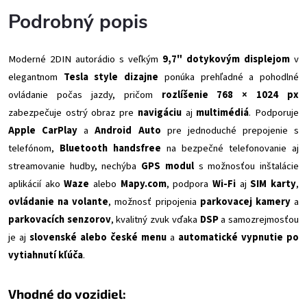
Podrobný popis
Moderné 2DIN autorádio s veľkým
9,7" dotykovým displejom
v
elegantnom
Tesla style dizajne
ponúka prehľadné a pohodlné
ovládanie počas jazdy, pričom
rozlíšenie 768 × 1024 px
zabezpečuje ostrý obraz pre
navigáciu
aj
multimédiá
. Podporuje
Apple CarPlay
a
Android Auto
pre jednoduché prepojenie s
telefónom,
Bluetooth handsfree
na bezpečné telefonovanie aj
streamovanie hudby, nechýba
GPS modul
s možnosťou inštalácie
aplikácií ako
Waze
alebo
Mapy.com
, podpora
Wi-Fi
aj
SIM karty
,
ovládanie na volante
, možnosť pripojenia
parkovacej kamery
a
parkovacích senzorov
, kvalitný zvuk vďaka
DSP
a samozrejmosťou
je aj
slovenské alebo české menu
a
automatické vypnutie po
vytiahnutí kľúča
.
Vhodné do vozidiel: