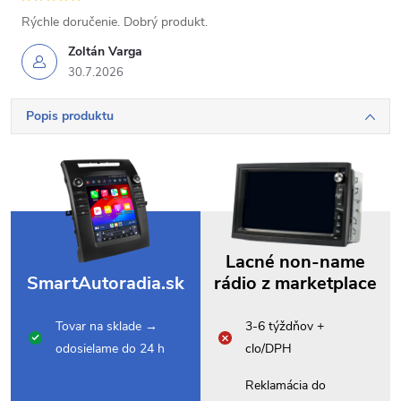
Rýchle doručenie. Dobrý produkt.
Zoltán Varga
30.7.2026
Popis produktu
Lacné non-name
SmartAutoradia.sk
rádio z marketplace
Tovar na sklade →
3-6 týždňov +
odosielame do 24 h
clo/DPH
Reklamácia do