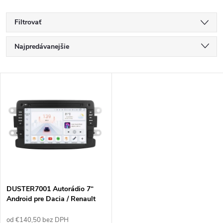
Filtrovať
R
Najpredávanejšie
a
Najlacnejšie
V
Najdrahšie
d
ý
Abecedne
e
p
n
i
i
s
e
DUSTER7001 Autorádio 7“
Android pre Dacia / Renault
p
p
od €140,50 bez DPH