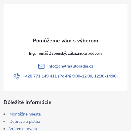
t
i
e
Ing. Tomáš Žabenský
info
@
chytraautoradia.cz
+420 771 149 411 (Po-Pá 9:00-12:00, 12:30-14:00)
Dôležité informácie
Montážne miesta
Doprava a platba
Vrátenie tovaru