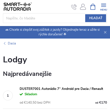
Prejsť
NÁKUPN
KOŠÍK
na
obsah
HĽADAŤ
🚗 Chcete si zlepšiť svoj zážitok z jazdy? Objednajte teraz a užite si
rýchle doručenie! 🌟
Dacia
Lodgy
Najpredávanejšie
DUSTER7001 Autorádio 7“ Android pre Dacia / Renault
Skladom
od €140,50 bez DPH
€170
od