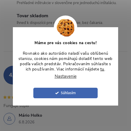
a
Prehľadné inštrukcie v slovenčine pre jednoduchú inštaláciu.
c
Tovar skladom
Ihneď k dispozícii pre rýchle odoslanie, bez čakania.
i
e
Máme pre vás cookies na cestu!
p
Rovnako ako autorádio naladí vašu obľúbenú
stanicu, cookies nám pomáhajú doladiť tento web
r
podľa vašich predstáv. Pokračovaním súhlasíte s
Hodnotenie zákazníkov
ich používaním. Viac informácií nájdete
tu
.
v
4,9
Nastavenie
85 hodnotení
k
Zobraziť recenzie
Súhlasím
y
Funguje super
v
Mário Holko
ý
6.8.2026