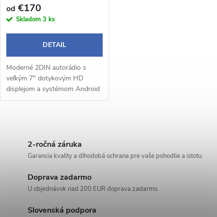
r
€170
od
r
Skladom
3 ks
o
o
DETAIL
d
d
Moderné 2DIN autorádio s
u
veľkým 7" dotykovým HD
u
displejom a systémom Android
k
14 prináša pohodlné a
inteligentné ovládanie počas
k
jazdy. Bezdrôtové Apple
t
O
CarPlay a Android Auto...
t
v
2-ročná záruka
o
Garancia kvality a dlhodobá ochrana pre vaše pohodlie a istotu.
o
l
v
Doprava zadarmo
á
v
U objednávok nad 200 EUR doprava zadarmo.
d
Slovenská podpora