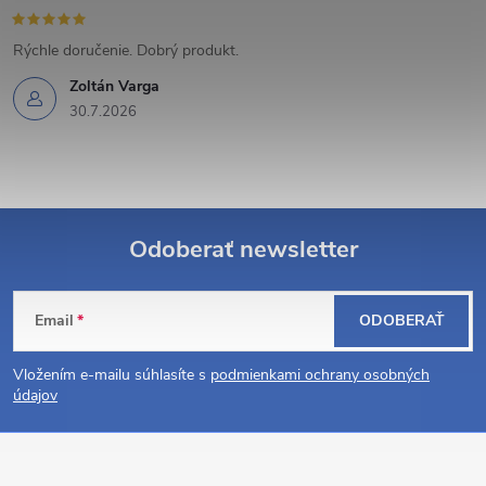
p
i
Rýchle doručenie. Dobrý produkt.
s
Zoltán Varga
30.7.2026
u
Odoberať newsletter
Z
Email
ODOBERAŤ
á
Vložením e-mailu súhlasíte s
podmienkami ochrany osobných
p
údajov
ä