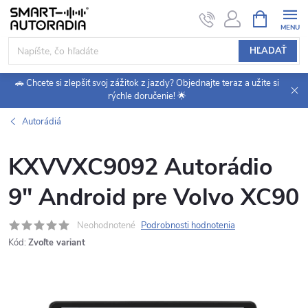
Prejsť
NÁKUPN
KOŠÍK
na
obsah
HĽADAŤ
🚗 Chcete si zlepšiť svoj zážitok z jazdy? Objednajte teraz a užite si
rýchle doručenie! 🌟
Autorádiá
KXVVXC9092 Autorádio
9" Android pre Volvo XC90
Neohodnotené
Podrobnosti hodnotenia
Kód:
Zvoľte variant