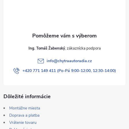
t
i
e
Ing. Tomáš Žabenský
info
@
chytraautoradia.cz
+420 771 149 411 (Po-Pá 9:00-12:00, 12:30-14:00)
Dôležité informácie
Montážne miesta
Doprava a platba
Vrátenie tovaru