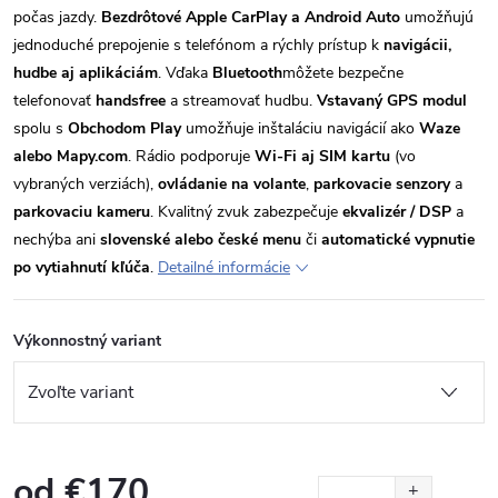
počas jazdy.
Bezdrôtové Apple CarPlay a Android Auto
umožňujú
jednoduché prepojenie s telefónom a rýchly prístup k
navigácii,
hudbe aj aplikáciám
. Vďaka
Bluetooth
môžete bezpečne
telefonovať
handsfree
a streamovať hudbu.
Vstavaný GPS modul
spolu s
Obchodom Play
umožňuje inštaláciu navigácií ako
Waze
alebo Mapy.com
. Rádio podporuje
Wi-Fi aj SIM kartu
(vo
vybraných verziách),
ovládanie na volante
,
parkovacie senzory
a
parkovaciu kameru
. Kvalitný zvuk zabezpečuje
ekvalizér / DSP
a
nechýba ani
slovenské alebo české menu
či
automatické vypnutie
po vytiahnutí kľúča
.
Detailné informácie
Výkonnostný variant
od
€170