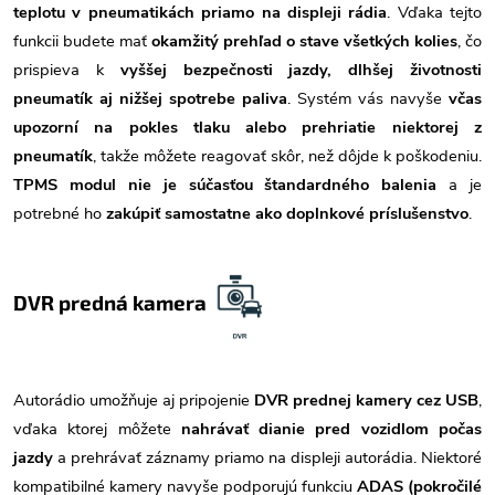
teplotu v pneumatikách priamo na displeji rádia
. Vďaka tejto
funkcii budete mať
okamžitý prehľad o stave všetkých kolies
, čo
prispieva k
vyššej bezpečnosti jazdy, dlhšej životnosti
pneumatík aj nižšej spotrebe paliva
. Systém vás navyše
včas
upozorní na pokles tlaku alebo prehriatie niektorej z
pneumatík
, takže môžete reagovať skôr, než dôjde k poškodeniu.
TPMS modul nie je súčasťou štandardného balenia
a je
potrebné ho
zakúpiť samostatne ako doplnkové príslušenstvo
.
DVR predná kamera
Autorádio umožňuje aj pripojenie
DVR prednej kamery cez USB
,
vďaka ktorej môžete
nahrávať dianie pred vozidlom počas
jazdy
a prehrávať záznamy priamo na displeji autorádia. Niektoré
kompatibilné kamery navyše podporujú funkciu
ADAS (pokročilé