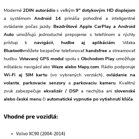
Moderné
2DIN autorádio
s veľkým
9" dotykovým HD displejom
a systémom
Android 14
prináša pohodlné a inteligentné
ovládanie počas jazdy.
Bezdrôtové Apple CarPlay a Android
Auto
umožňujú jednoduché prepojenie s telefónom a rýchly
prístup k
navigácii, hudbe aj aplikáciám
. Vďaka
Bluetooth
môžete bezpečne telefonovať
handsfree
a streamovať
hudbu.
Vstavaný GPS modul
spolu s
Obchodom Play
umožňuje
inštaláciu navigácií ako
Waze alebo Mapy.com
. Rádio podporuje
Wi-Fi aj SIM kartu
(vo vybraných verziách),
ovládanie na
volante
,
parkovacie senzory
a
parkovaciu kameru
. Kvalitný
zvuk zabezpečuje
ekvalizér / DSP
a nechýba ani
slovenské
alebo české menu
či
automatické vypnutie po vytiahnutí kľúča
.
Vhodné pre vozidlá:
Volvo XC90 (2004-2014)