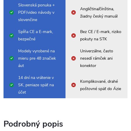
Slovenská ponuka +
Angličtina/čínština,
PDF/video návody v
žiadny český manuál
slovenčine
Spĺňa CE a E-mark,
Bez CE / E-mark, riziko
bezpečné
pokuty na STK
Modely vyrobené na
Univerzálne, často
mieru pre 48 značiek
nesedí rámček ani
áut
konektor
14 dní na vrátenie v
Komplikované, drahé
SK, peniaze späť na
poštovné späť do Ázie
účet
Podrobný popis