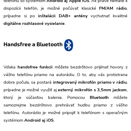
telefónu so systémom
Android aj Apple iOS
. Ak práve nemáte k
dispozícii telefón, je možné počúvať klasické
FM/AM rádio
,
prípadne si po
inštalácii DAB+ antény
vychutnať kvalitné
digitálne rozhlasové vysielanie
.
Handsfree a Bluetooth
Vďaka
handsfree funkcii
môžete bezdrôtovo prijímať hovory z
vášho telefónu priamo na autorádiu. O to, aby vás protistrana
dobre počula, sa postará
integrovaný mikrofón priamo v rádiu
,
prípadne je možné využiť aj
externý mikrofón s 3,5mm jackom
,
ktorý je súčasťou balenia. Pomocou
Bluetooth
môžete
samozrejme bezdrôtovo prehrávať hudbu priamo z vášho
telefónu. Autorádio je možné pripojiť k telefónom s operačným
systémom
Android aj iOS
.