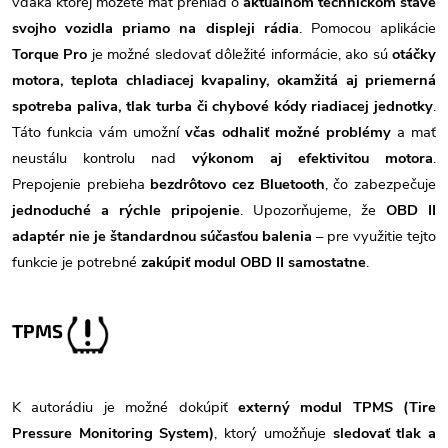
vďaka ktorej môžete mať prehľad o
aktuálnom technickom stave
svojho vozidla priamo na displeji rádia
. Pomocou aplikácie
Torque Pro
je možné sledovať dôležité informácie, ako sú
otáčky
motora, teplota chladiacej kvapaliny, okamžitá aj priemerná
spotreba paliva, tlak turba či chybové kódy riadiacej jednotky
.
Táto funkcia vám umožní
včas odhaliť možné problémy
a mať
neustálu kontrolu nad
výkonom aj efektivitou motora
.
Prepojenie prebieha
bezdrôtovo cez Bluetooth
, čo zabezpečuje
jednoduché a rýchle pripojenie
. Upozorňujeme, že
OBD II
adaptér nie je štandardnou súčasťou balenia
– pre využitie tejto
funkcie je potrebné
zakúpiť modul OBD II samostatne
.
TPMS
K autorádiu je možné dokúpiť
externý modul TPMS (Tire
Pressure Monitoring System)
, ktorý umožňuje
sledovať tlak a