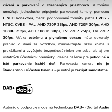
cúvaní a parkovaní v stiesnených priestoroch
. Autorádio
umožňuje jednoduché pripojenie parkovacej kamery pomocou
CINCH konektora
, medzi podporované formáty patria
CVBS -
NTSC, CVBS - PAL, AHD 720P 25fps, AHD 720P 30fps, AHD
1080P 25fps, AHD 1080P 30fps, TVI 720P 25fps, TVI 720P
30fps
. Vďaka
ostrému a plynulému obrazu
máte dokonalý
prehľad o dianí za vozidlom, minimalizujete riziko kolízie s
prekážkami a zvyšujete bezpečnosť nielen pre seba, ale aj pre
ostatných účastníkov premávky. Ideálne riešenie pre
pohodlné a
isté parkovanie každý deň
. Parkovacia kamera
nie je
štandardnou súčasťou balenia
– je nutné ju
zakúpiť samostatne
.
DAB+
Autorádio podporuje modernú technológiu
DAB+ (Digital Audio