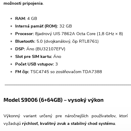
možnosti pripojenia
.
RAM:
4 GB
Interná pamäť (ROM):
32 GB
Procesor:
8jadrový UIS 7862A Octa Core (1,8 GHz × 8)
Bluetooth:
5.0 (dvojkanálový, čip RTL8761)
DSP:
Áno (BU32107EFV)
Slot pre SIM kartu:
Áno
Počet USB vstupov:
3
FM čip:
TSC4745 so zosilňovačom TDA7388
_____________________________________________________________
Model S9006 (6+64GB) – vysoký výkon
Výkonný variant určený pre náročnejších používateľov, ktorí
vyžadujú
rýchlosť, kvalitný zvuk a stabilný chod systému
.