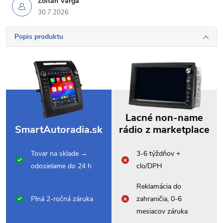
Zoltán Varga
30.7.2026
Popis produktu
Lacné non-name
SmartAutoradia.sk
rádio z marketplace
Tovar na sklade →
3-6 týždňov +
odosielame do 24 h
clo/DPH
Reklamácia do
Plná 2-ročná záruka
zahraničia, 0-6
mesiacov záruka