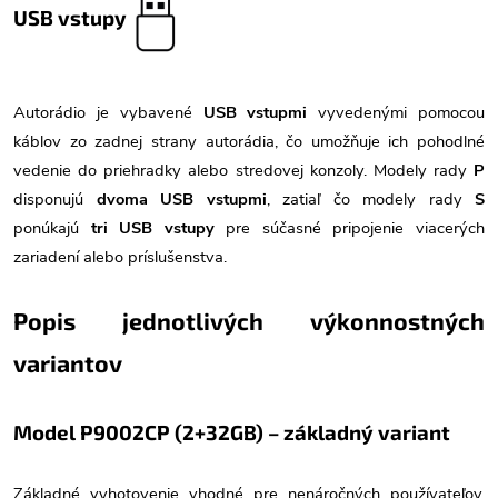
USB vstupy
Autorádio je vybavené
USB vstupmi
vyvedenými pomocou
káblov zo zadnej strany autorádia, čo umožňuje ich pohodlné
vedenie do priehradky alebo stredovej konzoly. Modely rady
P
disponujú
dvoma USB vstupmi
, zatiaľ čo modely rady
S
ponúkajú
tri USB vstupy
pre súčasné pripojenie viacerých
zariadení alebo príslušenstva.
Popis jednotlivých výkonnostných
variantov
Model P9002CP (2+32GB) – základný variant
Základné vyhotovenie vhodné pre nenáročných používateľov,