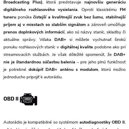
Broadcasting Plus)
, ktorá predstavuje
najnovšiu generáciu
digitálneho rozhlasového vysielania
. Oproti klasickému
FM
tuneru
ponúka
čistejší a kvalitnejší zvuk bez šumu, stabilnejší
príjem aj v miestach so slabším signálom
a zároveň umožňuje
prenos doplnkových informácií
, ako sú názvy staníc, skladby či
aktuálne správy. Vďaka
DAB+
si môžete vychutnať širokú
ponuku rozhlasových staníc v
digitálnej kvalite
podobne ako pri
streamovacích službách. Je však dôležité spomenúť, že
DAB+
nie je štandardnou súčasťou balenia
– pre jeho plnú funkčnosť
je potrebné
dokúpiť DAB+ anténu s modulom
, ktorú možno
jednoducho pripojiť k autorádiu.
OBD II
Autorádio je kompatibilné so systémom
autodiagnostiky OBD II
,