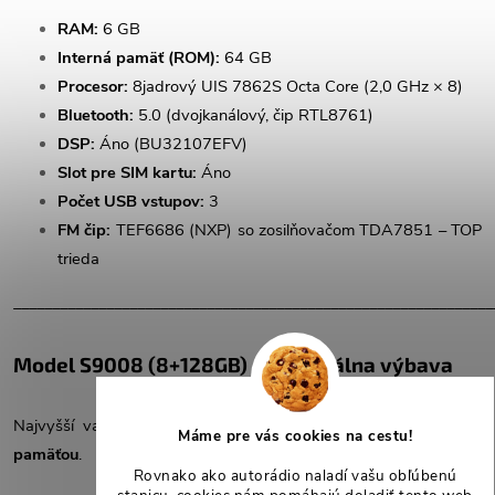
RAM:
6 GB
Interná pamäť (ROM):
64 GB
Procesor:
8jadrový UIS 7862S Octa Core (2,0 GHz × 8)
Bluetooth:
5.0 (dvojkanálový, čip RTL8761)
DSP:
Áno (BU32107EFV)
Slot pre SIM kartu:
Áno
Počet USB vstupov:
3
FM čip:
TEF6686 (NXP) so zosilňovačom TDA7851 – TOP
trieda
______________________________________________________________
Model S9008 (8+128GB) – maximálna výbava
Najvyšší variant s
maximálnym výkonom a veľkou internou
Máme pre vás cookies na cestu!
pamäťou
.
Rovnako ako autorádio naladí vašu obľúbenú