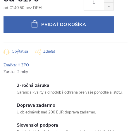
od
€140,50
bez DPH
Jednotková
cena:
PRIDAŤ DO KOŠÍKA
Opýtať sa
Zdieľať
Značka:
HIZPO
Záruka
:
2 roky
2-ročná záruka
Garancia kvality a dlhodobá ochrana pre vaše pohodlie a istotu.
Doprava zadarmo
U objednávok nad 200 EUR doprava zadarmo.
Slovenská podpora