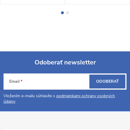
Odoberať newsletter
Z
Email
ODOBERAŤ
á
Vložením e-mailu súhlasíte s
podmienkami ochrany osobných
p
údajov
ä