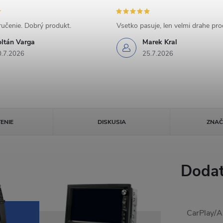
učenie. Dobrý produkt.
Vsetko pasuje, len velmi drahe pr
oltán Varga
Marek Kral
0.7.2026
25.7.2026
ENIE
DISKUSIA
ZNA
Dodat
CarPlay/A