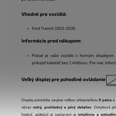
Vhodné pre vozidlá:
Ford Transit (2015-2018)
Informácie pred nákupom:
Pokiaľ je vaše vozidlo s horným displejo
prikúpiť kabeláž bez CANbusu. Pre viac inform
Veľký displej pre pohodlné ovládanie
Displej autorádia zaujme veľkou uhlopriečkou
9 palca
a
obraz
ostrý, prehľadný a plný detailov
. Dotyková p
funkcií, aplikácií aj nastavení je
intuitívne a pohodln