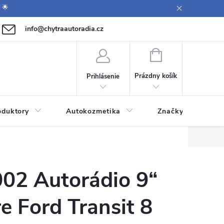
 🌟
info@chytraautoradia.cz
0 771 149 411 (Po-Pá 9:00-12:00, 12:30-14:00)
NÁKUPNÝ
KOŠÍK
Prázdny košík
Prihlásenie
oduktory
Autokozmetika
Značky
2 Autorádio 9“
e Ford Transit 8