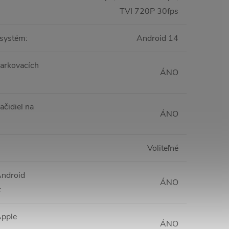
TVI 720P 30fps
 systém
:
Android 14
arkovacích
ÁNO
ačidiel na
ÁNO
Voliteľné
Android
ÁNO
:
Apple
ÁNO