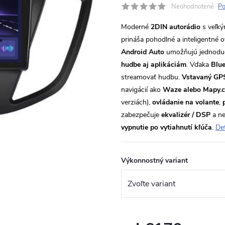
Neohodnotené
Po
Moderné
2DIN autorádio
s veľk
prináša pohodlné a inteligentné 
Android Auto
umožňujú jednoduch
hudbe aj aplikáciám
. Vďaka
Blue
streamovať hudbu.
Vstavaný GP
navigácií ako
Waze alebo Mapy.
verziách),
ovládanie na volante
,
zabezpečuje
ekvalizér / DSP
a ne
vypnutie po vytiahnutí kľúča
.
Det
Výkonnostný variant