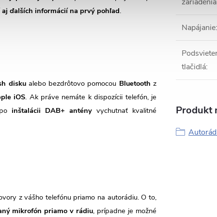
zariadenia
 aj ďalších informácií na prvý pohľad
.
Napájanie
Podsviete
tlačidlá
:
sh disku
alebo bezdrôtovo pomocou
Bluetooth
z
ple iOS
. Ak práve nemáte k dispozícii telefón, je
Produkt n
i po
inštalácii DAB+ antény
vychutnať kvalitné
Autorád
vory z vášho telefónu priamo na autorádiu. O to,
aný mikrofón priamo v rádiu
, prípadne je možné