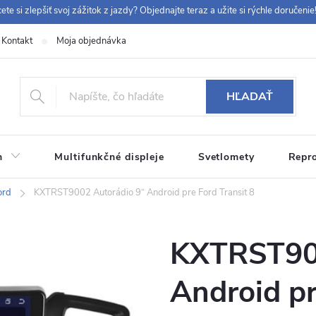
ete si zlepšiť svoj zážitok z jazdy? Objednajte teraz a užite si rýchle doručenie!
Kontakt
Moja objednávka
+42
HĽADAŤ
m
Multifunkčné displeje
Svetlomety
Repr
 9:00-12:00, 12:30-14:00)
info@chytraautoradia.cz
ord
KXTRST9002 Autorádio 9“ Android pre Ford Transit 8
KXTRST900
Android pr