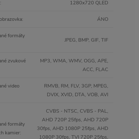
:
1280x720 QLED
obrazovka
:
ÁNO
né formáty
JPEG, BMP, GIF, TIF
ané zvukové
MP3, WMA, WMV, OGG, APE,
ACC, FLAC
né video
RMVB, RM, FLV, 3GP, MPEG,
DVIX, XVID, DTA, VOB, AVI
CVBS - NTSC, CVBS - PAL,
AHD 720P 25fps, AHD 720P
né formáty
30fps, AHD 1080P 25fps, AHD
ch kamier
:
1080P 30fps, TVI 720P 25fps,