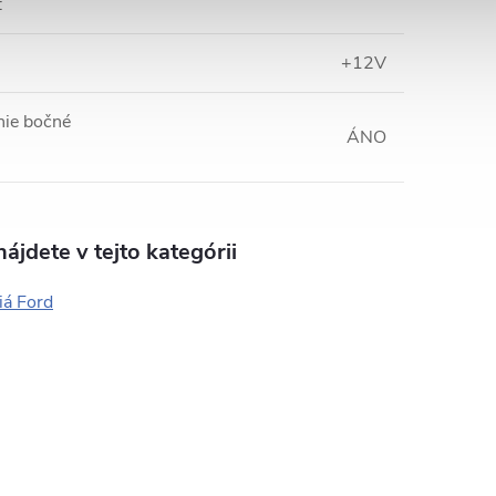
:
:
+12V
nie bočné
ÁNO
ájdete v tejto kategórii
iá Ford