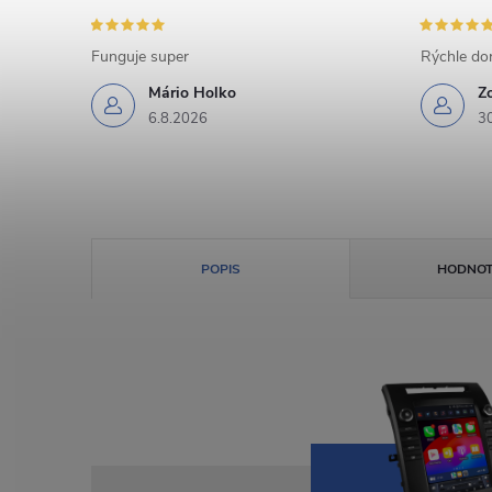
Funguje super
Rýchle dor
Mário Holko
Z
6.8.2026
3
POPIS
HODNOT