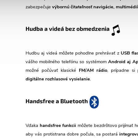
zabezpečuje
výbornú čitateľnosť navigácie, multimédií
Hudba a videá bez obmedzenia
Hudbu aj videá môžete pohodlne prehrávať z
USB fla
vášho mobilného telefónu so systémom
Android aj Ap
možné počúvať klasické
FM/AM rádio
, prípadne s
digitálne rozhlasové vysielanie
.
Handsfree a Bluetooth
Vďaka
handsfree funkcii
môžete bezdrôtovo prijímať ho
aby vás protistrana dobre počula, sa postará
integrov