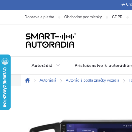
Prejsť
🚗 Chc
na
Doprava a platba
Obchodné podmienky
GDPR
obsah
Autorádiá
Príslušenstvo k autorádiá
+420 771 149 411 (Po-Pá
Zákaznícka podpora:
Autorádiá
Autorádiá podľa značky vozidla
F
Domov