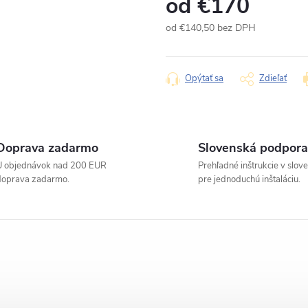
od
€170
od
€140,50
bez DPH
Jednotková
cena:
Opýtať sa
Zdieľať
Doprava zadarmo
Slovenská podpora
U objednávok nad 200 EUR
Prehľadné inštrukcie v slov
doprava zadarmo.
pre jednoduchú inštaláciu.