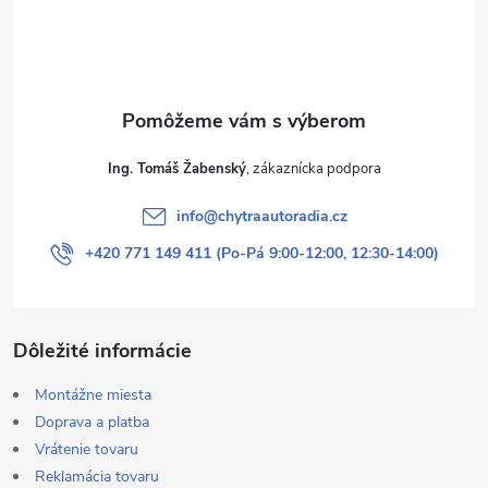
i
e
Ing. Tomáš Žabenský
info
@
chytraautoradia.cz
+420 771 149 411 (Po-Pá 9:00-12:00, 12:30-14:00)
Dôležité informácie
Montážne miesta
Doprava a platba
Vrátenie tovaru
Reklamácia tovaru