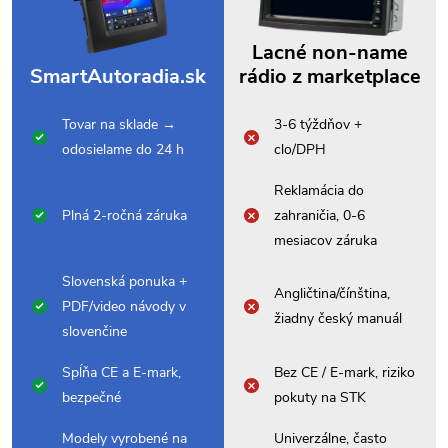
Lacné non-name
SmartAutoradia.sk
rádio z marketplace
Tovar na sklade →
3-6 týždňov +
odosielame do 24 h
clo/DPH
Reklamácia do
Plná 2-ročná záruka
zahraničia, 0-6
mesiacov záruka
Slovenská ponuka +
Angličtina/čínština,
PDF/video návody v
žiadny český manuál
slovenčine
Spĺňa CE a E-mark,
Bez CE / E-mark, riziko
bezpečné
pokuty na STK
Modely vyrobené na
Univerzálne, často