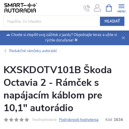
Prejsť
NÁKUPN
KOŠÍK
na
obsah
HĽADAŤ
🚗 Chcete si zlepšiť svoj zážitok z jazdy? Objednajte teraz a užite si
rýchle doručenie! 🌟
Redukčné rámčeky autorádií
KXSKDOTV101B Škoda
Octavia 2 - Rámček s
napájacím káblom pre
10,1" autorádio
Neohodnotené
Podrobnosti hodnotenia
Kód:
1634