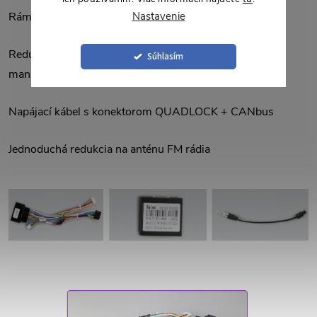
Nastavenie
Rámček pro 10,1" autorádio
Redukčný rámčeky pre ovládanie klimatizácie
Súhlasím
manuálna/digitálna (celkom 4 kusy)
Napájací kábel s konektorom QUADLOCK + CANbus
Jednoduchá redukcia na anténu FM rádia