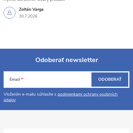
Zoltán Varga
30.7.2026
Odoberať newsletter
Z
Email
ODOBERAŤ
á
Vložením e-mailu súhlasíte s
podmienkami ochrany osobných
p
údajov
ä
t