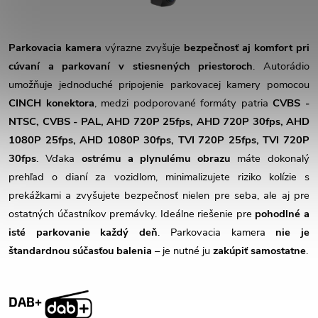
Parkovacia kamera
výrazne zvyšuje
bezpečnosť aj komfort pri
cúvaní a parkovaní v stiesnených priestoroch
. Autorádio
umožňuje jednoduché pripojenie parkovacej kamery pomocou
CINCH konektora
, medzi podporované formáty patria
CVBS -
NTSC, CVBS - PAL, AHD 720P 25fps, AHD 720P 30fps, AHD
1080P 25fps, AHD 1080P 30fps, TVI 720P 25fps, TVI 720P
30fps
. Vďaka
ostrému a plynulému obrazu
máte dokonalý
prehľad o dianí za vozidlom, minimalizujete riziko kolízie s
prekážkami a zvyšujete bezpečnosť nielen pre seba, ale aj pre
ostatných účastníkov premávky. Ideálne riešenie pre
pohodlné a
isté parkovanie každý deň
. Parkovacia kamera
nie je
štandardnou súčasťou balenia
– je nutné ju
zakúpiť samostatne
.
DAB+