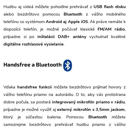
Hudbu aj videá môžete pohodlne prehrávať z
USB flash disku
alebo bezdrôtovo pomocou
Bluetooth
z vášho mobilného
telefónu so systémom
Android aj Apple iOS
. Ak práve nemáte k
dispozícii telefón, je možné počúvať klasické
FM/AM rádio
,
prípadne si po
inštalácii DAB+ antény
vychutnať kvalitné
digitálne rozhlasové vysielanie
.
Handsfree a Bluetooth
Vďaka
handsfree funkcii
môžete bezdrôtovo prijímať hovory z
vášho telefónu priamo na autorádiu. O to, aby vás protistrana
dobre počula, sa postará
integrovaný mikrofón priamo v rádiu
,
prípadne je možné využiť aj
externý mikrofón s 3,5mm jackom
,
ktorý je súčasťou balenia. Pomocou
Bluetooth
môžete
samozrejme bezdrôtovo prehrávať hudbu priamo z vášho