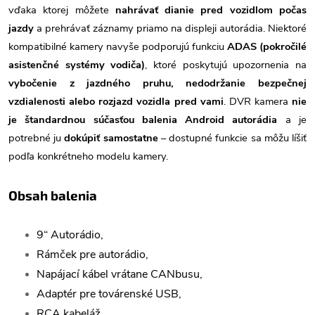
vďaka ktorej môžete
nahrávať dianie pred vozidlom počas
jazdy
a prehrávať záznamy priamo na displeji autorádia. Niektoré
kompatibilné kamery navyše podporujú funkciu
ADAS (pokročilé
asistenčné systémy vodiča)
, ktoré poskytujú upozornenia na
vybočenie z jazdného pruhu, nedodržanie bezpečnej
vzdialenosti alebo rozjazd vozidla pred vami
. DVR kamera
nie
je štandardnou súčasťou balenia Android autorádia
a je
potrebné ju
dokúpiť samostatne
– dostupné funkcie sa môžu líšiť
podľa konkrétneho modelu kamery.
Obsah balenia
9“ Autorádio,
Rámček pre autorádio,
Napájací kábel vrátane CANbusu,
Adaptér pre továrenské USB,
RCA kabeláž,