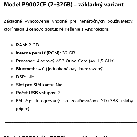
Model P9002CP (2+32GB) – základný variant
Základné vyhotovenie vhodné pre nenáročných používateľov,
ktorí hľadajú cenovo dostupné riešenie s
Androidom
.
RAM:
2 GB
Interná pamäť (ROM):
32 GB
Procesor:
4jadrový A53 Quad Core (4× 1,5 GHz)
Bluetooth:
4.0 (jednokanálový, integrovaný)
DSP:
Nie
Slot pre SIM kartu:
Nie
Počet USB vstupov:
2
FM čip:
Integrovaný so zosilňovačom YD7388 (slabý
príjem)
_____________________________________________________________