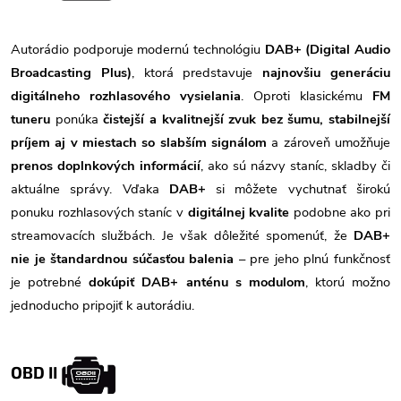
Autorádio podporuje modernú technológiu
DAB+ (Digital Audio
Broadcasting Plus)
, ktorá predstavuje
najnovšiu generáciu
digitálneho rozhlasového vysielania
. Oproti klasickému
FM
tuneru
ponúka
čistejší a kvalitnejší zvuk bez šumu, stabilnejší
príjem aj v miestach so slabším signálom
a zároveň umožňuje
prenos doplnkových informácií
, ako sú názvy staníc, skladby či
aktuálne správy. Vďaka
DAB+
si môžete vychutnať širokú
ponuku rozhlasových staníc v
digitálnej kvalite
podobne ako pri
streamovacích službách. Je však dôležité spomenúť, že
DAB+
nie je štandardnou súčasťou balenia
– pre jeho plnú funkčnosť
je potrebné
dokúpiť DAB+ anténu s modulom
, ktorú možno
jednoducho pripojiť k autorádiu.
OBD II