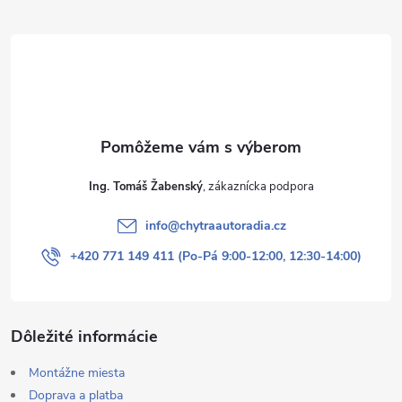
ä
t
i
e
Ing. Tomáš Žabenský
info
@
chytraautoradia.cz
+420 771 149 411 (Po-Pá 9:00-12:00, 12:30-14:00)
Dôležité informácie
Montážne miesta
Doprava a platba