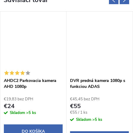
Súvisiaci tovar
AHDC2 Parkovacia kamera
DVR predná kamera 1080p s
AHD 1080p
funkciou ADAS
€19,83 bez DPH
€45,45 bez DPH
€24
€55
Jednotková
€55 / 1 ks
Skladom
>5 ks
cena:
Skladom
>5 ks
DO KOŠÍKA