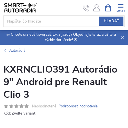
Prejsť
NÁKUPN
KOŠÍK
na
obsah
HĽADAŤ
🚗 Chcete si zlepšiť svoj zážitok z jazdy? Objednajte teraz a užite si
rýchle doručenie! 🌟
Autorádiá
KXRNCLIO391 Autorádio
9" Android pre Renault
Clio 3
Neohodnotené
Podrobnosti hodnotenia
Kód:
Zvoľte variant