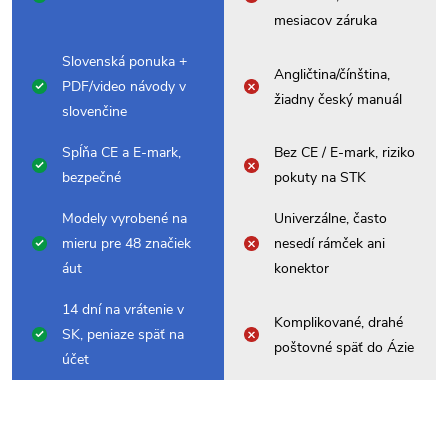
mesiacov záruka
Slovenská ponuka +
Angličtina/čínština,
PDF/video návody v
žiadny český manuál
slovenčine
Spĺňa CE a E-mark,
Bez CE / E-mark, riziko
bezpečné
pokuty na STK
Modely vyrobené na
Univerzálne, často
mieru pre 48 značiek
nesedí rámček ani
áut
konektor
14 dní na vrátenie v
Komplikované, drahé
SK, peniaze späť na
poštovné späť do Ázie
účet