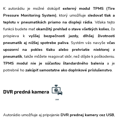
K autorádiu je možné dokúpiť
externý modul TPMS (Tire
Pressure Monitoring System)
, ktorý umožňuje
sledovať tlak a
teplotu v pneumatikách priamo na displeji rádia
. Vďaka tejto
funkcii budete mať
okamžitý prehľad o stave všetkých kolies
, čo
prispieva k
vyššej bezpečnosti jazdy, dlhšej životnosti
pneumatík aj nižšej spotrebe paliva
. Systém vás navyše
včas
upozorní na pokles tlaku alebo prehriatie niektorej z
pneumatík
, takže môžete reagovať skôr, než dôjde k poškodeniu.
TPMS modul nie je súčasťou štandardného balenia
a je
potrebné ho
zakúpiť samostatne ako doplnkové príslušenstvo
.
DVR predná kamera
Autorádio umožňuje aj pripojenie
DVR prednej kamery cez USB
,