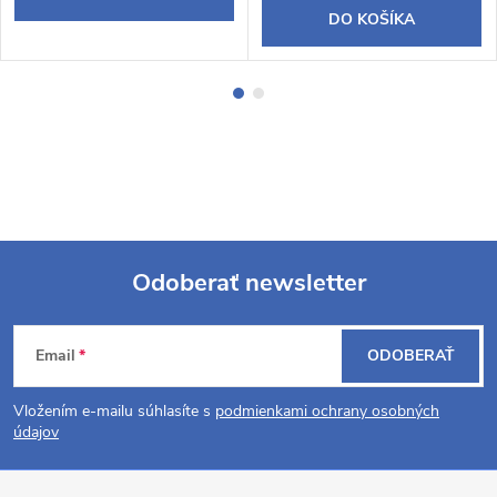
DO KOŠÍKA
Odoberať newsletter
Z
Email
ODOBERAŤ
á
Vložením e-mailu súhlasíte s
podmienkami ochrany osobných
p
údajov