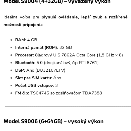
Model S9004 (4+32GB) – vyvážený výkon
Ideálna voľba pre
plynulé ovládanie, lepší zvuk a rozšírené
možnosti pripojenia
.
RAM:
4 GB
Interná pamäť (ROM):
32 GB
Procesor:
8jadrový UIS 7862A Octa Core (1,8 GHz × 8)
Bluetooth:
5.0 (dvojkanálový, čip RTL8761)
DSP:
Áno (BU32107EFV)
Slot pre SIM kartu:
Áno
Počet USB vstupov:
3
FM čip:
TSC4745 so zosilňovačom TDA7388
_____________________________________________________________
Model S9006 (6+64GB) – vysoký výkon