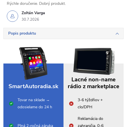
Rýchle doručenie. Dobrý produkt.
Zoltán Varga
30.7.2026
Popis produktu
Lacné non-name
SmartAutoradia.sk
rádio z marketplace
Tovar na sklade →
3-6 týždňov +
odosielame do 24 h
clo/DPH
Reklamácia do
Plná 2-ročná záruka
zahraničia, 0-6