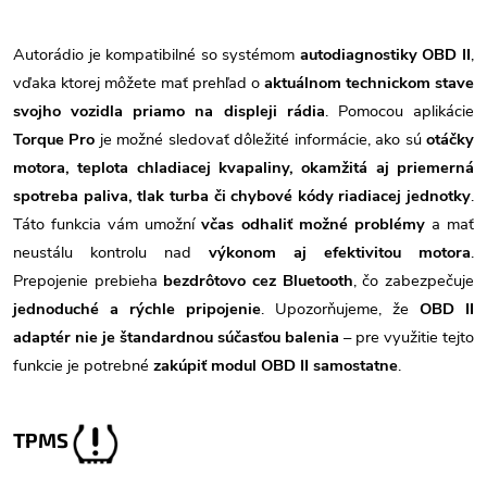
Autorádio je kompatibilné so systémom
autodiagnostiky OBD II
,
vďaka ktorej môžete mať prehľad o
aktuálnom technickom stave
svojho vozidla priamo na displeji rádia
. Pomocou aplikácie
Torque Pro
je možné sledovať dôležité informácie, ako sú
otáčky
motora, teplota chladiacej kvapaliny, okamžitá aj priemerná
spotreba paliva, tlak turba či chybové kódy riadiacej jednotky
.
Táto funkcia vám umožní
včas odhaliť možné problémy
a mať
neustálu kontrolu nad
výkonom aj efektivitou motora
.
Prepojenie prebieha
bezdrôtovo cez Bluetooth
, čo zabezpečuje
jednoduché a rýchle pripojenie
. Upozorňujeme, že
OBD II
adaptér nie je štandardnou súčasťou balenia
– pre využitie tejto
funkcie je potrebné
zakúpiť modul OBD II samostatne
.
TPMS