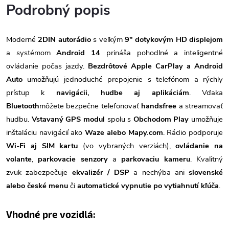
Podrobný popis
Moderné
2DIN autorádio
s veľkým
9" dotykovým HD displejom
a systémom
Android 14
prináša pohodlné a inteligentné
ovládanie počas jazdy.
Bezdrôtové Apple CarPlay a Android
Auto
umožňujú jednoduché prepojenie s telefónom a rýchly
prístup k
navigácii, hudbe aj aplikáciám
. Vďaka
Bluetooth
môžete bezpečne telefonovať
handsfree
a streamovať
hudbu.
Vstavaný GPS modul
spolu s
Obchodom Play
umožňuje
inštaláciu navigácií ako
Waze alebo Mapy.com
. Rádio podporuje
Wi-Fi aj SIM kartu
(vo vybraných verziách),
ovládanie na
volante
,
parkovacie senzory
a
parkovaciu kameru
. Kvalitný
zvuk zabezpečuje
ekvalizér / DSP
a nechýba ani
slovenské
alebo české menu
či
automatické vypnutie po vytiahnutí kľúča
.
Vhodné pre vozidlá: