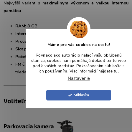
Najvyšší variant s
maximálnym výkonom a veľkou internou
pamäťou
.
RAM:
8 GB
Interná pamäť (ROM):
128 GB
Procesor:
8jadrový UIS 7862S Octa Core (2,0 GHz × 8)
Máme pre vás cookies na cestu!
Slot pre SIM kartu:
Áno
Rovnako ako autorádio naladí vašu obľúbenú
Počet USB vstupov:
3
stanicu, cookies nám pomáhajú doladiť tento web
FM čip:
TEF6686 (NXP) so zosilňovačom TDA7851 – TOP
podľa vašich predstáv. Pokračovaním súhlasíte s
ich používaním. Viac informácií nájdete
tu
.
trieda
Nastavenie
______________________________________________________________
Súhlasím
Voliteľné príslušenstvo
Parkovacia kamera