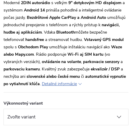
Moderné
2DIN autorádio
s veľkým
9" dotykovým HD displejom
a
systémom
Android 14
prináša pohodlné a inteligentné ovládanie
počas jazdy.
Bezdrôtové Apple CarPlay a Android Auto
umožňujú
jednoduché prepojenie s telefónom a rýchly prístup k
navigácii,
hudbe aj aplikáciám
. Vďaka
Bluetooth
môžete bezpečne
telefonovať
handsfree
a streamovať hudbu.
Vstavaný GPS modul
spolu s
Obchodom Play
umožňuje inštaláciu navigácií ako
Waze
alebo Mapy.com
. Rádio podporuje
Wi-Fi aj SIM kartu
(vo
vybraných verziách),
ovládanie na volante
,
parkovacie senzory
a
parkovaciu kameru
. Kvalitný zvuk zabezpečuje
ekvalizér / DSP
a
nechýba ani
slovenské alebo české menu
či
automatické vypnutie
po vytiahnutí kľúča
.
Detailné informácie
Výkonnostný variant