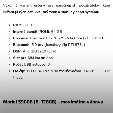
Výkonný variant určený pre náročnejších používateľov, ktorí
vyžadujú
rýchlosť, kvalitný zvuk a stabilný chod systému
.
RAM:
6 GB
Interná pamäť (ROM):
64 GB
Procesor:
8jadrový UIS 7862S Octa Core (2,0 GHz × 8)
Bluetooth:
5.0 (dvojkanálový, čip RTL8761)
DSP:
Áno (BU32107EFV)
Slot pre SIM kartu:
Áno
Počet USB vstupov:
3
FM čip:
TEF6686 (NXP) so zosilňovačom TDA7851 – TOP
trieda
______________________________________________________________
Model S9008 (8+128GB) – maximálna výbava