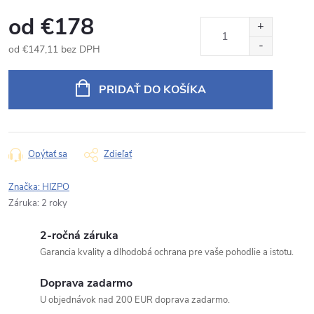
od
€178
od
€147,11
bez DPH
Jednotková
cena:
PRIDAŤ DO KOŠÍKA
Opýtať sa
Zdieľať
Značka:
HIZPO
Záruka
:
2 roky
2-ročná záruka
Garancia kvality a dlhodobá ochrana pre vaše pohodlie a istotu.
Doprava zadarmo
U objednávok nad 200 EUR doprava zadarmo.