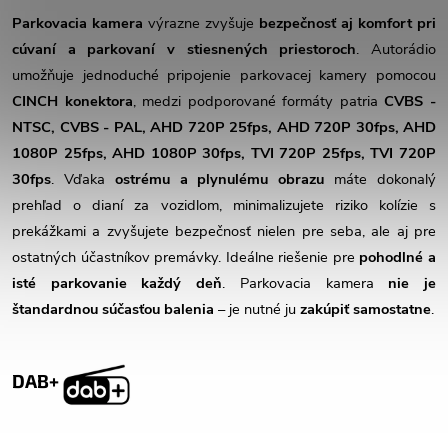
Parkovacia kamera
výrazne zvyšuje
bezpečnosť aj komfort pri
cúvaní a parkovaní v stiesnených priestoroch
. Autorádio
umožňuje jednoduché pripojenie parkovacej kamery pomocou
CINCH konektora
, medzi podporované formáty patria
CVBS -
NTSC, CVBS - PAL, AHD 720P 25fps, AHD 720P 30fps, AHD
1080P 25fps, AHD 1080P 30fps, TVI 720P 25fps, TVI 720P
30fps
. Vďaka
ostrému a plynulému obrazu
máte dokonalý
prehľad o dianí za vozidlom, minimalizujete riziko kolízie s
prekážkami a zvyšujete bezpečnosť nielen pre seba, ale aj pre
ostatných účastníkov premávky. Ideálne riešenie pre
pohodlné a
isté parkovanie každý deň
. Parkovacia kamera
nie je
štandardnou súčasťou balenia
– je nutné ju
zakúpiť samostatne
.
DAB+