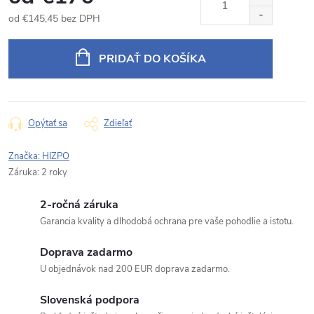
od
€145,45
bez DPH
Jednotková
cena:
PRIDAŤ DO KOŠÍKA
Opýtať sa
Zdieľať
Značka:
HIZPO
Záruka
:
2 roky
2-ročná záruka
Garancia kvality a dlhodobá ochrana pre vaše pohodlie a istotu.
Doprava zadarmo
U objednávok nad 200 EUR doprava zadarmo.
Slovenská podpora