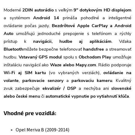
Moderné
2DIN autorádio
s veľkým
9" dotykovým HD displejom
a systémom
Android 14
prináša pohodlné a inteligentné
ovládanie počas jazdy.
Bezdrôtové Apple CarPlay a Android
Auto
umožňujú jednoduché prepojenie s telefónom a rýchly
prístup k
navigácii, hudbe aj aplikáciám
. Vďaka
Bluetooth
môžete bezpečne telefonovať
handsfree
a streamovať
hudbu.
Vstavaný GPS modul
spolu s
Obchodom Play
umožňuje
inštaláciu navigácií ako
Waze alebo Mapy.com
. Rádio podporuje
Wi-Fi aj SIM kartu
(vo vybraných verziách),
ovládanie na
volante
,
parkovacie senzory
a
parkovaciu kameru
. Kvalitný
zvuk zabezpečuje
ekvalizér / DSP
a nechýba ani
slovenské
alebo české menu
či
automatické vypnutie po vytiahnutí kľúča
.
Vhodné pre vozidlá:
Opel Meriva B (2009-2014)