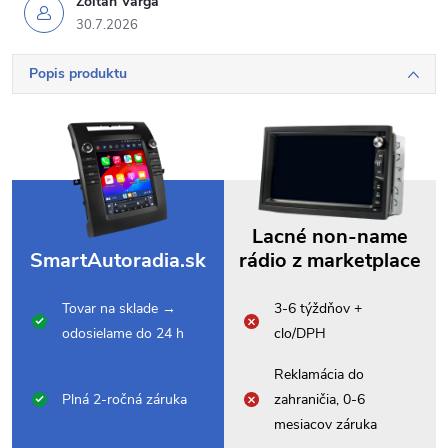
Zoltán Varga
30.7.2026
Popis produktu
Lacné non-name
SmartAutoradia.sk
rádio z marketplace
Tovar na sklade →
3-6 týždňov +
odosielame do 24 h
clo/DPH
Reklamácia do
Plná 2-ročná záruka
zahraničia, 0-6
mesiacov záruka