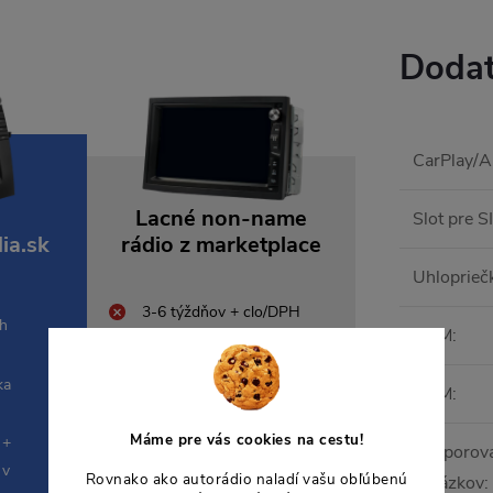
Dodat
CarPlay/A
Lacné non-name
Slot pre S
ia.sk
rádio z marketplace
Uhlopriečk
3-6 týždňov + clo/DPH
 h
RAM
:
Reklamácia do zahraničia,
ka
ROM
:
0-6 mesiacov záruka
Máme pre vás cookies na cestu!
 +
Podporova
Angličtina/čínština, žiadny
 v
Rovnako ako autorádio naladí vašu obľúbenú
obrázkov
:
český manuál