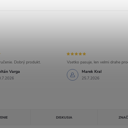
učenie. Dobrý produkt.
Vsetko pasuje, len velmi drahe pr
oltán Varga
Marek Kral
0.7.2026
25.7.2026
ENIE
DISKUSIA
ZNA