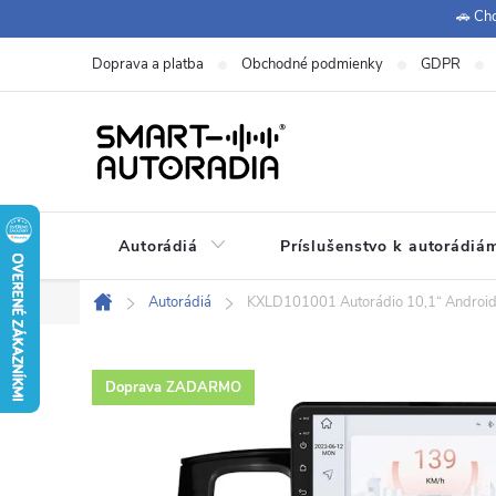
Prejsť
🚗 Chc
na
Doprava a platba
Obchodné podmienky
GDPR
obsah
Autorádiá
Príslušenstvo k autorádiá
+420 771 149 411 (Po-Pá
Zákaznícka podpora:
Autorádiá
KXLD101001 Autorádio 10,1“ Android 
Domov
Doprava ZADARMO