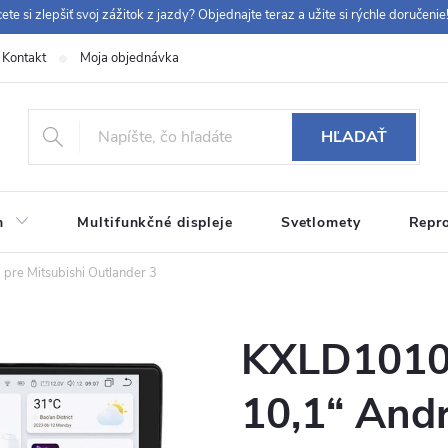
ete si zlepšiť svoj zážitok z jazdy? Objednajte teraz a užite si rýchle doručenie!
Kontakt
Moja objednávka
+42
HĽADAŤ
m
Multifunkčné displeje
Svetlomety
Repr
 9:00-12:00, 12:30-14:00)
info@chytraautoradia.cz
pre Mitsubishi Outlander 3
KXLD1010
10,1“ Andr