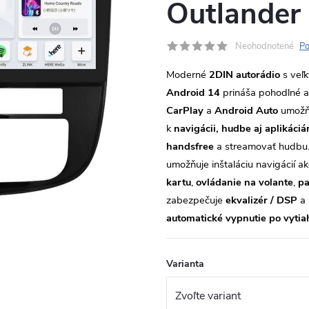
Outlander
Neohodnotené
Po
Moderné
2DIN autorádio
s veľ
Android 14
prináša pohodlné a
CarPlay
a
Android Auto
umožňu
k
navigácii, hudbe aj aplikáci
handsfree
a streamovať hudbu
umožňuje inštaláciu navigácií a
kartu
,
ovládanie na volante
,
pa
zabezpečuje
ekvalizér / DSP
a 
automatické vypnutie po vytia
Varianta