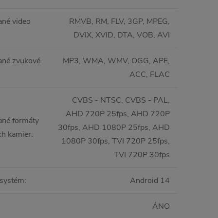
né video
RMVB, RM, FLV, 3GP, MPEG,
DVIX, XVID, DTA, VOB, AVI
ané zvukové
MP3, WMA, WMV, OGG, APE,
ACC, FLAC
CVBS - NTSC, CVBS - PAL,
AHD 720P 25fps, AHD 720P
né formáty
30fps, AHD 1080P 25fps, AHD
ch kamier
:
1080P 30fps, TVI 720P 25fps,
TVI 720P 30fps
 systém
:
Android 14
ÁNO