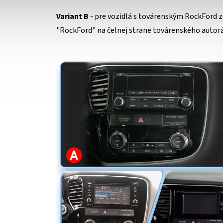
Variant B
- pre vozidlá s továrenským RockFord 
"RockFord" na čelnej strane továrenského autorá