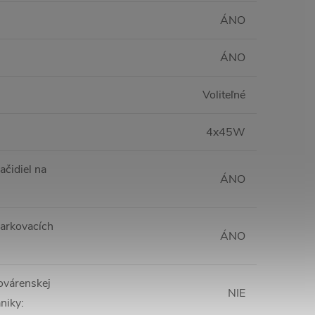
ÁNO
ÁNO
Voliteľné
4x45W
ačidiel na
ÁNO
arkovacích
ÁNO
ovárenskej
NIE
niky
: