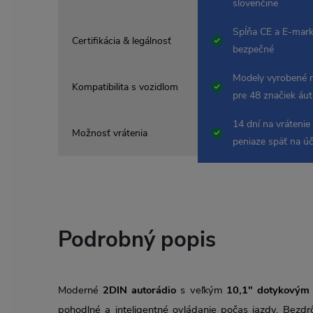
slovenčine
Spĺňa CE a E-mark
Certifikácia & legálnosť
bezpečné
Modely vyrobené 
Kompatibilita s vozidlom
pre 48 značiek áut
14 dní na vrátenie
Možnosť vrátenia
peniaze späť na ú
Podrobný popis
Moderné
2DIN autorádio
s veľkým
10,1" dotykovým
pohodlné a inteligentné ovládanie počas jazdy. Bezd