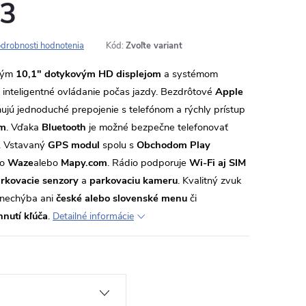
 3
drobnosti hodnotenia
Kód:
Zvoľte variant
kým
10,1" dotykovým HD displejom
a systémom
 inteligentné ovládanie počas jazdy. Bezdrôtové
Apple
jú jednoduché prepojenie s telefónom a rýchly prístup
ám
. Vďaka
Bluetooth
je možné bezpečne telefonovať
. Vstavaný
GPS modul
spolu s
Obchodom Play
ko
Waze
alebo
Mapy.com
. Rádio podporuje
Wi-Fi aj SIM
rkovacie senzory
a
parkovaciu kameru
. Kvalitný zvuk
nechýba ani
české alebo slovenské menu
či
hnutí kľúča
.
Detailné informácie