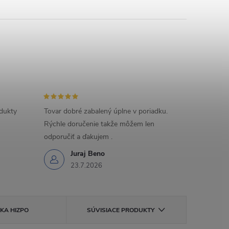
odukty
Tovar dobré zabalený úplne v poriadku.
Rýchle doručenie takže môžem len
odporučiť a ďakujem .
Juraj Beno
23.7.2026
ČKA
HIZPO
SÚVISIACE PRODUKTY