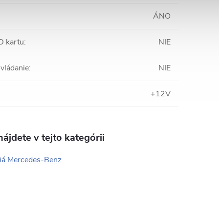
ÁNO
D kartu
:
NIE
ovládanie
:
NIE
:
+12V
ájdete v tejto kategórii
iá Mercedes-Benz