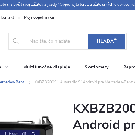
ete si zlepšiť svoj zážitok z jazdy? Objednajte teraz a užite si rýchle doručenie!
Kontakt
Moja objednávka
+42
HĽADAŤ
m
Multifunkčné displeje
Svetlomety
Repr
 9:00-12:00, 12:30-14:00)
info@chytraautoradia.cz
ercedes-Benz
KXBZB20091 Autorádio 9“ Android pre Mercedes-Benz A, 
KXBZB2009
Android p