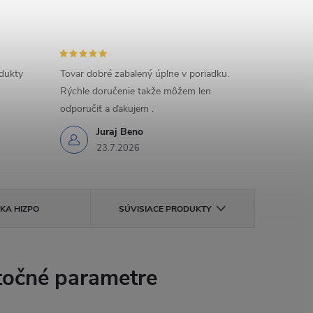
odukty
Tovar dobré zabalený úplne v poriadku.
Rýchle doručenie takže môžem len
odporučiť a ďakujem .
Juraj Beno
23.7.2026
ČKA
HIZPO
SÚVISIACE PRODUKTY
očné parametre