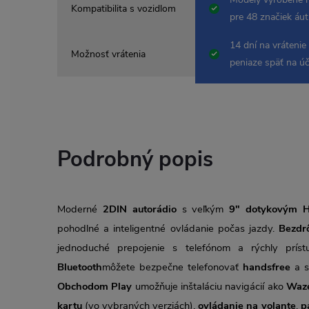
Kompatibilita s vozidlom
pre 48 značiek áut
14 dní na vrátenie
Možnosť vrátenia
peniaze späť na ú
Podrobný popis
Moderné
2DIN autorádio
s veľkým
9" dotykovým H
pohodlné a inteligentné ovládanie počas jazdy.
Bezdr
jednoduché prepojenie s telefónom a rýchly prí
Bluetooth
môžete bezpečne telefonovať
handsfree
a s
Obchodom Play
umožňuje inštaláciu navigácií ako
Waze
kartu
(vo vybraných verziách),
ovládanie na volante
,
p