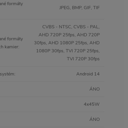
né formáty
JPEG, BMP, GIF, TIF
CVBS - NTSC, CVBS - PAL,
AHD 720P 25fps, AHD 720P
né formáty
30fps, AHD 1080P 25fps, AHD
ch kamier
:
1080P 30fps, TVI 720P 25fps,
TVI 720P 30fps
 systém
:
Android 14
ÁNO
4x45W
ÁNO