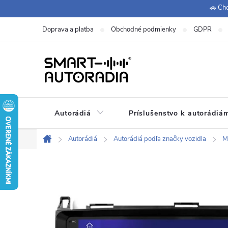
Prejsť
🚗 Chc
na
Doprava a platba
Obchodné podmienky
GDPR
obsah
Autorádiá
Príslušenstvo k autorádiá
+420 771 149 411 (Po-Pá
Zákaznícka podpora:
Autorádiá
Autorádiá podľa značky vozidla
M
Domov