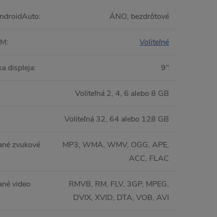
ndroidAuto
:
ÁNO, bezdrôtové
IM
:
Voliteľné
a displeja
:
9"
Voliteľná 2, 4, 6 alebo 8 GB
Voliteľná 32, 64 alebo 128 GB
ané zvukové
MP3, WMA, WMV, OGG, APE,
ACC, FLAC
né video
RMVB, RM, FLV, 3GP, MPEG,
DVIX, XVID, DTA, VOB, AVI