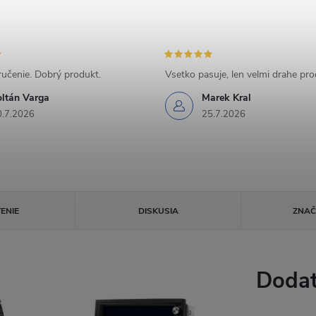
učenie. Dobrý produkt.
Vsetko pasuje, len velmi drahe pr
oltán Varga
Marek Kral
0.7.2026
25.7.2026
ENIE
DISKUSIA
ZNA
Dodat