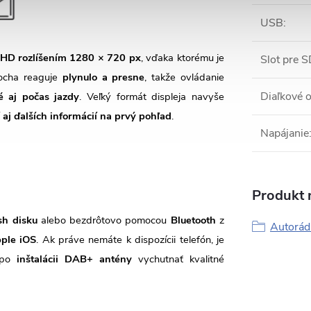
USB
:
HD rozlíšením 1280 × 720 px
, vďaka ktorému je
Slot pre S
locha reaguje
plynulo a presne
, takže ovládanie
Diaľkové 
é aj počas jazdy
. Veľký formát displeja navyše
 aj ďalších informácií na prvý pohľad
.
Napájanie
Produkt n
sh disku
alebo bezdrôtovo pomocou
Bluetooth
z
Autorád
ple iOS
. Ak práve nemáte k dispozícii telefón, je
i po
inštalácii DAB+ antény
vychutnať kvalitné