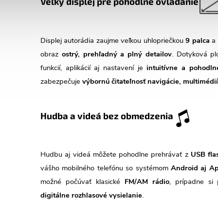
Veľký displej pre pohodlné ovládanie
Displej autorádia zaujme veľkou uhlopriečkou
9 palca
a
obraz
ostrý, prehľadný a plný detailov
. Dotyková p
funkcií, aplikácií aj nastavení je
intuitívne a pohodln
zabezpečuje
výbornú čitateľnosť navigácie, multimédií
Hudba a videá bez obmedzenia
Hudbu aj videá môžete pohodlne prehrávať z
USB fla
vášho mobilného telefónu so systémom
Android aj Ap
možné počúvať klasické
FM/AM rádio
, prípadne s
digitálne rozhlasové vysielanie
.