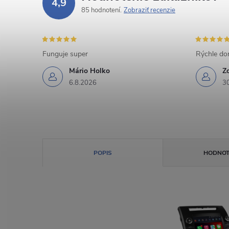
4,9
85 hodnotení
Zobraziť recenzie
Funguje super
Rýchle dor
Mário Holko
Z
6.8.2026
3
POPIS
HODNOT