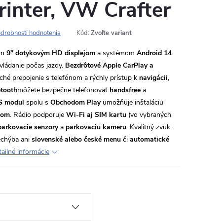
printer, VW Crafter
drobnosti hodnotenia
Kód:
Zvoľte variant
ým
9" dotykovým HD displejom
a systémom
Android 14
ovládanie počas jazdy.
Bezdrôtové Apple CarPlay a
é prepojenie s telefónom a rýchly prístup k
navigácii,
tooth
môžete bezpečne telefonovať
handsfree
a
S modul
spolu s
Obchodom Play
umožňuje inštaláciu
com
. Rádio podporuje
Wi-Fi aj SIM kartu
(vo vybraných
parkovacie senzory
a
parkovaciu kameru
. Kvalitný zvuk
chýba ani
slovenské alebo české menu
či
automatické
ailné informácie