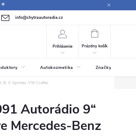
 🌟
info@chytraautoradia.cz
0 771 149 411 (Po-Pá 9:00-12:00, 12:30-14:00)
NÁKUPNÝ
KOŠÍK
Prázdny košík
Prihlásenie
oduktory
Autokozmetika
Značky
B, V, Sprinter, VW Crafter
1 Autorádio 9“
re Mercedes-Benz