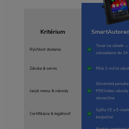
Kritérium
SmartAutorad
Tovar na sklade →
Rýchlosť dodania
odosielame do 24
Záruka & servis
Plná 2-ročná záru
Slovenská ponuka
Jazyk menu & návody
PDF/video návody
slovenčine
Spĺňa CE a E-mark
Certifikácia & legálnosť
bezpečné
Modely vyrobené 