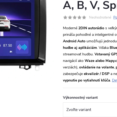
A, B, V, S
Neohodnotené
Po
Moderné
2DIN autorádio
s veľk
prináša pohodlné a inteligentné 
Android Auto
umožňujú jednoduch
hudbe aj aplikáciám
. Vďaka
Blue
streamovať hudbu.
Vstavaný GP
navigácií ako
Waze alebo Mapy.
verziách),
ovládanie na volante
,
zabezpečuje
ekvalizér / DSP
a ne
vypnutie po vytiahnutí kľúča
.
Det
Výkonnostný variant