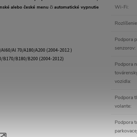
Wi-Fi
:
enské alebo české menu
či
automatické vypnutie
Rozlíšenie
Podpora p
senzorov
:
/Al60/Al 70/A180/A200 (2004-2012 )
0/B170/B180/B200 (2004-2012)
Podpora n
továrenský
vozidla
:
Podpora tl
volante
:
Podpora t
parkovace