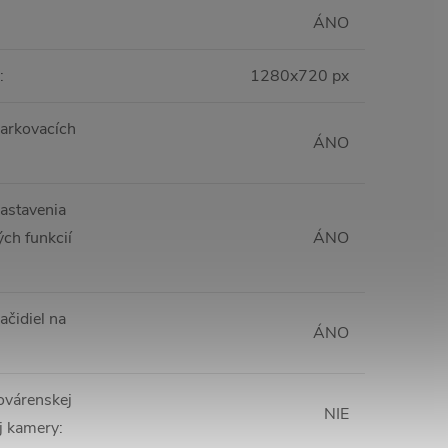
ÁNO
:
1280x720 px
arkovacích
ÁNO
astavenia
ch funkcií
ÁNO
ačidiel na
ÁNO
ovárenskej
NIE
j kamery
: