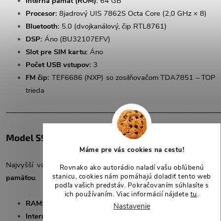
Interná pamäť (ROM):
64 GB
Procesor:
8jadrový UIS 7862S Octa Core (2,0 GHz × 8)
Bluetooth:
5.0 (dvojkanálový, čip RTL8761)
DSP:
Áno (BU32107EFV)
Slot pre SIM kartu:
Áno
Počet USB vstupov:
3
FM čip:
TEF6686 (NXP) so zosilňovačom TDA7851 – TOP
trieda
______________________________________________________________
Model S9008 (8+128GB) – maximálna výbava
Máme pre vás cookies na cestu!
Najvyšší variant s
maximálnym výkonom a veľkou internou
Rovnako ako autorádio naladí vašu obľúbenú
stanicu, cookies nám pomáhajú doladiť tento web
pamäťou
.
podľa vašich predstáv. Pokračovaním súhlasíte s
ich používaním. Viac informácií nájdete
tu
.
RAM:
8 GB
Nastavenie
Interná pamäť (ROM):
128 GB