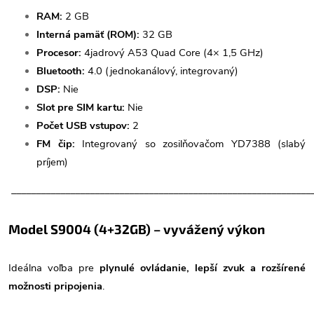
RAM:
2 GB
Interná pamäť (ROM):
32 GB
Procesor:
4jadrový A53 Quad Core (4× 1,5 GHz)
Bluetooth:
4.0 (jednokanálový, integrovaný)
DSP:
Nie
Slot pre SIM kartu:
Nie
Počet USB vstupov:
2
FM čip:
Integrovaný so zosilňovačom YD7388 (slabý
príjem)
_____________________________________________________________
Model S9004 (4+32GB) – vyvážený výkon
Ideálna voľba pre
plynulé ovládanie, lepší zvuk a rozšírené
možnosti pripojenia
.