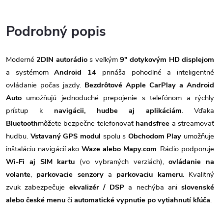
Podrobný popis
Moderné
2DIN autorádio
s veľkým
9" dotykovým HD displejom
a systémom
Android 14
prináša pohodlné a inteligentné
ovládanie počas jazdy.
Bezdrôtové Apple CarPlay a Android
Auto
umožňujú jednoduché prepojenie s telefónom a rýchly
prístup k
navigácii, hudbe aj aplikáciám
. Vďaka
Bluetooth
môžete bezpečne telefonovať
handsfree
a streamovať
hudbu.
Vstavaný GPS modul
spolu s
Obchodom Play
umožňuje
inštaláciu navigácií ako
Waze alebo Mapy.com
. Rádio podporuje
Wi-Fi aj SIM kartu
(vo vybraných verziách),
ovládanie na
volante
,
parkovacie senzory
a
parkovaciu kameru
. Kvalitný
zvuk zabezpečuje
ekvalizér / DSP
a nechýba ani
slovenské
alebo české menu
či
automatické vypnutie po vytiahnutí kľúča
.