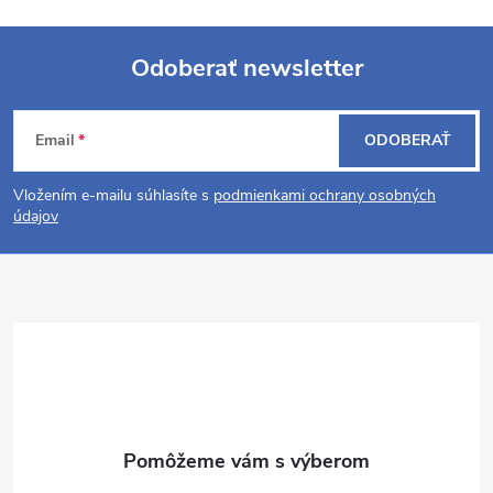
Odoberať newsletter
Z
Email
ODOBERAŤ
á
Vložením e-mailu súhlasíte s
podmienkami ochrany osobných
p
údajov
ä
t
i
e