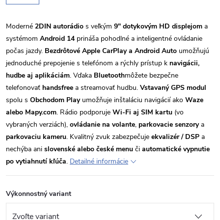
Moderné
2DIN autorádio
s veľkým
9" dotykovým HD displejom
a
systémom
Android 14
prináša pohodlné a inteligentné ovládanie
počas jazdy.
Bezdrôtové Apple CarPlay a Android Auto
umožňujú
jednoduché prepojenie s telefónom a rýchly prístup k
navigácii,
hudbe aj aplikáciám
. Vďaka
Bluetooth
môžete bezpečne
telefonovať
handsfree
a streamovať hudbu.
Vstavaný GPS modul
spolu s
Obchodom Play
umožňuje inštaláciu navigácií ako
Waze
alebo Mapy.com
. Rádio podporuje
Wi-Fi aj SIM kartu
(vo
vybraných verziách),
ovládanie na volante
,
parkovacie senzory
a
parkovaciu kameru
. Kvalitný zvuk zabezpečuje
ekvalizér / DSP
a
nechýba ani
slovenské alebo české menu
či
automatické vypnutie
po vytiahnutí kľúča
.
Detailné informácie
Výkonnostný variant