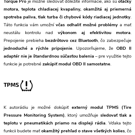
Torque Pro
je možné sledovať dôležité informácie, ako sú
otáčky
motora, teplota chladiacej kvapaliny, okamžitá aj priemerná
spotreba paliva, tlak turba či chybové kódy riadiacej jednotky
.
Táto funkcia vám umožní
včas odhaliť možné problémy
a mať
neustálu kontrolu nad
výkonom aj efektivitou motora
.
Prepojenie prebieha
bezdrôtovo cez Bluetooth
, čo zabezpečuje
jednoduché a rýchle pripojenie
. Upozorňujeme, že
OBD II
adaptér nie je štandardnou súčasťou balenia
– pre využitie tejto
funkcie je potrebné
zakúpiť modul OBD II samostatne
.
TPMS
K autorádiu je možné dokúpiť
externý modul TPMS (Tire
Pressure Monitoring System)
, ktorý umožňuje
sledovať tlak a
teplotu v pneumatikách priamo na displeji rádia
. Vďaka tejto
funkcii budete mať
okamžitý prehľad o stave všetkých kolies
, čo