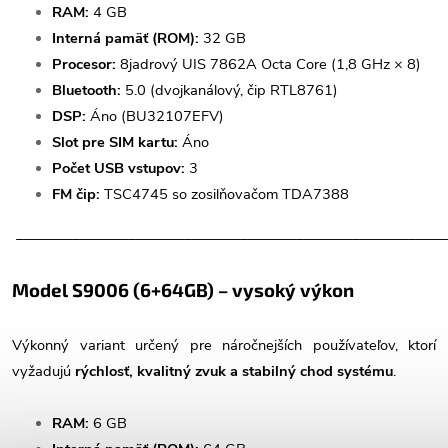
RAM:
4 GB
Interná pamäť (ROM):
32 GB
Procesor:
8jadrový UIS 7862A Octa Core (1,8 GHz × 8)
Bluetooth:
5.0 (dvojkanálový, čip RTL8761)
DSP:
Áno (BU32107EFV)
Slot pre SIM kartu:
Áno
Počet USB vstupov:
3
FM čip:
TSC4745 so zosilňovačom TDA7388
_____________________________________________________________
Model S9006 (6+64GB) – vysoký výkon
Výkonný variant určený pre náročnejších používateľov, ktorí
vyžadujú
rýchlosť, kvalitný zvuk a stabilný chod systému
.
RAM:
6 GB