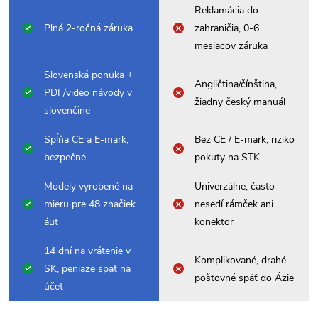
Reklamácia do
Plná 2-ročná záruka
zahraničia, 0-6
mesiacov záruka
Slovenská ponuka +
Angličtina/čínština,
PDF/video návody v
žiadny český manuál
slovenčine
Spĺňa CE a E-mark,
Bez CE / E-mark, riziko
bezpečné
pokuty na STK
Modely vyrobené na
Univerzálne, často
mieru pre 48 značiek
nesedí rámček ani
áut
konektor
14 dní na vrátenie v
Komplikované, drahé
SK, peniaze späť na
poštovné späť do Ázie
účet