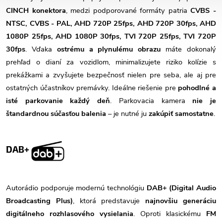
CINCH konektora
, medzi podporované formáty patria
CVBS -
NTSC, CVBS - PAL, AHD 720P 25fps, AHD 720P 30fps, AHD
1080P 25fps, AHD 1080P 30fps, TVI 720P 25fps, TVI 720P
30fps
. Vďaka
ostrému a plynulému obrazu
máte dokonalý
prehľad o dianí za vozidlom, minimalizujete riziko kolízie s
prekážkami a zvyšujete bezpečnosť nielen pre seba, ale aj pre
ostatných účastníkov premávky. Ideálne riešenie pre
pohodlné a
isté parkovanie každý deň
. Parkovacia kamera
nie je
štandardnou súčasťou balenia
– je nutné ju
zakúpiť samostatne
.
DAB+
Autorádio podporuje modernú technológiu
DAB+ (Digital Audio
Broadcasting Plus)
, ktorá predstavuje
najnovšiu generáciu
digitálneho rozhlasového vysielania
. Oproti klasickému
FM