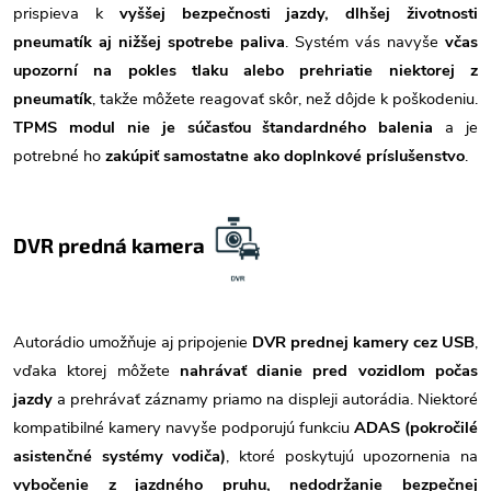
prispieva k
vyššej bezpečnosti jazdy, dlhšej životnosti
pneumatík aj nižšej spotrebe paliva
. Systém vás navyše
včas
upozorní na pokles tlaku alebo prehriatie niektorej z
pneumatík
, takže môžete reagovať skôr, než dôjde k poškodeniu.
TPMS modul nie je súčasťou štandardného balenia
a je
potrebné ho
zakúpiť samostatne ako doplnkové príslušenstvo
.
DVR predná kamera
Autorádio umožňuje aj pripojenie
DVR prednej kamery cez USB
,
vďaka ktorej môžete
nahrávať dianie pred vozidlom počas
jazdy
a prehrávať záznamy priamo na displeji autorádia. Niektoré
kompatibilné kamery navyše podporujú funkciu
ADAS (pokročilé
asistenčné systémy vodiča)
, ktoré poskytujú upozornenia na
vybočenie z jazdného pruhu, nedodržanie bezpečnej