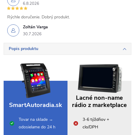
6.8.2026
Rýchle doručenie. Dobrý produkt.
Zoltán Varga
30.7.2026
Popis produktu
Lacné non-name
SmartAutoradia.sk
rádio z marketplace
Tovar na sklade →
3-6 týždňov +
odosielame do 24 h
clo/DPH