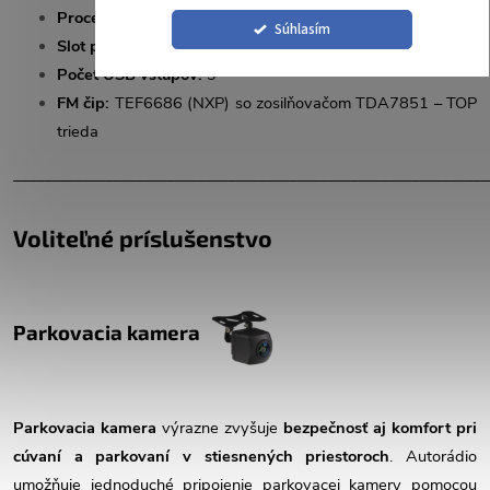
Procesor:
8jadrový UIS 7862S Octa Core (2,0 GHz × 8)
Súhlasím
Slot pre SIM kartu:
Áno
Počet USB vstupov:
3
FM čip:
TEF6686 (NXP) so zosilňovačom TDA7851 – TOP
trieda
______________________________________________________________
Voliteľné príslušenstvo
Parkovacia kamera
Parkovacia kamera
výrazne zvyšuje
bezpečnosť aj komfort pri
cúvaní a parkovaní v stiesnených priestoroch
. Autorádio
umožňuje jednoduché pripojenie parkovacej kamery pomocou