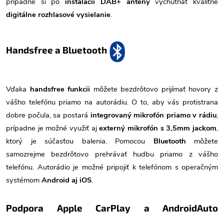
prípadne si po
inštalácii DAB+ antény
vychutnať kvalitné
digitálne rozhlasové vysielanie
.
Handsfree a Bluetooth
Vďaka
handsfree funkcii
môžete bezdrôtovo prijímať hovory z
vášho telefónu priamo na autorádiu. O to, aby vás protistrana
dobre počula, sa postará
integrovaný mikrofón priamo v rádiu
,
prípadne je možné využiť aj
externý mikrofón s 3,5mm jackom
,
ktorý je súčasťou balenia. Pomocou
Bluetooth
môžete
samozrejme bezdrôtovo prehrávať hudbu priamo z vášho
telefónu. Autorádio je možné pripojiť k telefónom s operačným
systémom
Android aj iOS
.
Podpora Apple CarPlay a AndroidAuto