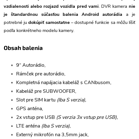
vzdialenosti alebo rozjazd vozidla pred vami
. DVR kamera
nie
je štandardnou súčasťou balenia Android autorádia
a je
potrebné ju
dokúpiť samostatne
– dostupné funkcie sa môžu líšiť
podľa konkrétneho modelu kamery.
Obsah balenia
9“ Autorádio,
Rámček pre autorádio,
Kompletná napájacia kabeláž s CANbusom,
Kabeláž pre SUBWOOFER,
Slot pre SIM kartu
(Iba S verzia),
GPS anténa,
2x vstup pre USB
(S verzia 3x vstup pre USB),
LTE anténa
(Iba S verzia),
Externý mikrofón na 3,5mm jack,