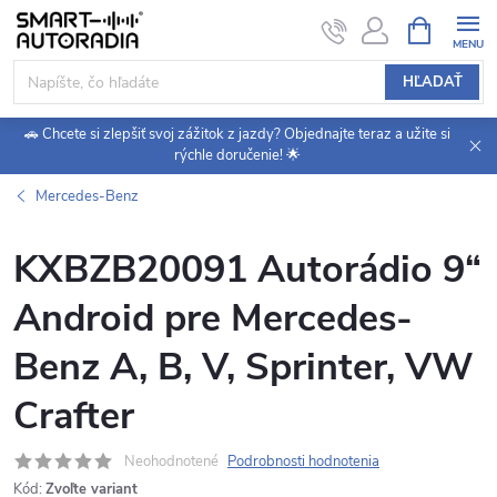
Prejsť
NÁKUPN
KOŠÍK
na
obsah
HĽADAŤ
🚗 Chcete si zlepšiť svoj zážitok z jazdy? Objednajte teraz a užite si
rýchle doručenie! 🌟
Mercedes-Benz
KXBZB20091 Autorádio 9“
Android pre Mercedes-
Benz A, B, V, Sprinter, VW
Crafter
Neohodnotené
Podrobnosti hodnotenia
Kód:
Zvoľte variant