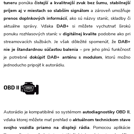
tuneru
ponúka
čistejší a kvalitnejší zvuk bez šumu, stabilnejší
príjem aj v miestach so slabším signálom
a zároveň umožňuje
prenos doplnkových informácií
, ako sú názvy staníc, skladby či
aktuálne správy. Vďaka
DAB+
si môžete vychutnať širokú
ponuku rozhlasových staníc v
digitálnej kvalite
podobne ako pri
streamovacích službách. Je však dôležité spomenúť, že
DAB+
nie je štandardnou súčasťou balenia
– pre jeho plnú funkčnosť
je potrebné
dokúpiť DAB+ anténu s modulom
, ktorú možno
jednoducho pripojiť k autorádiu.
OBD II
Autorádio je kompatibilné so systémom
autodiagnostiky OBD II
,
vďaka ktorej môžete mať prehľad o
aktuálnom technickom stave
svojho vozidla priamo na displeji rádia
. Pomocou aplikácie