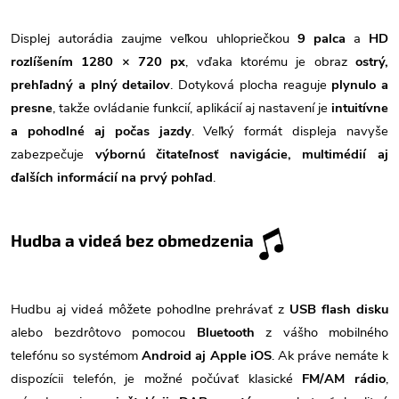
Displej autorádia zaujme veľkou uhlopriečkou
9 palca
a
HD
rozlíšením 1280 × 720 px
, vďaka ktorému je obraz
ostrý,
prehľadný a plný detailov
. Dotyková plocha reaguje
plynulo a
presne
, takže ovládanie funkcií, aplikácií aj nastavení je
intuitívne
a pohodlné aj počas jazdy
. Veľký formát displeja navyše
zabezpečuje
výbornú čitateľnosť navigácie, multimédií aj
ďalších informácií na prvý pohľad
.
Hudba a videá bez obmedzenia
Hudbu aj videá môžete pohodlne prehrávať z
USB flash disku
alebo bezdrôtovo pomocou
Bluetooth
z vášho mobilného
telefónu so systémom
Android aj Apple iOS
. Ak práve nemáte k
dispozícii telefón, je možné počúvať klasické
FM/AM rádio
,