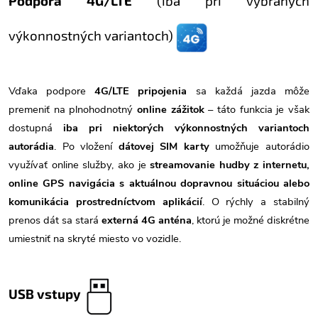
Podpora 4G/LTE
(iba pri vybraných
výkonnostných variantoch)
Vďaka podpore
4G/LTE pripojenia
sa každá jazda môže
premeniť na plnohodnotný
online zážitok
– táto funkcia je však
dostupná
iba pri niektorých výkonnostných variantoch
autorádia
. Po vložení
dátovej SIM karty
umožňuje autorádio
využívať online služby, ako je
streamovanie hudby z internetu,
online GPS navigácia s aktuálnou dopravnou situáciou alebo
komunikácia prostredníctvom aplikácií
. O rýchly a stabilný
prenos dát sa stará
externá 4G anténa
, ktorú je možné diskrétne
umiestniť na skryté miesto vo vozidle.
USB vstupy