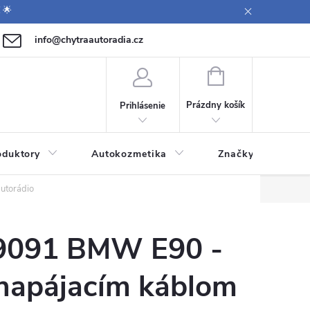
 🌟
info@chytraautoradia.cz
0 771 149 411 (Po-Pá 9:00-12:00, 12:30-14:00)
NÁKUPNÝ
KOŠÍK
Prázdny košík
Prihlásenie
oduktory
Autokozmetika
Značky
utorádio
091 BMW E90 -
napájacím káblom