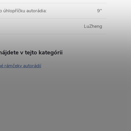
o úhlopříčku autorádia
:
9"
LuZheng
ájdete v tejto kategórii
é rámčeky autorádií