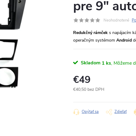
pre 9" aut
Neohodnotené
Po
Redukčný rámček
s napájacím k
operačným systémom
Android
do
Skladom
1 ks
€49
€40,50 bez DPH
Jednotková
cena:
Opýtať sa
Zdieľať