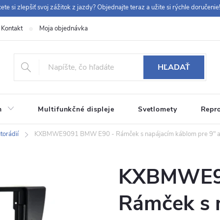
ete si zlepšiť svoj zážitok z jazdy? Objednajte teraz a užite si rýchle doručenie!
Kontakt
Moja objednávka
+42
HĽADAŤ
m
Multifunkčné displeje
Svetlomety
Repr
 9:00-12:00, 12:30-14:00)
info@chytraautoradia.cz
orádií
KXBMWE9091 BMW E90 - Rámček s napájacím káblom pre 9" a
KXBMWE9
Rámček s 