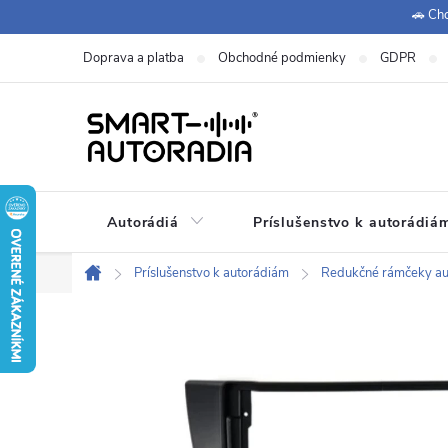
Prejsť
🚗 Chc
na
Doprava a platba
Obchodné podmienky
GDPR
obsah
Autorádiá
Príslušenstvo k autorádiá
+420 771 149 411 (Po-Pá
Zákaznícka podpora:
Príslušenstvo k autorádiám
Redukčné rámčeky aut
Domov