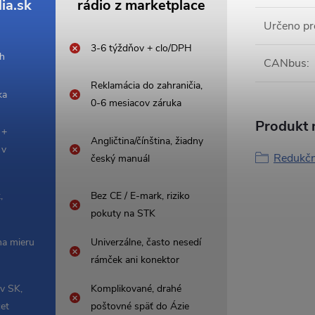
ia.sk
rádio z marketplace
Určeno pr
3-6 týždňov + clo/DPH
 h
CANbus
:
Reklamácia do zahraničia,
ka
0-6 mesiacov záruka
Produkt n
 +
Angličtina/čínština, žiadny
 v
Redukčn
český manuál
,
Bez CE / E-mark, riziko
pokuty na STK
na mieru
Univerzálne, často nesedí
rámček ani konektor
 v SK,
Komplikované, drahé
čet
poštovné späť do Ázie