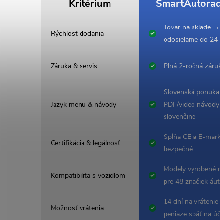
Kritérium
SmartAutorad
Tovar na sklade →
Rýchlosť dodania
odosielame do 24
Záruka & servis
Plná 2-ročná záru
Slovenská ponuka
Jazyk menu & návody
PDF/video návody
slovenčine
Spĺňa CE a E-mark
Certifikácia & legálnosť
bezpečné
Modely vyrobené 
Kompatibilita s vozidlom
pre 48 značiek áut
14 dní na vrátenie
Možnosť vrátenia
peniaze späť na ú