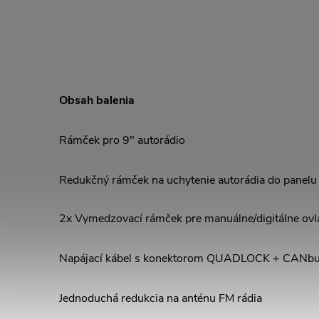
Obsah balenia
Rámček pro 9" autorádio
Redukčný rámček na uchytenie autorádia do panelu 
2x Vymedzovací rámček pre manuálne/digitálne ovlá
Napájací kábel s konektorom QUADLOCK + CANbu
Jednoduchá redukcia na anténu FM rádia