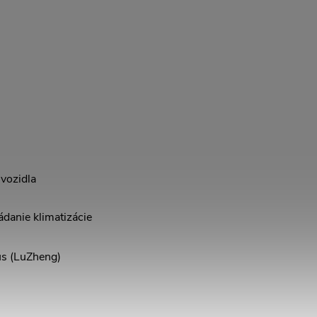
vozidla
danie klimatizácie
s (LuZheng)