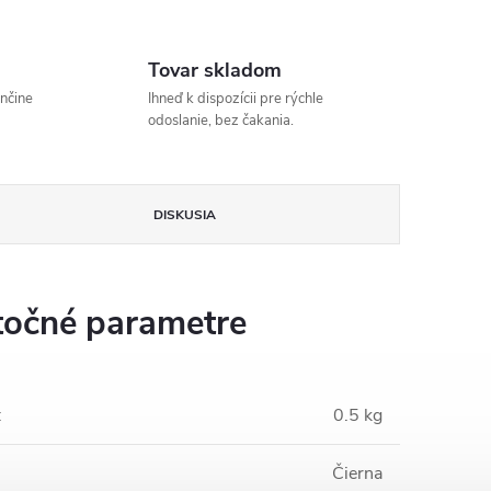
Tovar skladom
enčine
Ihneď k dispozícii pre rýchle
odoslanie, bez čakania.
DISKUSIA
očné parametre
:
0.5 kg
Čierna