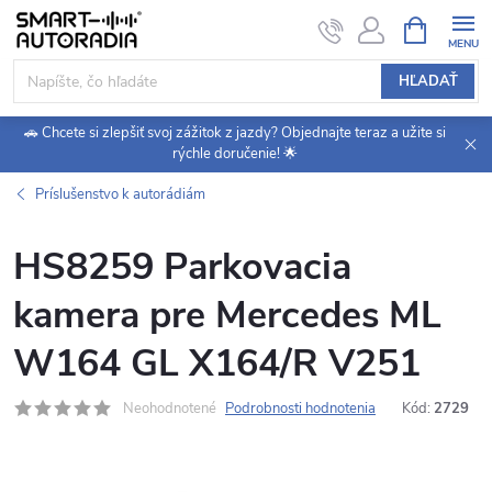
Prejsť
NÁKUPN
KOŠÍK
na
obsah
HĽADAŤ
🚗 Chcete si zlepšiť svoj zážitok z jazdy? Objednajte teraz a užite si
rýchle doručenie! 🌟
Príslušenstvo k autorádiám
HS8259 Parkovacia
kamera pre Mercedes ML
W164 GL X164/R V251
Neohodnotené
Podrobnosti hodnotenia
Kód:
2729