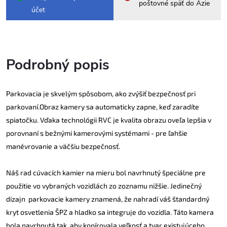
poštovné späť do Ázie
účet
Podrobný popis
Parkovacia je skvelým spôsobom, ako zvýšiť bezpečnosť pri
parkovaní.Obraz kamery sa automaticky zapne, keď zaradíte
spiatočku. Vďaka technológii RVC je kvalita obrazu oveľa lepšia v
porovnaní s bežnými kamerovými systémami - pre ľahšie
manévrovanie a väčšiu bezpečnosť.
Náš rad cúvacích kamier na mieru bol navrhnutý špeciálne pre
použitie vo vybraných vozidlách zo zoznamu nižšie. Jedinečný
dizajn parkovacie kamery znamená, že nahradí váš štandardný
kryt osvetlenia ŠPZ a hladko sa integruje do vozidla. Táto kamera
bola navrhnutá tak, aby kopírovala veľkosť a tvar existujúceho