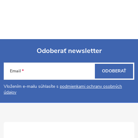
Odoberať newsletter
Z
Email
ODOBERAŤ
á
Vložením e-mailu súhlasíte s
podmienkami ochrany osobných
p
údajov
ä
t