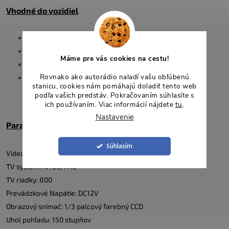
Vhodné do vozidiel
Mercedes GL-Class [X164] (2007-2015)
Mercedes M-Class [W164] (2005-2010)
Máme pre vás cookies na cestu!
Mercedes ML-Class [W164] (2007-2015)
Rovnako ako autorádio naladí vašu obľúbenú
Mercedes R-Class [V251] (2006-2012)
stanicu, cookies nám pomáhajú doladiť tento web
podľa vašich predstáv. Pokračovaním súhlasíte s
ich používaním. Viac informácií nájdete
tu
.
Nastavenie
Parametre
Súhlasím
Video pixel: CVBS
TV systém: NTSC/PAL
TV riadky: 800
Prevádzkové Napätie: DC12V
Obrazový snímač: 1/3 palcový farebný CCD
Uhol pohľadu: 150 stupňov