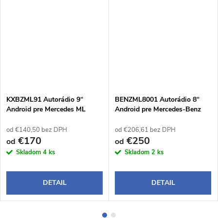
KXBZML91 Autorádio 9“
BENZML8001 Autorádio 8“
Android pre Mercedes ML
Android pre Mercedes-Benz
W164, GL X164
ML W164 / GL X164
od €140,50 bez DPH
od €206,61 bez DPH
€170
€250
od
od
Skladom
4 ks
Skladom
2 ks
DETAIL
DETAIL