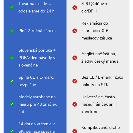
Tovar na sklade →
3-6 týždňov +
odosielame do 24 h
clo/DPH
Reklamácia do
Plná 2-ročná záruka
zahraničia, 0-6
mesiacov záruka
Slovenská ponuka +
Angličtina/čínština,
PDF/video návody v
žiadny český manuál
slovenčine
Spĺňa CE a E-mark,
Bez CE / E-mark, riziko
bezpečné
pokuty na STK
Modely vyrobené na
Univerzálne, často
mieru pre 48 značiek
nesedí rámček ani
áut
konektor
14 dní na vrátenie v
Komplikované, drahé
SK, peniaze späť na