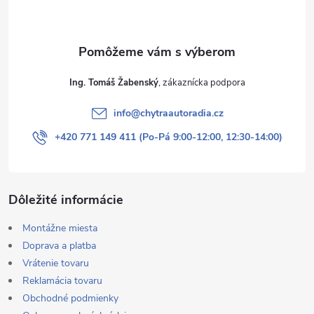
i
e
Ing. Tomáš Žabenský
info
@
chytraautoradia.cz
+420 771 149 411 (Po-Pá 9:00-12:00, 12:30-14:00)
Dôležité informácie
Montážne miesta
Doprava a platba
Vrátenie tovaru
Reklamácia tovaru
Obchodné podmienky