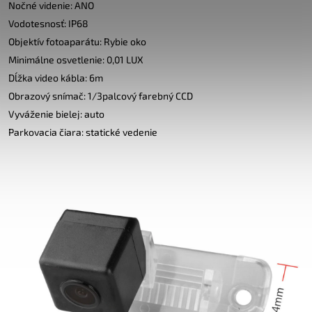
Nočné videnie: ANO
Vodotesnosť: IP68
Objektív fotoaparátu: Rybie oko
Minimálne osvetlenie: 0,01 LUX
Dĺžka video kábla: 6m
Obrazový snímač: 1/3palcový farebný CCD
Vyváženie bielej: auto
Parkovacia čiara: statické vedenie