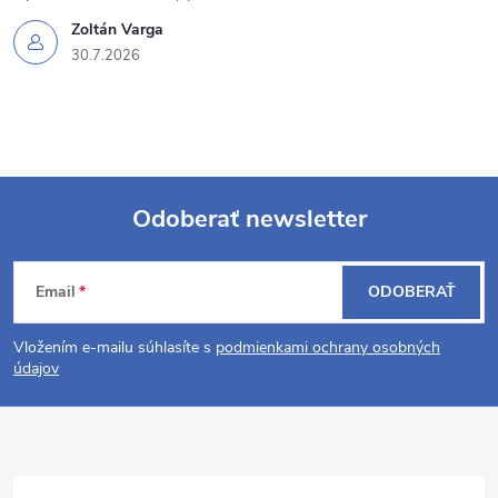
Zoltán Varga
30.7.2026
Odoberať newsletter
Z
Email
ODOBERAŤ
á
Vložením e-mailu súhlasíte s
podmienkami ochrany osobných
p
údajov
ä
t