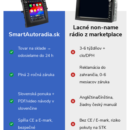
Lacné non-name
SmartAutoradia.sk
rádio z marketplace
Tovar na sklade →
3-6 týždňov +
odosielame do 24 h
clo/DPH
Reklamácia do
Plná 2-ročná záruka
zahraničia, 0-6
mesiacov záruka
Slovenská ponuka +
Angličtina/čínština,
PDF/video návody v
žiadny český manuál
slovenčine
Spĺňa CE a E-mark,
Bez CE / E-mark, riziko
bezpečné
pokuty na STK