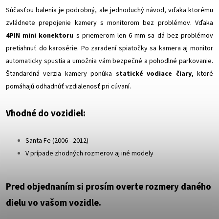
Súčasťou balenia je podrobný, ale jednoduchý návod, vďaka ktorému
zvládnete prepojenie kamery s monitorom bez problémov. Vďaka
4PIN mini konektoru
s priemerom len 6 mm sa dá bez problémov
pretiahnuť do karosérie. Po zaradení spiatočky sa kamera aj monitor
automaticky spustia a umožnia vám bezpečné a pohodlné parkovanie.
Štandardná verzia kamery ponúka
statické vodiace čiary
, ktoré
pomáhajú odhadnúť vzdialenosť pri cúvaní.
Vhodné do vozidiel:
Santa Fe (2006 - 2012)
V prípade zhodných rozmerov aj iné modely
Pred objednaním si prosím overte rozmery daného
dielu vo vašom vozidle.