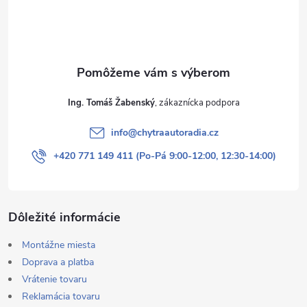
i
e
Ing. Tomáš Žabenský
info
@
chytraautoradia.cz
+420 771 149 411 (Po-Pá 9:00-12:00, 12:30-14:00)
Dôležité informácie
Montážne miesta
Doprava a platba
Vrátenie tovaru
Reklamácia tovaru