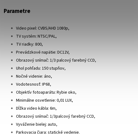
Parametre
Video pixel: CVBS/AHD 1080p,
TV systém: NTSC/PAL,
TV riadky: 800,
Prevádzkové napätie: DC12V,
Obrazový snímač: 1/3 palcový farebný CCD,
Uhol pohľadu: 150 stupňov,
Nočné videnie: áno,
Vodotesnosť: IP68,
Objektív fotoaparátu: Rybie oko,
Minimálne osvetlenie: 0,01 LUX,
Dĺžka video kábla: 6m,
Obrazový snímač: 1/3palcový farebný CCD,
Vyváženie bielej: auto,
Parkovacia čiara: statické vedenie.