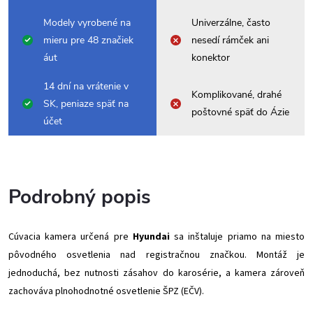
Modely vyrobené na
Univerzálne, často
mieru pre 48 značiek
nesedí rámček ani
áut
konektor
14 dní na vrátenie v
Komplikované, drahé
SK, peniaze späť na
poštovné späť do Ázie
účet
Podrobný popis
Cúvacia kamera určená pre
H
yundai
sa inštaluje priamo na miesto
pôvodného osvetlenia nad registračnou značkou. Montáž je
jednoduchá, bez nutnosti zásahov do karosérie, a kamera zároveň
zachováva plnohodnotné osvetlenie ŠPZ (EČV).