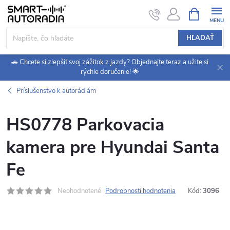
Prejsť
NÁKUPN
KOŠÍK
na
obsah
HĽADAŤ
🚗 Chcete si zlepšiť svoj zážitok z jazdy? Objednajte teraz a užite si
rýchle doručenie! 🌟
Príslušenstvo k autorádiám
HS0778 Parkovacia
kamera pre Hyundai Santa
Fe
Neohodnotené
Podrobnosti hodnotenia
Kód:
3096