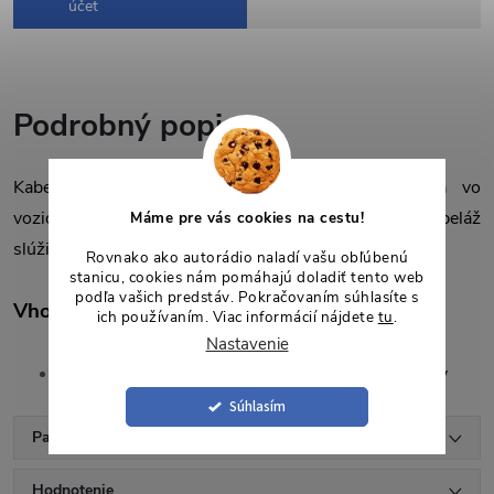
účet
Podrobný popis
Kabeláž slúžiaca na inštaláciu Android autorádia vo
vozidlách Honda Accord 7 s dieselovým motorom. Kabeláž
Máme pre vás cookies na cestu!
slúži na prepojenie továrenského panelu klimatizácie.
Rovnako ako autorádio naladí vašu obľúbenú
stanicu, cookies nám pomáhajú doladiť tento web
podľa vašich predstáv. Pokračovaním súhlasíte s
Vhodné do vozidiel:
ich používaním. Viac informácií nájdete
tu
.
Nastavenie
Honda Accord 7 (2004-2007) - dieselové motory
Súhlasím
Parametre produktu
Hodnotenie