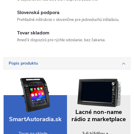
Slovenská podpora
Prehľadné inštrukcie v slovenčine pre jednoduchú inštaláciu.
Tovar skladom
Ihneď k dispozícii pre rýchle odoslanie, bez čakania.
Popis produktu
Lacné non-name
SmartAutoradia.sk
rádio z marketplace
Tovar na sklade →
3-6 týždňov +