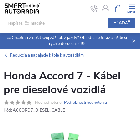
Prejsť
NÁKUPN
KOŠÍK
na
obsah
HĽADAŤ
🚗 Chcete si zlepšiť svoj zážitok z jazdy? Objednajte teraz a užite si
rýchle doručenie! 🌟
Redukcia a napájacie káble k autorádiám
Honda Accord 7 - Kábel
pre dieselové vozidlá
Neohodnotené
Podrobnosti hodnotenia
Kód:
ACCORD7_DIESEL_CABLE