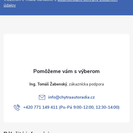
p
údajov
ä
t
i
e
Ing. Tomáš Žabenský
info
@
chytraautoradia.cz
+420 771 149 411 (Po-Pá 9:00-12:00, 12:30-14:00)