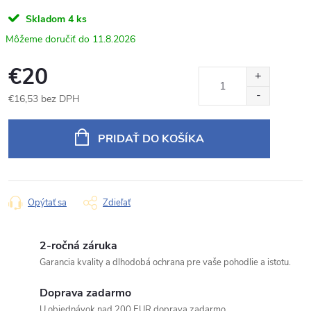
Skladom
4 ks
11.8.2026
€20
€16,53 bez DPH
Jednotková
cena:
PRIDAŤ DO KOŠÍKA
Opýtať sa
Zdieľať
2-ročná záruka
Garancia kvality a dlhodobá ochrana pre vaše pohodlie a istotu.
Doprava zadarmo
U objednávok nad 200 EUR doprava zadarmo.