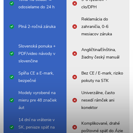
odosielame do 24 h
clo/DPH
Reklamácia do
Plná 2-ročná záruka
zahraničia, 0-6
mesiacov záruka
Slovenská ponuka +
Angličtina/čínština,
PDF/video návody v
žiadny český manuál
slovenčine
Spĺňa CE a E-mark,
Bez CE / E-mark, riziko
bezpečné
pokuty na STK
Modely vyrobené na
Univerzálne, často
mieru pre 48 značiek
nesedí rámček ani
áut
konektor
14 dní na vrátenie v
Komplikované, drahé
SK, peniaze späť na
poštovné späť do Ázie