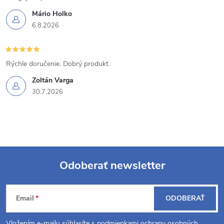
Mário Holko
6.8.2026
Rýchle doručenie. Dobrý produkt.
Zoltán Varga
30.7.2026
Odoberať newsletter
Z
Email
ODOBERAŤ
á
Vložením e-mailu súhlasíte s
podmienkami ochrany osobných