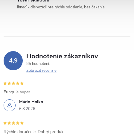
c
Tovar skladom
Ihneď k dispozícii pre rýchle odoslanie, bez čakania.
i
e
p
r
Hodnotenie zákazníkov
v
4,9
85 hodnotení
k
Zobraziť recenzie
y
Funguje super
v
Mário Holko
ý
6.8.2026
p
i
Rýchle doručenie. Dobrý produkt.