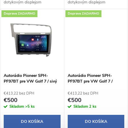
u
dotykovým displejom
dotykovým displejom
k
1280×720 px a praktickým
1280×720 px a praktickým
Doprava ZADARMO
Doprava ZADARMO
otočným potenciometrom
otočným potenciometrom
k
ponúka pohodlné a intuitívne
ponúka pohodlné a intuitívne
t
ovládanie počas jazdy.
ovládanie počas jazdy.
t
Operačný...
Operačný...
o
o
v
v
Autorádio Pioneer SPH-
Autorádio Pioneer SPH-
PF97BT pre VW Golf 7 / sivý
PF97BT pre VW Golf 7 /
rámček
čierny rámček
€413,22 bez DPH
€413,22 bez DPH
€500
€500
Skladom
>5 ks
Skladom
2 ks
DO KOŠÍKA
DO KOŠÍKA