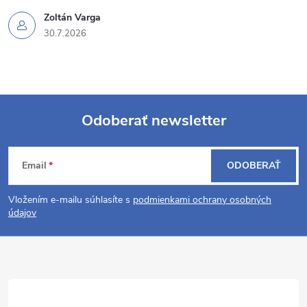
s
Zoltán Varga
30.7.2026
u
Odoberať newsletter
Z
Email
ODOBERAŤ
á
Vložením e-mailu súhlasíte s
podmienkami ochrany osobných
p
údajov
ä
t