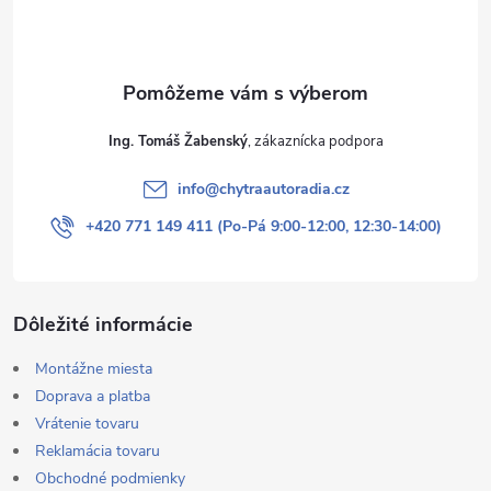
i
e
Ing. Tomáš Žabenský
info
@
chytraautoradia.cz
+420 771 149 411 (Po-Pá 9:00-12:00, 12:30-14:00)
Dôležité informácie
Montážne miesta
Doprava a platba
Vrátenie tovaru
Reklamácia tovaru
Obchodné podmienky