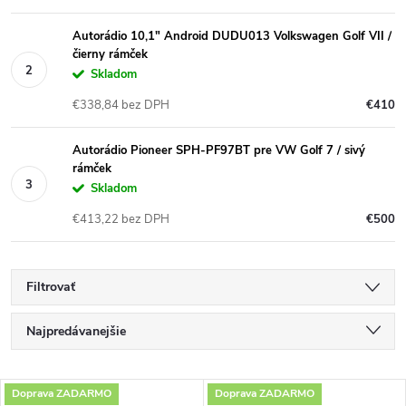
Autorádio 10,1" Android DUDU013 Volkswagen Golf VII /
čierny rámček
Skladom
€338,84 bez DPH
€410
Autorádio Pioneer SPH-PF97BT pre VW Golf 7 / sivý
rámček
Skladom
€413,22 bez DPH
€500
Filtrovať
R
Najpredávanejšie
a
Najlacnejšie
V
Doprava ZADARMO
Doprava ZADARMO
Najdrahšie