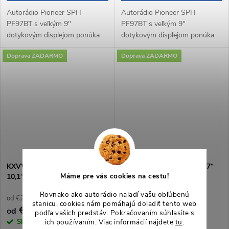
Autorádio Pioneer SPH-
Autorádio Pioneer SPH-
PF97BT s veľkým 9"
PF97BT s veľkým 9"
dotykovým displejom ponúka
dotykovým displejom ponúka
modernú výbavu vrátane
modernú výbavu vrátane
Doprava ZADARMO
Doprava ZADARMO
bezdrôtového Apple CarPlay a
bezdrôtového Apple CarPlay a
Android Auto, Bluetooth
Android Auto, Bluetooth
handsfree, WebLink 3.0 a...
handsfree, WebLink 3.0 a...
KXVWGF7101 Autorádio
VWGF79701 Autorádio 9,7“
Máme pre vás cookies na cestu!
10,1“ Android pre VW Golf 7
Android VW Golf VII
Rovnako ako autorádio naladí vašu obľúbenú
od €206,61 bez DPH
od €231,40 bez DPH
stanicu, cookies nám pomáhajú doladiť tento web
€250
€280
od
od
podľa vašich predstáv. Pokračovaním súhlasíte s
ich používaním. Viac informácií nájdete
tu
.
Skladom
2 ks
Skladom
4 ks