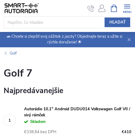
Prejsť
NÁKUPN
KOŠÍK
na
obsah
HĽADAŤ
🚗 Chcete si zlepšiť svoj zážitok z jazdy? Objednajte teraz a užite si
rýchle doručenie! 🌟
Golf
Golf 7
Najpredávanejšie
Autorádio 10,1" Android DUDU014 Volkswagen Golf VII /
sivý rámček
Skladom
€338,84 bez DPH
€410