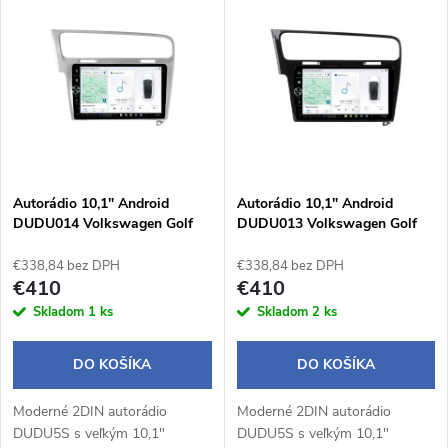
d
ý
Abecedne
e
p
n
i
i
s
e
Autorádio 10,1" Android
Autorádio 10,1" Android
DUDU014 Volkswagen Golf
DUDU013 Volkswagen Golf
p
VII / sivý rámček
VII / čierny rámček
p
€338,84 bez DPH
€338,84 bez DPH
r
€410
€410
r
Skladom
1 ks
Skladom
2 ks
o
o
DO KOŠÍKA
DO KOŠÍKA
d
d
Moderné 2DIN autorádio
Moderné 2DIN autorádio
u
DUDU5S s veľkým 10,1"
DUDU5S s veľkým 10,1"