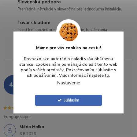
Slovenská podpora
a
Prehľadné inštrukcie v slovenčine pre jednoduchú inštaláciu.
c
Tovar skladom
Ihneď k dispozícii pre rýchle odoslanie, bez čakania.
i
e
Máme pre vás cookies na cestu!
p
Rovnako ako autorádio naladí vašu obľúbenú
stanicu, cookies nám pomáhajú doladiť tento web
r
podľa vašich predstáv. Pokračovaním súhlasíte s
ich používaním. Viac informácií nájdete
tu
.
Hodnotenie zákazníkov
v
Nastavenie
4,9
85 hodnotení
k
Zobraziť recenzie
Súhlasím
y
Funguje super
v
Mário Holko
ý
6.8.2026