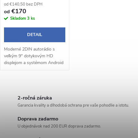
p
od €140,50 bez DPH
r
€170
od
r
Skladom
3 ks
o
o
DETAIL
d
d
Moderné 2DIN autorádio s
u
veľkým 9" dotykovým HD
u
displejom a systémom Android
k
14 prináša pohodlné a
inteligentné ovládanie počas
k
jazdy. Bezdrôtové Apple
t
O
CarPlay a Android Auto...
t
v
2-ročná záruka
o
Garancia kvality a dlhodobá ochrana pre vaše pohodlie a istotu.
o
l
v
Doprava zadarmo
á
v
U objednávok nad 200 EUR doprava zadarmo.
d