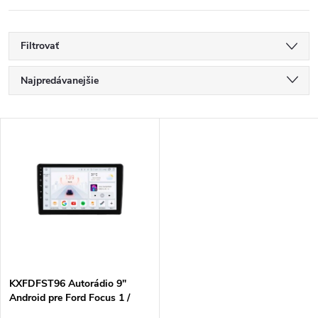
Filtrovať
R
Najpredávanejšie
a
Najlacnejšie
V
Najdrahšie
d
ý
Abecedne
e
p
n
i
i
s
e
KXFDFST96 Autorádio 9"
Android pre Ford Focus 1 /
p
Fiesta 4