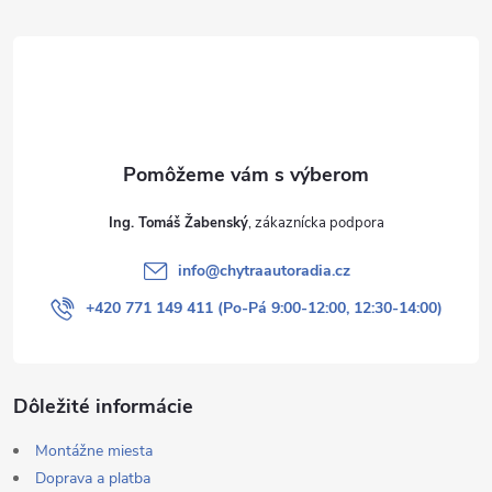
t
i
e
Ing. Tomáš Žabenský
info
@
chytraautoradia.cz
+420 771 149 411 (Po-Pá 9:00-12:00, 12:30-14:00)
Dôležité informácie
Montážne miesta
Doprava a platba