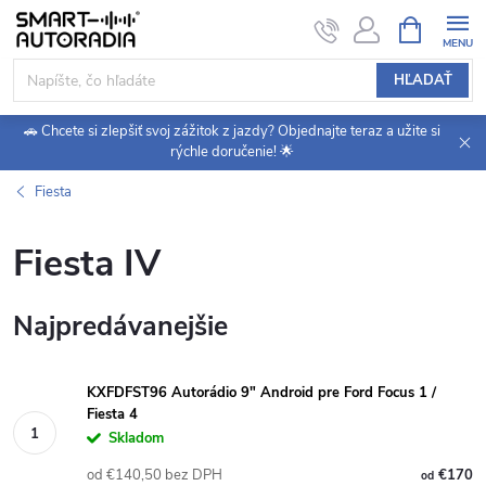
Prejsť
NÁKUPN
KOŠÍK
na
obsah
HĽADAŤ
🚗 Chcete si zlepšiť svoj zážitok z jazdy? Objednajte teraz a užite si
rýchle doručenie! 🌟
Fiesta
Fiesta IV
Najpredávanejšie
KXFDFST96 Autorádio 9" Android pre Ford Focus 1 /
Fiesta 4
Skladom
od €140,50 bez DPH
€170
od