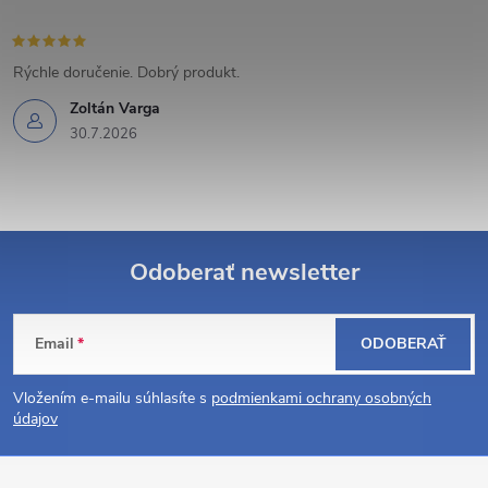
p
i
Rýchle doručenie. Dobrý produkt.
s
Zoltán Varga
30.7.2026
u
Odoberať newsletter
Z
Email
ODOBERAŤ
á
Vložením e-mailu súhlasíte s
podmienkami ochrany osobných
p
údajov
ä