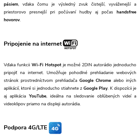
pásiem
, vďaka čomu je výsledný zvuk čistejší, vyváženejší a
priestorovo presnejší pri počúvaní hudby aj počas
handsfree
hovorov
.
Pripojenie na internet
Vďaka funkcii
Wi-Fi Hotspot
je možné 2DIN autorádio jednoducho
pripojiť na internet. Umožňuje pohodlné prehliadanie webových
stránok prostredníctvom prehliadača
Google Chrome
alebo iných
aplikácií, ktoré si jednoducho stiahnete z
Google Play
. K dispozícii je
aj aplikácia
YouTube
, ideálna na sledovanie obľúbených videí a
videoklipov priamo na displeji autorádia.
Podpora 4G/LTE