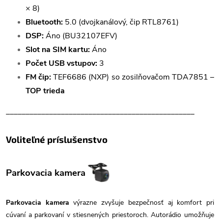
× 8)
Bluetooth:
5.0 (dvojkanálový, čip RTL8761)
DSP:
Áno (BU32107EFV)
Slot na SIM kartu:
Áno
Počet USB vstupov:
3
FM čip:
TEF6686 (NXP) so zosilňovačom TDA7851 –
TOP trieda
________________________________________________
Voliteľné príslušenstvo
Parkovacia kamera
Parkovacia kamera
výrazne zvyšuje bezpečnosť aj komfort pri
cúvaní a parkovaní v stiesnených priestoroch. Autorádio umožňuje