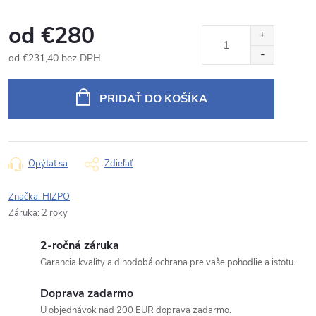
od
€280
od
€231,40
bez DPH
Jednotková
cena:
PRIDAŤ DO KOŠÍKA
Opýtať sa
Zdieľať
Značka:
HIZPO
Záruka
:
2 roky
2-ročná záruka
Garancia kvality a dlhodobá ochrana pre vaše pohodlie a istotu.
Doprava zadarmo
U objednávok nad 200 EUR doprava zadarmo.