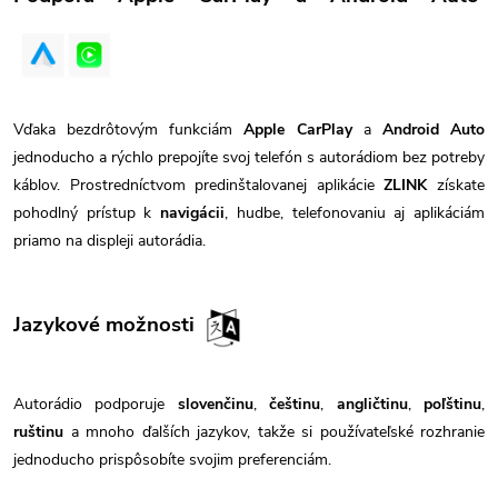
Vďaka bezdrôtovým funkciám
Apple CarPlay
a
Android Auto
jednoducho a rýchlo prepojíte svoj telefón s autorádiom bez potreby
káblov. Prostredníctvom predinštalovanej aplikácie
ZLINK
získate
pohodlný prístup k
navigácii
, hudbe, telefonovaniu aj aplikáciám
priamo na displeji autorádia.
Jazykové možnosti
Autorádio podporuje
slovenčinu
,
češtinu
,
angličtinu
,
poľštinu
,
ruštinu
a mnoho ďalších jazykov, takže si používateľské rozhranie
jednoducho prispôsobíte svojim preferenciám.