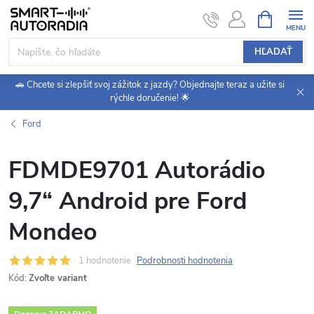
Prejsť
NÁKUPN
KOŠÍK
na
obsah
HĽADAŤ
🚗 Chcete si zlepšiť svoj zážitok z jazdy? Objednajte teraz a užite si
rýchle doručenie! 🌟
Ford
FDMDE9701 Autorádio
9,7“ Android pre Ford
Mondeo
1 hodnotenie
Podrobnosti hodnotenia
Kód:
Zvoľte variant