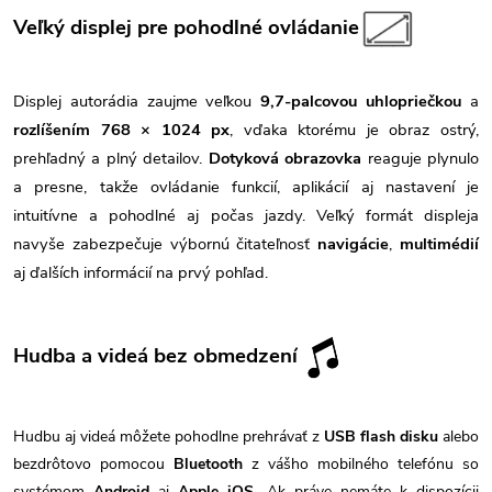
Veľký displej pre pohodlné ovládanie
Displej autorádia zaujme veľkou
9,7-palcovou uhlopriečkou
a
rozlíšením 768 × 1024 px
, vďaka ktorému je obraz ostrý,
prehľadný a plný detailov.
Dotyková obrazovka
reaguje plynulo
a presne, takže ovládanie funkcií, aplikácií aj nastavení je
intuitívne a pohodlné aj počas jazdy. Veľký formát displeja
navyše zabezpečuje výbornú čitateľnosť
navigácie
,
multimédií
aj ďalších informácií na prvý pohľad.
Hudba a videá bez obmedzení
Hudbu aj videá môžete pohodlne prehrávať z
USB flash disku
alebo
bezdrôtovo pomocou
Bluetooth
z vášho mobilného telefónu so
systémom
Android
aj
Apple iOS
. Ak práve nemáte k dispozícii