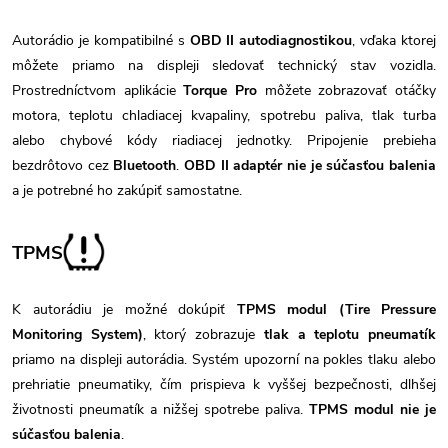
Autorádio je kompatibilné s
OBD II autodiagnostikou
, vďaka ktorej
môžete priamo na displeji sledovať technický stav vozidla.
Prostredníctvom aplikácie
Torque Pro
môžete zobrazovať otáčky
motora, teplotu chladiacej kvapaliny, spotrebu paliva, tlak turba
alebo chybové kódy riadiacej jednotky. Pripojenie prebieha
bezdrôtovo cez
Bluetooth
.
OBD II adaptér nie je súčasťou balenia
a je potrebné ho zakúpiť samostatne.
TPMS
K autorádiu je možné dokúpiť
TPMS modul (Tire Pressure
Monitoring System)
, ktorý zobrazuje
tlak a teplotu pneumatík
priamo na displeji autorádia. Systém upozorní na pokles tlaku alebo
prehriatie pneumatiky, čím prispieva k vyššej bezpečnosti, dlhšej
životnosti pneumatík a nižšej spotrebe paliva.
TPMS modul nie je
súčasťou balenia
.