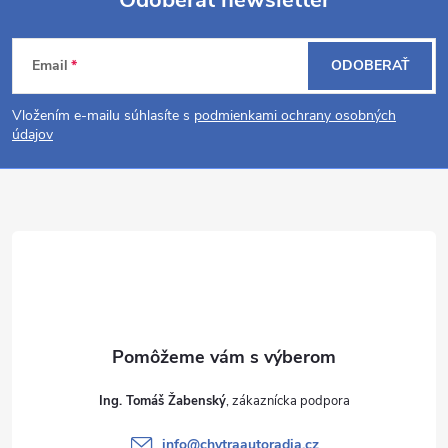
Odoberať newsletter
Z
Email
ODOBERAŤ
á
Vložením e-mailu súhlasíte s
podmienkami ochrany osobných
p
údajov
ä
t
i
e
Ing. Tomáš Žabenský
info
@
chytraautoradia.cz