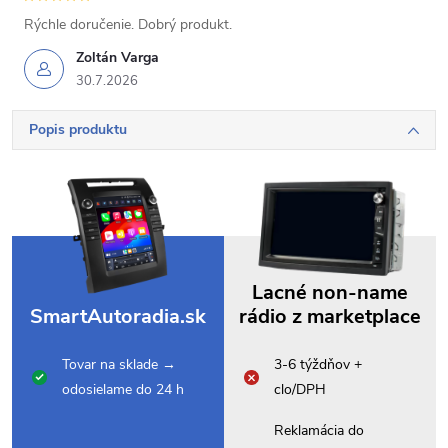
Rýchle doručenie. Dobrý produkt.
Zoltán Varga
30.7.2026
Popis produktu
Lacné non-name
SmartAutoradia.sk
rádio z marketplace
Tovar na sklade →
3-6 týždňov +
odosielame do 24 h
clo/DPH
Reklamácia do