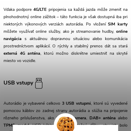
Vďaka podpore
4G/LTE
pripojenia sa každá jazda môže zmeniť na
plnohodnotný online zážitok – táto funkcia je však dostupná iba pri
niektorých výkonových verziách autorádia. Po vložení
SIM karty
môžete využívať online služby, ako je streamovanie hudby,
online
navigácia
s aktuálnou dopravnou situáciou alebo komunikácia
prostredníctvom aplikácií. O rýchly a stabilný prenos dát sa stará
externá 4G anténa
, ktorú možno diskrétne umiestniť na skryté
miesto vo vozidle.
USB vstupy
Autorádio je vybavené celkovo
3 USB vstupmi
, ktoré sú vyvedené
pomocou káblov zo zadnej strany autorádia a slúžia na pripojenie
rôzneho príslušenstva, ako je
DVR kamera
,
DAB+ anténa
alebo
TPMS modul
. USB káble majú dostatočnú dĺžku, aby ich bolo