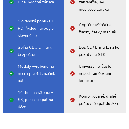
Plná 2-ročná záruka
zahraničia, 0-6
mesiacov záruka
Slovenská ponuka +
Angličtina/čínština,
PDF/video návody v
žiadny český manuál
slovenčine
Spĺňa CE a E-mark,
Bez CE / E-mark, riziko
bezpečné
pokuty na STK
Modely vyrobené na
Univerzálne, často
mieru pre 48 značiek
nesedí rámček ani
áut
konektor
14 dní na vrátenie v
Komplikované, drahé
SK, peniaze späť na
poštovné späť do Ázie
účet