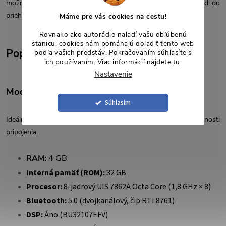
možné vyviesť na vhodné miesto v interiéri vozidla, napríklad do
priehradky pred spolujazdcom.
Máme pre vás cookies na cestu!
Rovnako ako autorádio naladí vašu obľúbenú
stanicu, cookies nám pomáhajú doladiť tento web
Popis jednotlivých výkonových verzií
podľa vašich predstáv. Pokračovaním súhlasíte s
ich používaním. Viac informácií nájdete
tu
.
Nastavenie
Model 4S9701 (4+32 GB) – vyvážený výkon
Súhlasím
Ideálna voľba pre plynulé ovládanie, lepší zvuk a rozšírené možnosti
pripojenia.
RAM:
4 GB
Interná pamäť (ROM):
32 GB
Procesor:
8-jadrový UIS 7862A Octa Core (1,8 GHz × 8)
Bluetooth:
5.0 (dvojkanálový, čip RTL8761)
DSP:
Áno (BU32107EFV)