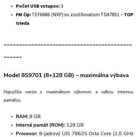
Počet USB vstupov:
3
FM čip:
TEF6686 (NXP) so zosilňovačom TDA7851 –
TOP
trieda
__________________________________________
______
Model 8S9701 (8+128 GB) – maximálna výbava
Najvyššia verzia s maximálnym výkonom a veľkou internou
pamäťou.
RAM:
8 GB
Interná pamäť (ROM):
128 GB
Procesor:
8-jadrový UIS 7862S Octa Core (2,0 GHz