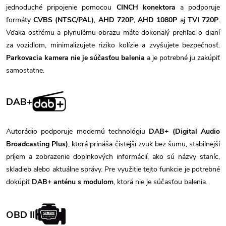
jednoduché pripojenie pomocou
CINCH konektora
a podporuje
formáty
CVBS (NTSC/PAL)
,
AHD 720P
,
AHD 1080P
aj
TVI 720P
.
Vďaka ostrému a plynulému obrazu máte dokonalý prehľad o dianí
za vozidlom, minimalizujete riziko kolízie a zvyšujete bezpečnosť.
Parkovacia kamera nie je súčasťou balenia
a je potrebné ju zakúpiť
samostatne.
DAB+
Autorádio podporuje modernú technológiu
DAB+ (Digital Audio
Broadcasting Plus)
, ktorá prináša čistejší zvuk bez šumu, stabilnejší
príjem a zobrazenie doplnkových informácií, ako sú názvy staníc,
skladieb alebo aktuálne správy. Pre využitie tejto funkcie je potrebné
dokúpiť
DAB+ anténu s modulom
, ktorá nie je súčasťou balenia.
OBD II