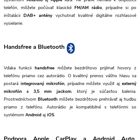
telefón, môžete počúvať klasické
FM/AM rádio
, prípadne si po
inštalácii
DAB+ antény
vychutnať kvalitné digitálne rozhlasové
vysielanie.
Handsfree a Bluetooth
Vďaka funkcii
handsfree
môžete bezdrôtovo prijímať hovory z
telefónu priamo cez autorádio. O kvalitný prenos vášho hlasu sa
postará
integrovaný mikrofón
, prípadne môžete využiť aj
externý
mikrofón s 3,5 mm jackom
, ktorý je súčasťou balenia.
Prostredníctvom
Bluetooth
môžete bezdrôtovo prehrávať aj hudbu
priamo z telefónu. Autorádio je kompatibilné s telefónmi so
systémom
Android
aj
iOS
.
Podpora Apple CarPlay a Android Auto