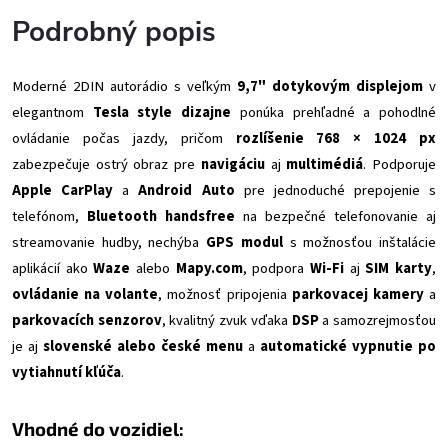
Podrobný popis
Moderné 2DIN autorádio s veľkým
9,7" dotykovým displejom
v
elegantnom
Tesla style dizajne
ponúka prehľadné a pohodlné
ovládanie počas jazdy, pričom
rozlíšenie 768 × 1024 px
zabezpečuje ostrý obraz pre
navigáciu
aj
multimédiá
. Podporuje
Apple CarPlay
a
Android Auto
pre jednoduché prepojenie s
telefónom,
Bluetooth handsfree
na bezpečné telefonovanie aj
streamovanie hudby, nechýba
GPS modul
s možnosťou inštalácie
aplikácií ako
Waze
alebo
Mapy.com
, podpora
Wi-Fi
aj
SIM karty
,
ovládanie na volante
, možnosť pripojenia
parkovacej kamery
a
parkovacích senzorov
, kvalitný zvuk vďaka
DSP
a samozrejmosťou
je aj
slovenské alebo české menu
a
automatické vypnutie po
vytiahnutí kľúča
.
Vhodné do vozidiel: