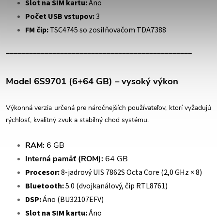
Slot na SIM kartu:
Áno
Počet USB vstupov:
3
FM čip:
TSC4745 so zosilňovačom TDA7388
________________________________________________
Model 6S9701 (6+64 GB) – vysoký výkon
Výkonná verzia určená pre náročnejších používateľov, ktorí vyžadujú
rýchlosť, kvalitný zvuk a stabilný chod systému.
RAM:
6 GB
Interná pamäť (ROM):
64 GB
Procesor:
8-jadrový UIS 7862S Octa Core (2,0 GHz × 8)
Bluetooth:
5.0 (dvojkanálový, čip RTL8761)
DSP:
Áno (BU32107EFV)
Slot na SIM kartu:
Áno