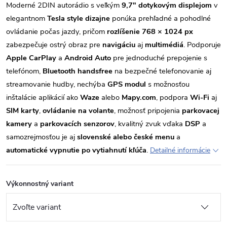
Moderné 2DIN autorádio s veľkým
9,7" dotykovým displejom
v
elegantnom
Tesla style dizajne
ponúka prehľadné a pohodlné
ovládanie počas jazdy, pričom
rozlíšenie 768 × 1024 px
zabezpečuje ostrý obraz pre
navigáciu
aj
multimédiá
. Podporuje
Apple CarPlay
a
Android Auto
pre jednoduché prepojenie s
telefónom,
Bluetooth handsfree
na bezpečné telefonovanie aj
streamovanie hudby, nechýba
GPS modul
s možnosťou
inštalácie aplikácií ako
Waze
alebo
Mapy.com
, podpora
Wi-Fi
aj
SIM karty
,
ovládanie na volante
, možnosť pripojenia
parkovacej
kamery
a
parkovacích senzorov
, kvalitný zvuk vďaka
DSP
a
samozrejmosťou je aj
slovenské alebo české menu
a
automatické vypnutie po vytiahnutí kľúča
.
Detailné informácie
Výkonnostný variant