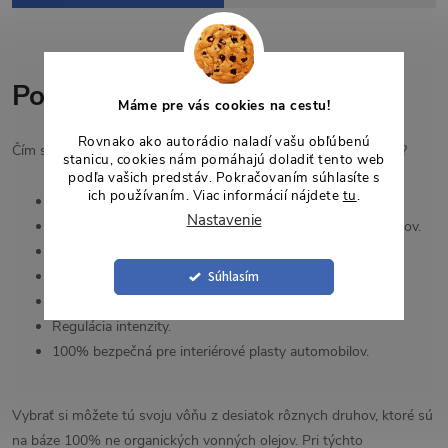
Podrobný popis
Máme pre vás cookies na cestu!
Rovnako ako autorádio naladí vašu obľúbenú
Čím sú voňavé plechovičky
California Car Scents®
výnimočné?
stanicu, cookies nám pomáhajú doladiť tento web
podľa vašich predstáv. Pokračovaním súhlasíte s
ich používaním. Viac informácií nájdete
tu
.
Ekologická a biologicky odbúrateľná.
Nastavenie
Vyrobená zo 100% organických prírodných vonných olejov.
V recyklovateľnom obale.
Súhlasím
Intenzívne a dlhotrvajúce (až 60 dní).
Páčivý dizajn.
Regulácia intenzity.
100% bezpečná pre interiérové ​​plasty automobilov.
Vybrať si môžete tú svoju vôňu z desiatok rôznych druhov, ktoré sú
na báze 100% ne organických vonných olejov. Pri týchto