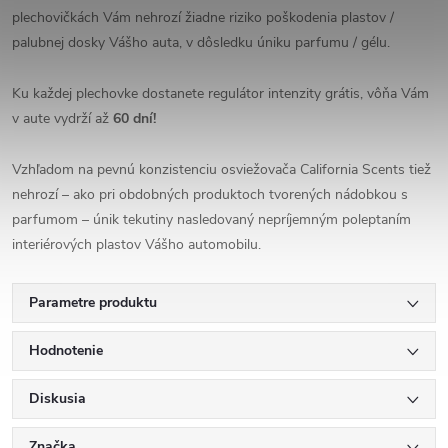
plechovičkách Vám nehrozí žiadne riziko poškodenia plastov /
palubnej dosky Vášho auta, v dôsledku úniku parfumu / gélu.
Ku každej plechovke dostanete regulátor intenzity grátis, vôňa Vám
v aute vydrží až
60 dní!
Vzhľadom na pevnú konzistenciu osviežovača California Scents tiež
nehrozí – ako pri obdobných produktoch tvorených nádobkou s
parfumom – únik tekutiny nasledovaný nepríjemným poleptaním
interiérových plastov Vášho automobilu.
Parametre produktu
Hodnotenie
Diskusia
Značka