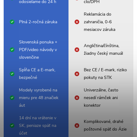
odosielame do 24 h
clo/DPH
Reklamácia do
Plná 2-ročná záruka
zahraničia, 0-6
mesiacov záruka
Slovenská ponuka +
Angličtina/čínština,
PDF/video návody v
žiadny český manuál
slovenčine
Spĺňa CE a E-mark,
Bez CE / E-mark, riziko
bezpečné
pokuty na STK
Modely vyrobené na
Univerzálne, často
mieru pre 48 značiek
nesedí rámček ani
áut
konektor
14 dní na vrátenie v
Komplikované, drahé
SK, peniaze späť na
poštovné späť do Ázie
účet