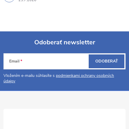
Odoberať newsletter
Z
Email
ODOBERAŤ
á
Vložením e-mailu súhlasíte s
podmienkami ochrany osobných
p
údajov
ä
t
i