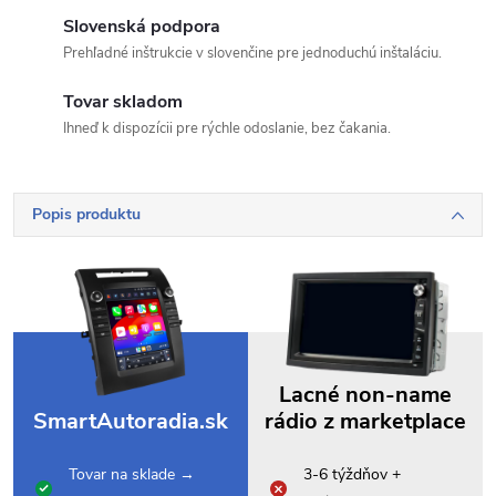
Slovenská podpora
Prehľadné inštrukcie v slovenčine pre jednoduchú inštaláciu.
Tovar skladom
Ihneď k dispozícii pre rýchle odoslanie, bez čakania.
Popis produktu
Lacné non-name
SmartAutoradia.sk
rádio z marketplace
Tovar na sklade →
3-6 týždňov +