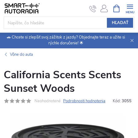
Prejsť
NÁKUPN
KOŠÍK
na
obsah
HĽADAŤ
🚗 Chcete si zlepšiť svoj zážitok z jazdy? Objednajte teraz a užite si
rýchle doručenie! 🌟
Vône do auta
California Scents Scents
Sunset Woods
Neohodnotené
Podrobnosti hodnotenia
Kód:
3055