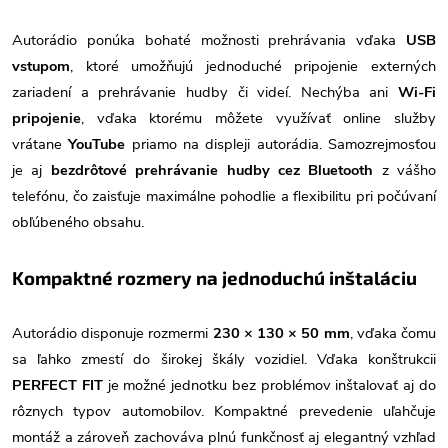
Autorádio ponúka bohaté možnosti prehrávania vďaka
USB
vstupom
, ktoré umožňujú jednoduché pripojenie externých
zariadení a prehrávanie hudby či videí. Nechýba ani
Wi-Fi
pripojenie
, vďaka ktorému môžete využívať online služby
vrátane
YouTube
priamo na displeji autorádia. Samozrejmosťou
je aj
bezdrôtové prehrávanie hudby cez Bluetooth
z vášho
telefónu, čo zaisťuje maximálne pohodlie a flexibilitu pri počúvaní
obľúbeného obsahu.
Kompaktné rozmery na jednoduchú inštaláciu
Autorádio disponuje rozmermi
230 × 130 × 50 mm
, vďaka čomu
sa ľahko zmestí do širokej škály vozidiel. Vďaka konštrukcii
PERFECT FIT
je možné jednotku bez problémov inštalovať aj do
rôznych typov automobilov. Kompaktné prevedenie uľahčuje
montáž a zároveň zachováva plnú funkčnosť aj elegantný vzhľad