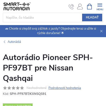
Prejsť
NÁKUPN
KOŠÍK
na
obsah
HĽADAŤ
🚗 Chcete si zlepšiť svoj zážitok z jazdy? Objednajte teraz a užite si
rýchle doručenie! 🌟
Autorádiá
Autorádio Pioneer SPH-
PF97BT pre Nissan
Qashqai
Neohodnotené
Podrobnosti hodnotenia
Kód:
SPH-PF97BT/KXNSQS91