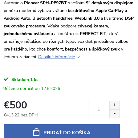
Autorádio
Pioneer SPH-PF97BT
s veľkým
9" dotykovým displejom
ponúka modernú výbavu vrátane
bezdrôtového Apple CarPlay a
Android Auto
,
Bluetooth handsfree
,
WebLink 3.0
a kvalitného
DSP
zvukového procesora
. Vďaka podpore
cúvacej kamery
,
jednoduchému ovládaniu
a konštrukcii
PERFECT FIT
, ktorá
umožňuje inštaláciu do rôznych typov vozidiel, je ideálnou voľbou
pre každého, kto chce
komfort, bezpečnosť a špičkový zvuk
v
jednom zariadení.
Detailné informácie
Skladom
1 ks
12.8.2026
€500
€413,22 bez DPH
Jednotková
cena:
PRIDAŤ DO KOŠÍKA