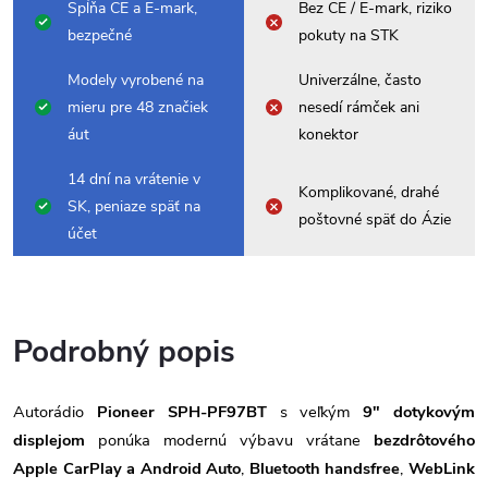
Spĺňa CE a E-mark,
Bez CE / E-mark, riziko
bezpečné
pokuty na STK
Modely vyrobené na
Univerzálne, často
mieru pre 48 značiek
nesedí rámček ani
áut
konektor
14 dní na vrátenie v
Komplikované, drahé
SK, peniaze späť na
poštovné späť do Ázie
účet
Podrobný popis
Autorádio
Pioneer SPH-PF97BT
s veľkým
9" dotykovým
displejom
ponúka modernú výbavu vrátane
bezdrôtového
Apple CarPlay a Android Auto
,
Bluetooth handsfree
,
WebLink