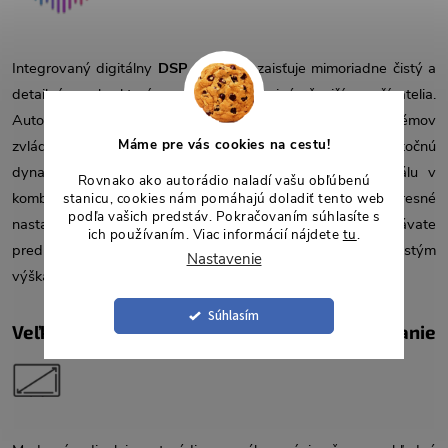
Integrovaný digitálny
DSP procesor
zaisťuje mimoriadne čistý a
detailný zvuk, ktorý ocenia aj tí najnáročnejší používatelia.
Autorádio ponúka výkon
4×50 W
, vďaka čomu bez problémov
Máme pre vás cookies na cestu!
zvládne aj výkonnejšie reproduktory a poskytne dostatočnú
dynamiku v každej situácii. Pokročilé spracovanie signálu v
Rovnako ako autorádio naladí vašu obľúbenú
kombinácii s
13-pásmovým ekvalizérom
umožňuje presné
stanicu, cookies nám pomáhajú doladiť tento web
podľa vašich predstáv. Pokračovaním súhlasíte s
nastavenie zvuku podľa osobných preferencií, či už dávate
ich používaním. Viac informácií nájdete
tu
.
prednosť výrazným basom, vyváženým stredom alebo čistým
Nastavenie
výškam.
Súhlasím
Veľký dotykový displej na pohodlné ovládanie