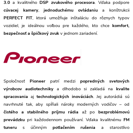
3.0
a kvalitného
DSP zvukového procesora
. Vďaka podpore
cúvacej kamery
,
jednoduchému ovládaniu
a konštrukcii
PERFECT FIT
, ktorá umožňuje inštaláciu do rôznych typov
vozidiel, je ideálnou voľbou pre každého, kto chce
komfort,
bezpečnosť a špičkový zvuk
v jednom zariadení.
Spoločnosť
Pioneer
patrí medzi
popredných svetových
výrobcov audiotechniky
a dlhodobo si zakladá na
kvalite
spracovania
aj
technologických inováciách
. Jej autorádiá sú
navrhnuté tak, aby spĺňali nároky moderných vodičov – od
čistého a stabilného príjmu rádia
až po
bezproblémovú
prevádzku
pri každodennom používaní. Vďaka kvalitnému
FM
tuneru
s účinným
potlačením rušenia
a starostlivo