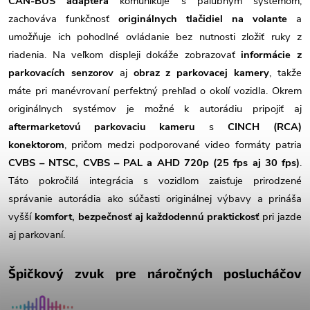
CAN-BUS adaptéra
komunikuje s palubným systémom,
zachováva funkčnosť
originálnych tlačidiel na volante
a
umožňuje ich pohodlné ovládanie bez nutnosti zložiť ruky z
riadenia. Na veľkom displeji dokáže zobrazovať
informácie z
parkovacích senzorov
aj
obraz z parkovacej kamery
, takže
máte pri manévrovaní perfektný prehľad o okolí vozidla. Okrem
originálnych systémov je možné k autorádiu pripojiť aj
aftermarketovú parkovaciu kameru
s
CINCH (RCA)
konektorom
, pričom medzi podporované video formáty patria
CVBS – NTSC, CVBS – PAL a AHD 720p (25 fps aj 30 fps)
.
Táto pokročilá integrácia s vozidlom zaisťuje prirodzené
správanie autorádia ako súčasti originálnej výbavy a prináša
vyšší
komfort, bezpečnosť aj každodennú praktickosť
pri jazde
aj parkovaní.
Špičkový zvuk pre náročných poslucháčov