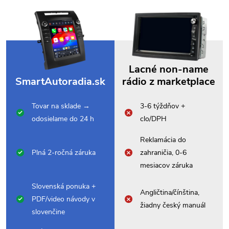
Lacné non-name
SmartAutoradia.sk
rádio z marketplace
Tovar na sklade →
3-6 týždňov +
odosielame do 24 h
clo/DPH
Reklamácia do
Plná 2-ročná záruka
zahraničia, 0-6
mesiacov záruka
Slovenská ponuka +
Angličtina/čínština,
PDF/video návody v
žiadny český manuál
slovenčine