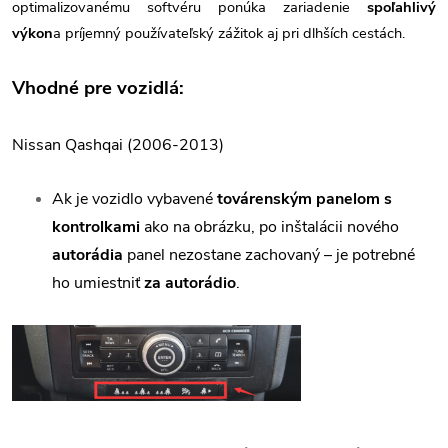
optimalizovanému softvéru ponúka zariadenie
spoľahlivý
výkon
a príjemný používateľský zážitok aj pri dlhších cestách.
Vhodné pre vozidlá:
Nissan Qashqai (2006-2013)
Ak je vozidlo vybavené
továrenským panelom s
kontrolkami
ako na obrázku, po inštalácii nového
autorádia
panel nezostane zachovaný – je potrebné
ho umiestniť
za autorádio
.