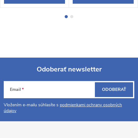
Odoberať newsletter
Z
Email
ODOBERAŤ
á
Vložením e-mailu súhlasíte s
podmienkami ochrany osobných
p
údajov
ä