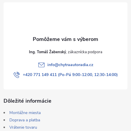
t
i
e
Ing. Tomáš Žabenský
info
@
chytraautoradia.cz
+420 771 149 411 (Po-Pá 9:00-12:00, 12:30-14:00)
Dôležité informácie
Montážne miesta
Doprava a platba
Vrátenie tovaru