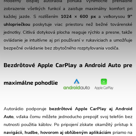
Moderný displej autorádia ponúka výnimočne prehľadné
zobrazenie všetkých funkcií a zaisťuje maximálny komfort pri
každej jazde. S rozlíšením
1024 × 600 px
a veľkorysou
9"
uhlopriečkou
poskytuje viac priestoru než bežné továrenské
jednotky. Citlivá dotyková plocha reaguje rýchlo a presne, takže
ovládanie je intuitívne aj pri používaní v rukaviciach a umožňuje
bezpečné ovládanie bez zbytočného rozptyľovania vodiča.
Bezdrôtové Apple CarPlay a Android Auto pre
maximálne pohodlie
Autorádio podporuje
bezdrôtové Apple CarPlay aj Android
Auto
, vďaka čomu môžete jednoducho prepojiť svoj telefón bez
nutnosti použitia káblov. Po pripojení získate okamžitý prístup k
navigácii, hudbe, hovorom aj obľúbeným aplikáciám
priamo na