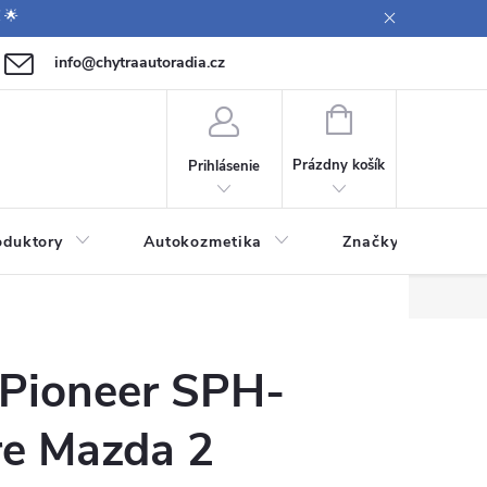
 🌟
info@chytraautoradia.cz
0 771 149 411 (Po-Pá 9:00-12:00, 12:30-14:00)
NÁKUPNÝ
KOŠÍK
Prázdny košík
Prihlásenie
oduktory
Autokozmetika
Značky
 Pioneer SPH-
e Mazda 2