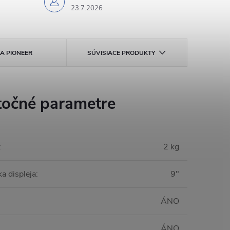
23.7.2026
KA
PIONEER
SÚVISIACE PRODUKTY
očné parametre
:
2 kg
a displeja
:
9"
ÁNO
ÁNO