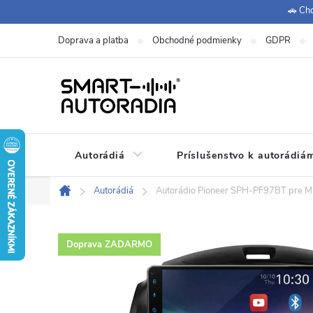
Prejsť
🚗 Chc
na
Doprava a platba
Obchodné podmienky
GDPR
obsah
Autorádiá
Príslušenstvo k autorádiá
+420 771 149 411 (Po-Pá
Zákaznícka podpora:
Autorádiá
Autorádio Pioneer SPH-PF97BT pre M
Domov
Doprava ZADARMO