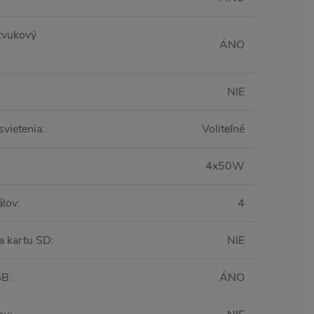
 zvukový
ÁNO
NIE
svietenia
:
Voliteľné
:
4x50W
álov
:
4
a kartu SD
:
NIE
SB
:
ÁNO