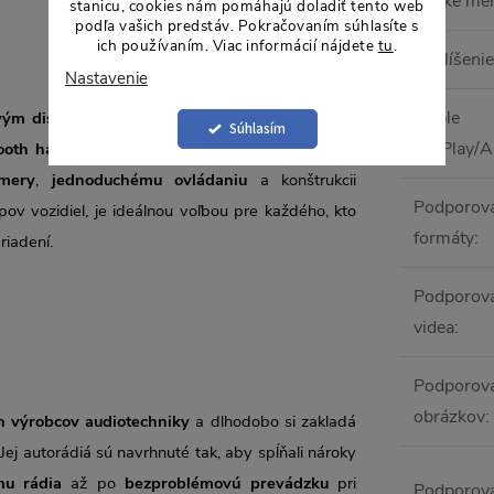
České me
stanicu, cookies nám pomáhajú doladiť tento web
podľa vašich predstáv. Pokračovaním súhlasíte s
ich používaním. Viac informácií nájdete
tu
.
Rozlíšenie
Nastavenie
Apple
vým displejom
ponúka modernú výbavu vrátane
Súhlasím
CarPlay/A
ooth handsfree
,
WebLink 3.0
a kvalitného
DSP
amery
,
jednoduchému ovládaniu
a konštrukcii
Podporov
pov vozidiel, je ideálnou voľbou pre každého, kto
formáty
:
riadení.
Podporova
videa
:
Podporova
obrázkov
:
 výrobcov audiotechniky
a dlhodobo si zakladá
 Jej autorádiá sú navrhnuté tak, aby spĺňali nároky
mu rádia
až po
bezproblémovú prevádzku
pri
Podporova