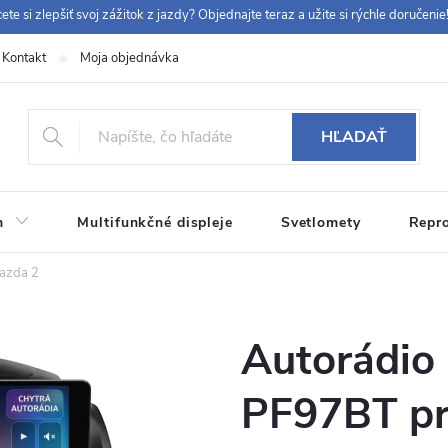
ete si zlepšiť svoj zážitok z jazdy? Objednajte teraz a užite si rýchle doručenie!
Kontakt
Moja objednávka
+42
HĽADAŤ
m
Multifunkčné displeje
Svetlomety
Repr
 9:00-12:00, 12:30-14:00)
info@chytraautoradia.cz
azda 2
Autorádio
PF97BT pr