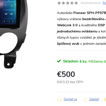
Neohodnotené
Po
Autorádio
Pioneer SPH-PF97
výbavu vrátane
bezdrôtového 
WebLink 3.0
a kvalitného
DSP 
jednoduchému ovládaniu
a kon
rôznych typov vozidiel, je ideá
špičkový zvuk
v jednom zariade
Skladom
4 ks
€500
€413,22 bez DPH
Jednotková
cena:
Opýtať sa
Zdieľať