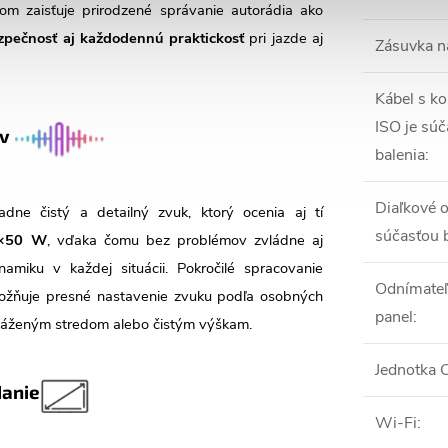
dlom zaisťuje prirodzené správanie autorádia ako
zpečnosť aj každodennú praktickosť
pri jazde aj
Zásuvka n
Kábel s k
ISO je sú
ov
balenia
:
Diaľkové o
adne čistý a detailný zvuk, ktorý ocenia aj tí
súčasťou 
×50 W
, vďaka čomu bez problémov zvládne aj
amiku v každej situácii. Pokročilé spracovanie
Odnímateľ
žňuje presné nastavenie zvuku podľa osobných
panel
:
yváženým stredom alebo čistým výškam.
Jednotka
danie
Wi-Fi
: