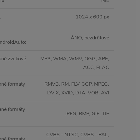
nu
:
NIE
:
1024 x 600 px
ÁNO, bezdrôtové
ndroidAuto
:
ané zvukové
MP3, WMA, WMV, OGG, APE,
ACC, FLAC
né formáty
RMVB, RM, FLV, 3GP, MPEG,
DVIX, XVID, DTA, VOB, AVI
né formáty
JPEG, BMP, GIF, TIF
CVBS - NTSC, CVBS - PAL,
né formáty