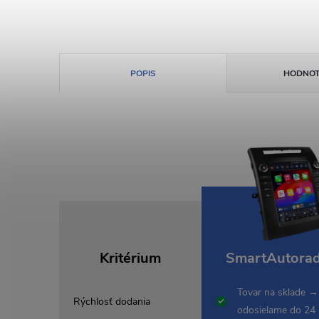
POPIS
HODNOT
Kritérium
SmartAutorad
Tovar na sklade →
Rýchlosť dodania
odosielame do 24