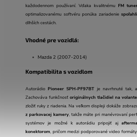
každodennom používaní. Vďaka kvalitnému
FM tune
optimalizovanému softvéru ponúka zariadenie
spoľahl
dlhších cestách.
Vhodné pre vozidlá:
Mazda 2 (2007-2014)
Kompatibilita s vozidlom
Autorádio
Pioneer SPH-PF97BT
je navrhnuté tak, a
Zachováva funkčnosť
originálnych tlačidiel na volante
zložiť ruky z riadenia. Na veľkom displeji dokáže zobra
z parkovacej kamery
, takže máte pri manévrovaní perf
systémov je možné k autorádiu pripojiť aj
afterm
konektorom
, pričom medzi podporované video formáty