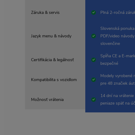
Záruka & servis
Plná 2-ročná záru
Slovenská ponuka
Jazyk menu & návody
PDF/video návody
slovenčine
Spĺňa CE a E-mark
Certifikácia & legálnosť
bezpečné
Modely vyrobené 
Kompatibilita s vozidlom
pre 48 značiek áut
14 dní na vrátenie
Možnosť vrátenia
peniaze späť na ú