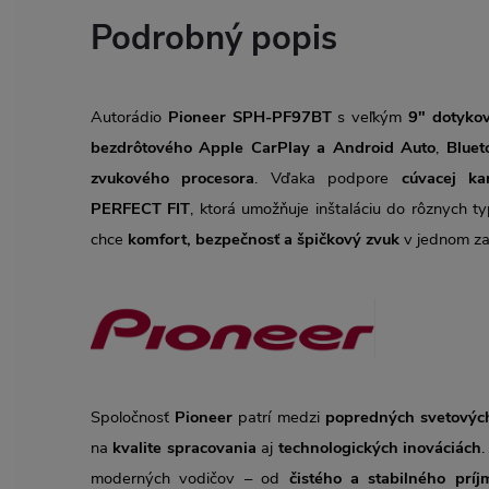
Podrobný popis
Autorádio
Pioneer SPH-PF97BT
s veľkým
9" dotyko
bezdrôtového Apple CarPlay a Android Auto
,
Bluet
zvukového procesora
. Vďaka podpore
cúvacej k
PERFECT FIT
, ktorá umožňuje inštaláciu do rôznych ty
chce
komfort, bezpečnosť a špičkový zvuk
v jednom za
Spoločnosť
Pioneer
patrí medzi
popredných svetových
na
kvalite spracovania
aj
technologických inováciách
.
moderných vodičov – od
čistého a stabilného príj