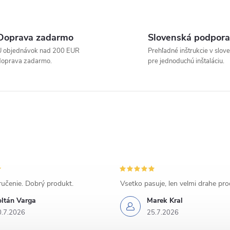
Doprava zadarmo
Slovenská podpora
U objednávok nad 200 EUR
Prehľadné inštrukcie v slov
doprava zadarmo.
pre jednoduchú inštaláciu.
učenie. Dobrý produkt.
Vsetko pasuje, len velmi drahe pr
oltán Varga
Marek Kral
0.7.2026
25.7.2026