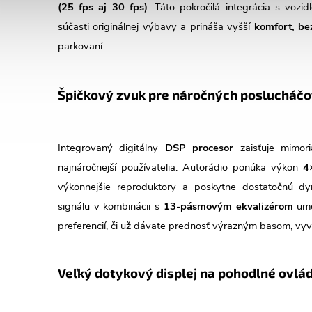
(25 fps aj 30 fps)
. Táto pokročilá integrácia s vozi
súčasti originálnej výbavy a prináša vyšší
komfort, be
parkovaní.
Špičkový zvuk pre náročných poslucháč
Integrovaný digitálny
DSP procesor
zaisťuje mimori
najnáročnejší používatelia. Autorádio ponúka výkon
4
výkonnejšie reproduktory a poskytne dostatočnú dyn
signálu v kombinácii s
13-pásmovým ekvalizérom
umo
preferencií, či už dávate prednosť výrazným basom, v
Veľký dotykový displej na pohodlné ovlá