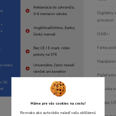
Reklamácia do zahraničia,
ka
Digitálny
0-6 mesiacov záruka
procesor
:
 +
Angličtina/čínština, žiadny
 v
DAB+
:
český manuál
Farba pod
,
Bez CE / E-mark, riziko
pokuty na STK
Napájanie
na mieru
Univerzálne, často nesedí
rámček ani konektor
Počet kan
 v SK,
Komplikované, drahé
Zásuvka n
čet
poštovné späť do Ázie
Vstupy U
Máme pre vás cookies na cestu!
Rovnako ako autorádio naladí vašu obľúbenú