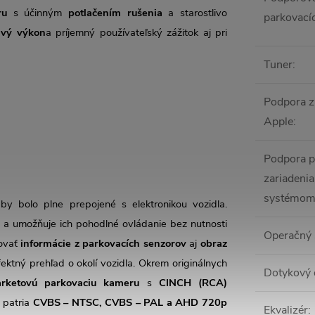
ru
s účinným
potlačením rušenia
a starostlivo
parkovací
ivý výkon
a príjemný používateľský zážitok aj pri
Tuner
:
Podpora z
Apple
:
Podpora p
zariadenia
systémom
by bolo plne prepojené s elektronikou vozidla.
a umožňuje ich pohodlné ovládanie bez nutnosti
Operačný
zovať
informácie z parkovacích senzorov
aj
obraz
ektný prehľad o okolí vozidla. Okrem originálnych
Dotykový 
arketovú parkovaciu kameru
s
CINCH (RCA)
 patria
CVBS – NTSC, CVBS – PAL a AHD 720p
Ekvalizér
: