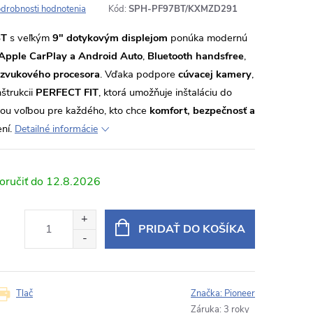
drobnosti hodnotenia
Kód:
SPH-PF97BT/KXMZD291
BT
s veľkým
9" dotykovým displejom
ponúka modernú
Apple CarPlay a Android Auto
,
Bluetooth handsfree
,
zvukového procesora
. Vďaka podpore
cúvacej kamery
,
štrukcii
PERFECT FIT
, ktorá umožňuje inštaláciu do
lnou voľbou pre každého, kto chce
komfort, bezpečnosť a
ní.
Detailné informácie
12.8.2026
PRIDAŤ DO KOŠÍKA
Tlač
Značka:
Pioneer
Záruka
:
3 roky