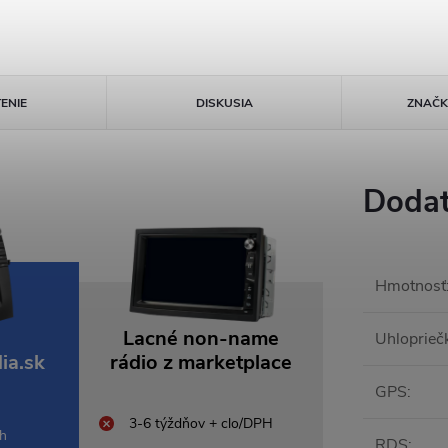
ENIE
DISKUSIA
ZNAČ
Dodat
Hmotnosť
Lacné non-name
Uhlopriečk
ia.sk
rádio z marketplace
GPS
:
3-6 týždňov + clo/DPH
 h
RDS
: