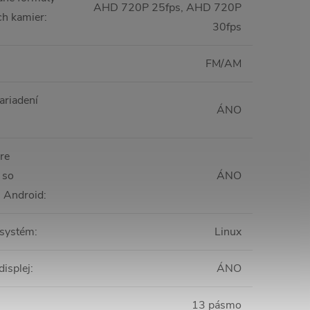
AHD 720P 25fps, AHD 720P
ch kamier
:
30fps
FM/AM
ariadení
ÁNO
re
 so
ÁNO
 Android
:
 systém
:
Linux
displej
:
ÁNO
13 pásmo