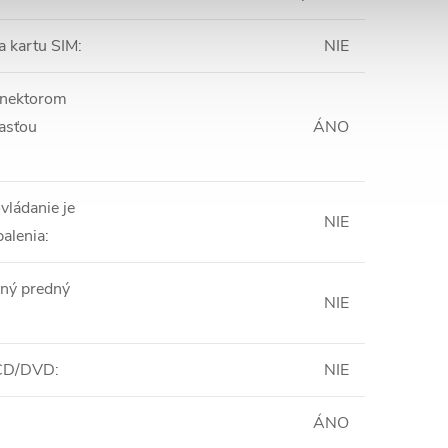
a kartu SIM
:
NIE
onektorom
časťou
ÁNO
vládanie je
NIE
balenia
:
ný predný
NIE
 CD/DVD
:
NIE
ÁNO