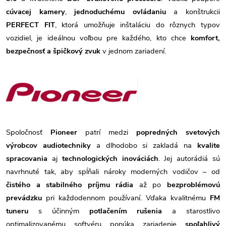
cúvacej kamery
,
jednoduchému ovládaniu
a konštrukcii
PERFECT FIT
, ktorá umožňuje inštaláciu do rôznych typov
vozidiel, je ideálnou voľbou pre každého, kto chce
komfort,
bezpečnosť a špičkový zvuk
v jednom zariadení.
Spoločnosť
Pioneer
patrí medzi
popredných svetových
výrobcov audiotechniky
a dlhodobo si zakladá na
kvalite
spracovania
aj
technologických inováciách
. Jej autorádiá sú
navrhnuté tak, aby spĺňali nároky moderných vodičov – od
čistého a stabilného príjmu rádia
až po
bezproblémovú
prevádzku
pri každodennom používaní. Vďaka kvalitnému
FM
tuneru
s účinným
potlačením rušenia
a starostlivo
optimalizovanému softvéru ponúka zariadenie
spoľahlivý