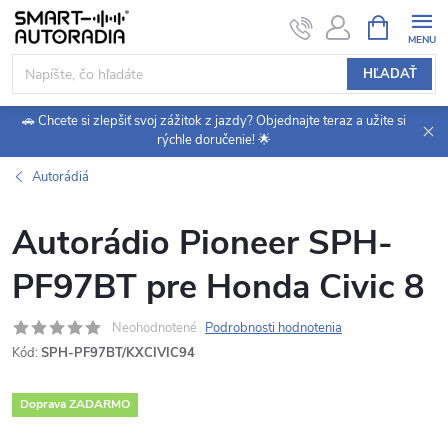
Prejsť
NÁKUPN
KOŠÍK
na
obsah
HĽADAŤ
🚗 Chcete si zlepšiť svoj zážitok z jazdy? Objednajte teraz a užite si
rýchle doručenie! 🌟
Autorádiá
Autorádio Pioneer SPH-
PF97BT pre Honda Civic 8
Neohodnotené
Podrobnosti hodnotenia
Kód:
SPH-PF97BT/KXCIVIC94
Doprava ZADARMO