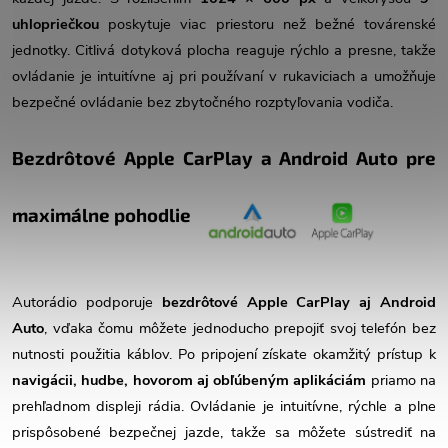
uhlopriečkou
poskytuje viac priestoru než bežné továrenské
jednotky. Citlivá dotyková plocha reaguje rýchlo a presne, takže
ovládanie je intuitívne aj pri používaní v rukaviciach a umožňuje
bezpečné ovládanie bez zbytočného rozptyľovania vodiča.
Bezdrôtové Apple CarPlay a Android Auto pre
maximálne pohodlie
Autorádio podporuje
bezdrôtové Apple CarPlay aj Android
Auto
, vďaka čomu môžete jednoducho prepojiť svoj telefón bez
nutnosti použitia káblov. Po pripojení získate okamžitý prístup k
navigácii, hudbe, hovorom aj obľúbeným aplikáciám
priamo na
prehľadnom displeji rádia. Ovládanie je intuitívne, rýchle a plne
prispôsobené bezpečnej jazde, takže sa môžete sústrediť na