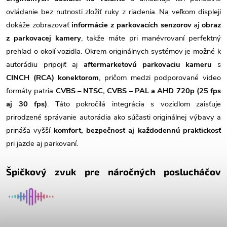
ovládanie bez nutnosti zložiť ruky z riadenia. Na veľkom displeji
dokáže zobrazovať
informácie z parkovacích senzorov
aj
obraz
z parkovacej kamery
, takže máte pri manévrovaní perfektný
prehľad o okolí vozidla. Okrem originálnych systémov je možné k
autorádiu pripojiť aj
aftermarketovú parkovaciu kameru
s
CINCH (RCA) konektorom
, pričom medzi podporované video
formáty patria
CVBS – NTSC, CVBS – PAL a AHD 720p (25 fps
aj 30 fps)
. Táto pokročilá integrácia s vozidlom zaisťuje
prirodzené správanie autorádia ako súčasti originálnej výbavy a
prináša vyšší
komfort, bezpečnosť aj každodennú praktickosť
pri jazde aj parkovaní.
Špičkový zvuk pre náročných poslucháčov