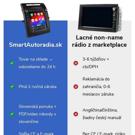
Lacné non-name
SmartAutoradia.sk
rádio z marketplace
Tovar na sklade →
3-6 týždňov +
odosielame do 24 h
clo/DPH
Reklamácia do
Plná 2-ročná záruka
zahraničia, 0-6
mesiacov záruka
Slovenská ponuka +
Angličtina/čínština,
PDF/video návody v
žiadny český manuál
slovenčine
Spĺňa CE a E-mark,
Bez CE / E-mark, riziko