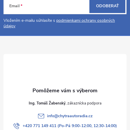
Z
Email
ODOBERAŤ
á
Vložením e-mailu súhlasíte s
podmienkami ochrany osobných
p
údajov
ä
t
i
e
Ing. Tomáš Žabenský
info
@
chytraautoradia.cz
+420 771 149 411 (Po-Pá 9:00-12:00, 12:30-14:00)