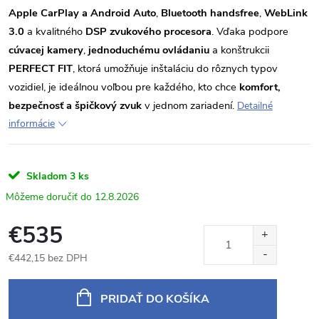
Apple CarPlay a Android Auto
,
Bluetooth handsfree
,
WebLink
3.0
a kvalitného
DSP zvukového procesora
. Vďaka podpore
cúvacej kamery
,
jednoduchému ovládaniu
a konštrukcii
PERFECT FIT
, ktorá umožňuje inštaláciu do rôznych typov
vozidiel, je ideálnou voľbou pre každého, kto chce
komfort,
bezpečnosť a špičkový zvuk
v jednom zariadení.
Detailné
informácie
Skladom
3 ks
12.8.2026
€535
€442,15 bez DPH
Jednotková
cena:
PRIDAŤ DO KOŠÍKA