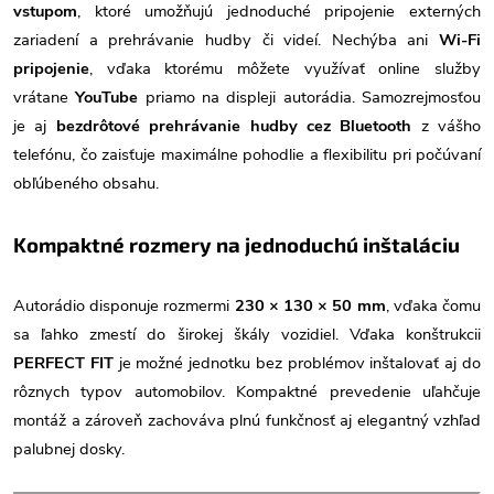
vstupom
, ktoré umožňujú jednoduché pripojenie externých
zariadení a prehrávanie hudby či videí. Nechýba ani
Wi-Fi
pripojenie
, vďaka ktorému môžete využívať online služby
vrátane
YouTube
priamo na displeji autorádia. Samozrejmosťou
je aj
bezdrôtové prehrávanie hudby cez Bluetooth
z vášho
telefónu, čo zaisťuje maximálne pohodlie a flexibilitu pri počúvaní
obľúbeného obsahu.
Kompaktné rozmery na jednoduchú inštaláciu
Autorádio disponuje rozmermi
230 × 130 × 50 mm
, vďaka čomu
sa ľahko zmestí do širokej škály vozidiel. Vďaka konštrukcii
PERFECT FIT
je možné jednotku bez problémov inštalovať aj do
rôznych typov automobilov. Kompaktné prevedenie uľahčuje
montáž a zároveň zachováva plnú funkčnosť aj elegantný vzhľad
palubnej dosky.