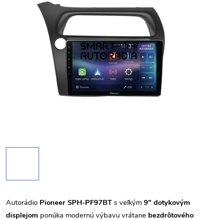
Autorádio
Pioneer SPH-PF97BT
s veľkým
9" dotykovým
displejom
ponúka modernú výbavu vrátane
bezdrôtového