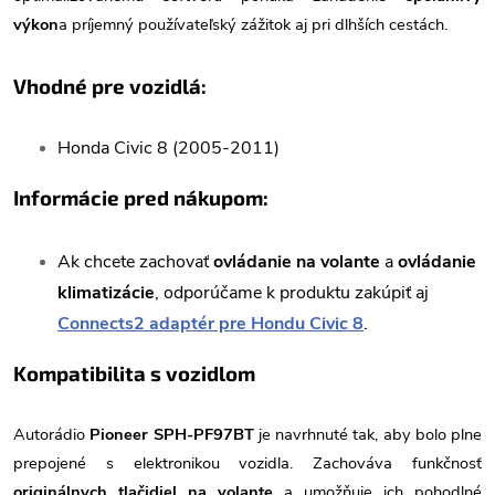
výkon
a príjemný používateľský zážitok aj pri dlhších cestách.
Vhodné pre vozidlá:
Honda Civic 8 (2005-2011)
Informácie pred nákupom:
Ak chcete zachovať
ovládanie na volante
a
ovládanie
klimatizácie
, odporúčame k produktu zakúpiť aj
Connects2 adaptér pre Hondu Civic 8
.
Kompatibilita s vozidlom
Autorádio
Pioneer SPH-PF97BT
je navrhnuté tak, aby bolo plne
prepojené s elektronikou vozidla. Zachováva funkčnosť
originálnych tlačidiel na volante
a umožňuje ich pohodlné