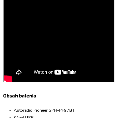
Obsah balenia
Autorádio Pioneer SPH-PF97BT,
Kábel USB,