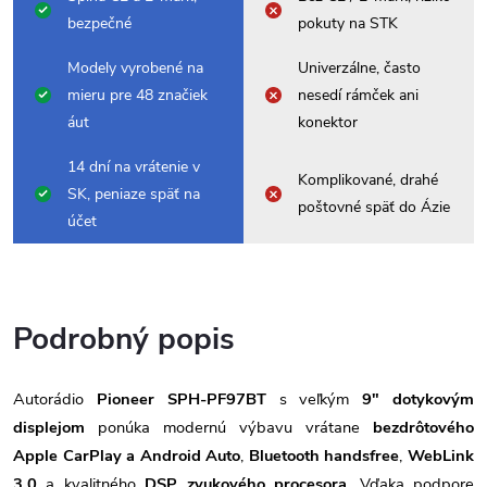
bezpečné
pokuty na STK
Modely vyrobené na
Univerzálne, často
mieru pre 48 značiek
nesedí rámček ani
áut
konektor
14 dní na vrátenie v
Komplikované, drahé
SK, peniaze späť na
poštovné späť do Ázie
účet
Podrobný popis
Autorádio
Pioneer SPH-PF97BT
s veľkým
9" dotykovým
displejom
ponúka modernú výbavu vrátane
bezdrôtového
Apple CarPlay a Android Auto
,
Bluetooth handsfree
,
WebLink
3.0
a kvalitného
DSP zvukového procesora
. Vďaka podpore