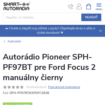
Prejsť
NÁKUPN
KOŠÍK
na
obsah
HĽADAŤ
🚗 Chcete si zlepšiť svoj zážitok z jazdy? Objednajte teraz a užite si
rýchle doručenie! 🌟
Autorádiá
Autorádio Pioneer SPH-
PF97BT pre Ford Focus 2
manuálny čierny
Neohodnotené
Podrobnosti hodnotenia
Kód:
SPH-PF97BT/KXFDFCS92B