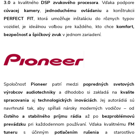
3.0
a kvalitného
DSP zvukového procesora
. Vďaka podpore
cúvacej kamery
,
jednoduchému ovládaniu
a konštrukcii
PERFECT FIT
, ktorá umožňuje inštaláciu do rôznych typov
vozidiel, je ideálnou voľbou pre každého, kto chce
komfort,
bezpečnosť a špičkový zvuk
v jednom zariadení.
Spoločnosť
Pioneer
patrí medzi
popredných svetových
výrobcov audiotechniky
a dlhodobo si zakladá na
kvalite
spracovania
aj
technologických inováciách
. Jej autorádiá sú
navrhnuté tak, aby spĺňali nároky moderných vodičov – od
čistého a stabilného príjmu rádia
až po
bezproblémovú
prevádzku
pri každodennom používaní. Vďaka kvalitnému
FM
tuneru
s účinným
potlačením rušenia
a starostlivo