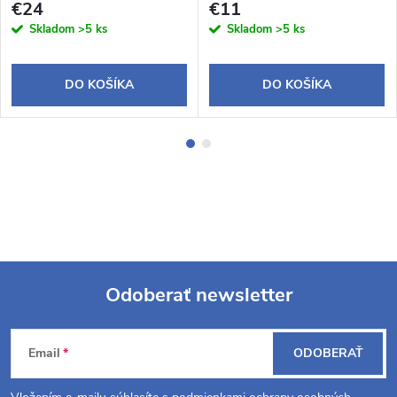
€24
€11
Skladom
>5 ks
Skladom
>5 ks
DO KOŠÍKA
DO KOŠÍKA
Odoberať newsletter
Z
Email
ODOBERAŤ
á