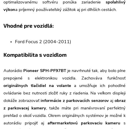
optimalizovanému softvéru ponúka zariadenie
spoľahlivý
výkon
a príjemný používateľský zážitok aj pri dlhších cestách.
Vhodné pre vozidlá:
Ford Focus 2 (2004-2011)
Kompatibilita s vozidlom
Autorádio
Pioneer SPH-PF97BT
je navrhnuté tak, aby bolo plne
prepojené s elektronikou vozidla. Zachováva funkčnosť
originálnych tlačidiel na volante
a umožňuje ich pohodlné
ovládanie bez nutnosti zložiť ruky z riadenia. Na veľkom displeji
dokáže zobrazovať
informácie z parkovacích senzorov
aj
obraz
z parkovacej kamery
, takže máte pri manévrovaní perfektný
prehľad o okolí vozidla. Okrem originálnych systémov je možné k
autorádiu pripojiť aj
aftermarketovú parkovaciu kameru
s