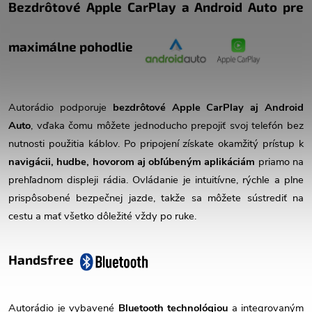
Bezdrôtové Apple CarPlay a Android Auto pre
maximálne pohodlie
Autorádio podporuje
bezdrôtové Apple CarPlay aj Android
Auto
, vďaka čomu môžete jednoducho prepojiť svoj telefón bez
nutnosti použitia káblov. Po pripojení získate okamžitý prístup k
navigácii, hudbe, hovorom aj obľúbeným aplikáciám
priamo na
prehľadnom displeji rádia. Ovládanie je intuitívne, rýchle a plne
prispôsobené bezpečnej jazde, takže sa môžete sústrediť na
cestu a mať všetko dôležité vždy po ruke.
Handsfree
Autorádio je vybavené
Bluetooth technológiou
a integrovaným