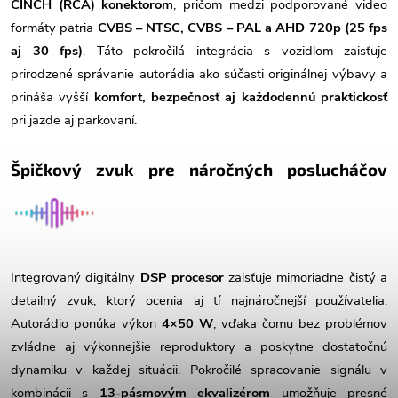
CINCH (RCA) konektorom
, pričom medzi podporované video
formáty patria
CVBS – NTSC, CVBS – PAL a AHD 720p (25 fps
aj 30 fps)
. Táto pokročilá integrácia s vozidlom zaisťuje
prirodzené správanie autorádia ako súčasti originálnej výbavy a
prináša vyšší
komfort, bezpečnosť aj každodennú praktickosť
pri jazde aj parkovaní.
Špičkový zvuk pre náročných poslucháčov
Integrovaný digitálny
DSP procesor
zaisťuje mimoriadne čistý a
detailný zvuk, ktorý ocenia aj tí najnáročnejší používatelia.
Autorádio ponúka výkon
4×50 W
, vďaka čomu bez problémov
zvládne aj výkonnejšie reproduktory a poskytne dostatočnú
dynamiku v každej situácii. Pokročilé spracovanie signálu v
kombinácii s
13-pásmovým ekvalizérom
umožňuje presné