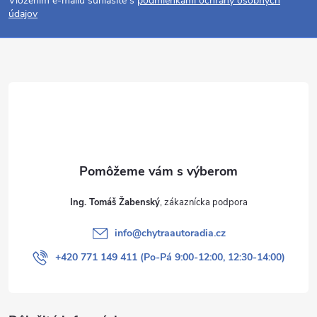
Vložením e-mailu súhlasíte s
podmienkami ochrany osobných
p
údajov
ä
t
i
e
Ing. Tomáš Žabenský
info
@
chytraautoradia.cz
+420 771 149 411 (Po-Pá 9:00-12:00, 12:30-14:00)