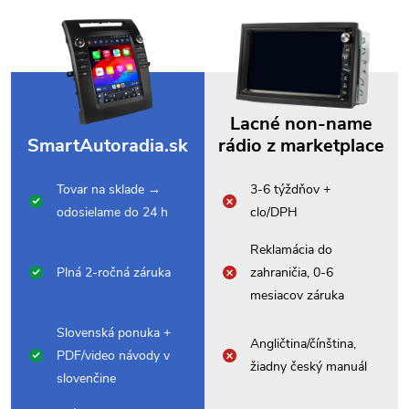
Lacné non-name
SmartAutoradia.sk
rádio z marketplace
Tovar na sklade →
3-6 týždňov +
odosielame do 24 h
clo/DPH
Reklamácia do
Plná 2-ročná záruka
zahraničia, 0-6
mesiacov záruka
Slovenská ponuka +
Angličtina/čínština,
PDF/video návody v
žiadny český manuál
slovenčine