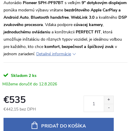
Autorádio
Pioneer SPH-PF97BT
s veľkým
9" dotykovým displejom
ponúka modernú výbavu vrátane
bezdrôtového Apple CarPlay a
Android Auto
,
Bluetooth handsfree
,
WebLink 3.0
a kvalitného
DSP
zvukového procesora
. Vďaka podpore
cúvacej kamery
,
jednoduchému ovládaniu
a konštrukcii
PERFECT FIT
, ktorá
umožňuje inštaláciu do rôznych typov vozidiel, je ideálnou voľbou
pre každého, kto chce
komfort, bezpečnosť a špičkový zvuk
v
jednom zariadení.
Detailné informácie
Skladom
2 ks
12.8.2026
€535
€442,15 bez DPH
Jednotková
cena:
PRIDAŤ DO KOŠÍKA