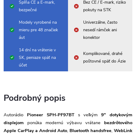
Spĺňa CE a E-mark,
Bez CE / E-mark, riziko
bezpečné
pokuty na STK
Modely vyrobené na
Univerzálne, často
mieru pre 48 značiek
nesedí rámček ani
áut
konektor
14 dní na vrátenie v
Komplikované, drahé
SK, peniaze späť na
poštovné späť do Ázie
účet
Podrobný popis
Autorádio
Pioneer SPH-PF97BT
s veľkým
9" dotykovým
displejom
ponúka modernú výbavu vrátane
bezdrôtového
Apple CarPlay a Android Auto
,
Bluetooth handsfree
,
WebLink