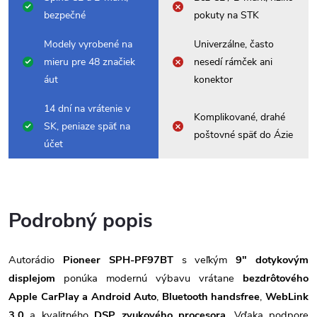
bezpečné
pokuty na STK
Modely vyrobené na
Univerzálne, často
mieru pre 48 značiek
nesedí rámček ani
áut
konektor
14 dní na vrátenie v
Komplikované, drahé
SK, peniaze späť na
poštovné späť do Ázie
účet
Podrobný popis
Autorádio
Pioneer SPH-PF97BT
s veľkým
9" dotykovým
displejom
ponúka modernú výbavu vrátane
bezdrôtového
Apple CarPlay a Android Auto
,
Bluetooth handsfree
,
WebLink
3.0
a kvalitného
DSP zvukového procesora
. Vďaka podpore