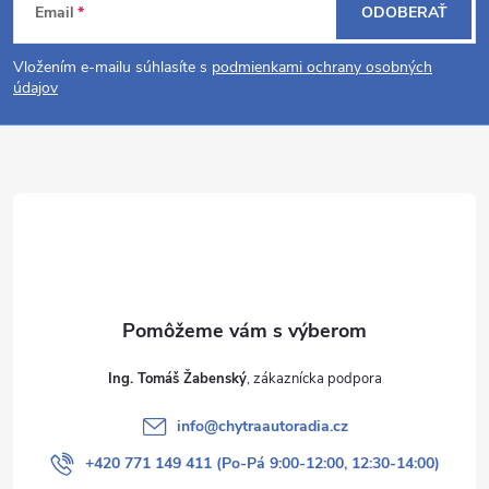
Email
ODOBERAŤ
á
Vložením e-mailu súhlasíte s
podmienkami ochrany osobných
p
údajov
ä
t
i
e
Ing. Tomáš Žabenský
info
@
chytraautoradia.cz
+420 771 149 411 (Po-Pá 9:00-12:00, 12:30-14:00)