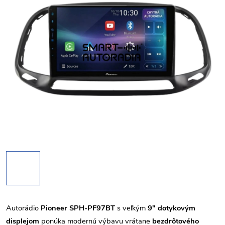
Autorádio
Pioneer SPH-PF97BT
s veľkým
9" dotykovým
displejom
ponúka modernú výbavu vrátane
bezdrôtového