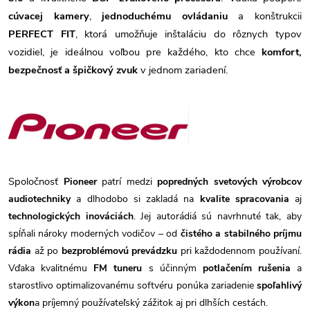
cúvacej kamery
,
jednoduchému ovládaniu
a konštrukcii
PERFECT FIT
, ktorá umožňuje inštaláciu do rôznych typov
vozidiel, je ideálnou voľbou pre každého, kto chce
komfort,
bezpečnosť a špičkový zvuk
v jednom zariadení.
Spoločnosť
Pioneer
patrí medzi
popredných svetových výrobcov
audiotechniky
a dlhodobo si zakladá na
kvalite spracovania
aj
technologických inováciách
. Jej autorádiá sú navrhnuté tak, aby
spĺňali nároky moderných vodičov – od
čistého a stabilného príjmu
rádia
až po
bezproblémovú prevádzku
pri každodennom používaní.
Vďaka kvalitnému
FM tuneru
s účinným
potlačením rušenia
a
starostlivo optimalizovanému softvéru ponúka zariadenie
spoľahlivý
výkon
a príjemný používateľský zážitok aj pri dlhších cestách.