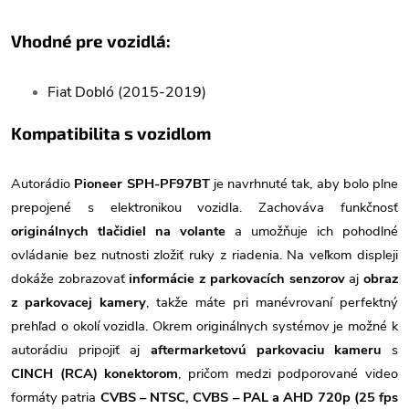
Vhodné pre vozidlá:
Fiat Dobló (2015-2019)
Kompatibilita s vozidlom
Autorádio
Pioneer SPH-PF97BT
je navrhnuté tak, aby bolo plne
prepojené s elektronikou vozidla. Zachováva funkčnosť
originálnych tlačidiel na volante
a umožňuje ich pohodlné
ovládanie bez nutnosti zložiť ruky z riadenia. Na veľkom displeji
dokáže zobrazovať
informácie z parkovacích senzorov
aj
obraz
z parkovacej kamery
, takže máte pri manévrovaní perfektný
prehľad o okolí vozidla. Okrem originálnych systémov je možné k
autorádiu pripojiť aj
aftermarketovú parkovaciu kameru
s
CINCH (RCA) konektorom
, pričom medzi podporované video
formáty patria
CVBS – NTSC, CVBS – PAL a AHD 720p (25 fps