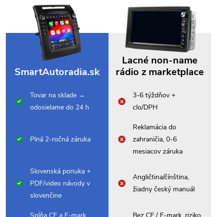
Lacné non-name
SmartAutoradia.sk
rádio z marketplace
Tovar na sklade →
3-6 týždňov +
odosielame do 24 h
clo/DPH
Reklamácia do
Plná 2-ročná záruka
zahraničia, 0-6
mesiacov záruka
Slovenská ponuka +
Angličtina/čínština,
PDF/video návody v
žiadny český manuál
slovenčine
Spĺňa CE a E-mark,
Bez CE / E-mark, riziko