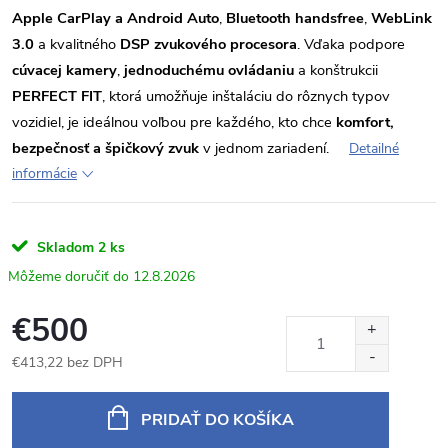
Apple CarPlay a Android Auto
,
Bluetooth handsfree
,
WebLink
3.0
a kvalitného
DSP zvukového procesora
. Vďaka podpore
cúvacej kamery
,
jednoduchému ovládaniu
a konštrukcii
PERFECT FIT
, ktorá umožňuje inštaláciu do rôznych typov
vozidiel, je ideálnou voľbou pre každého, kto chce
komfort,
bezpečnosť a špičkový zvuk
v jednom zariadení.
Detailné
informácie
Skladom
2 ks
12.8.2026
€500
€413,22 bez DPH
Jednotková
cena:
PRIDAŤ DO KOŠÍKA