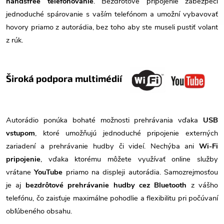
handsfree telefonovanie
. Bezdrôtové pripojenie zabezpečí
jednoduché spárovanie s vaším telefónom a umožní vybavovať
hovory priamo z autorádia, bez toho aby ste museli pustiť volant
z rúk.
Široká podpora multimédií
Autorádio ponúka bohaté možnosti prehrávania vďaka
USB
vstupom
, ktoré umožňujú jednoduché pripojenie externých
zariadení a prehrávanie hudby či videí. Nechýba ani
Wi-Fi
pripojenie
, vďaka ktorému môžete využívať online služby
vrátane
YouTube
priamo na displeji autorádia. Samozrejmosťou
je aj
bezdrôtové prehrávanie hudby cez Bluetooth
z vášho
telefónu, čo zaisťuje maximálne pohodlie a flexibilitu pri počúvaní
obľúbeného obsahu.