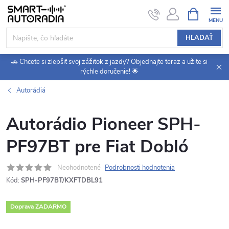
Prejsť
NÁKUPN
KOŠÍK
na
obsah
HĽADAŤ
🚗 Chcete si zlepšiť svoj zážitok z jazdy? Objednajte teraz a užite si
rýchle doručenie! 🌟
Autorádiá
Autorádio Pioneer SPH-
PF97BT pre Fiat Dobló
Neohodnotené
Podrobnosti hodnotenia
Kód:
SPH-PF97BT/KXFTDBL91
Doprava ZADARMO