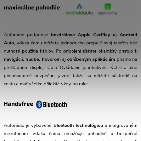
maximálne pohodlie
Autorádio podporuje
bezdrôtové Apple CarPlay aj Android
Auto
, vďaka čomu môžete jednoducho prepojiť svoj telefón bez
nutnosti použitia káblov. Po pripojení získate okamžitý prístup k
navigácii, hudbe, hovorom aj obľúbeným aplikáciám
priamo na
prehľadnom displeji rádia. Ovládanie je intuitívne, rýchle a plne
prispôsobené bezpečnej jazde, takže sa môžete sústrediť na
cestu a mať všetko dôležité vždy po ruke.
Handsfree
Autorádio je vybavené
Bluetooth technológiou
a integrovaným
mikrofónom, vďaka čomu umožňuje pohodlné a bezpečné